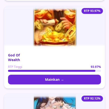
RTP 93.97%
God Of
Wealth
RTP Tinggi
93.97%
Mainkan →
RTP 92.12%