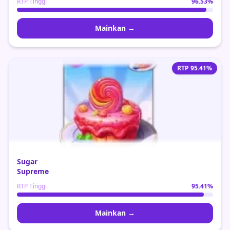
RTP Tinggi
96.53%
Mainkan →
RTP 95.41%
Sugar
Supreme
RTP Tinggi
95.41%
Mainkan →