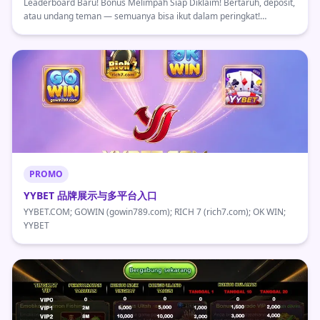
Leaderboard Baru! Bonus Melimpah Siap Diklaim! Bertaruh, deposit,
atau undang teman — semuanya bisa ikut dalam peringkat!
Besarnya bonus ditentukan oleh kamu sendiri! Daily Top-up Rank,
Weekly Invitation Rank, Monthly Betting Rank. Papan peringkat ini
diperbarui setiap bulan, dan hadiah bonus dapat diklaim dalam
waktu 7 hari. Jika ada pertanyaan, silakan hubungi layanan
pelanggan kami yang online 24/7 kapan saja.
PROMO
YYBET 品牌展示与多平台入口
YYBET.COM; GOWIN (gowin789.com); RICH 7 (rich7.com); OK WIN;
YYBET