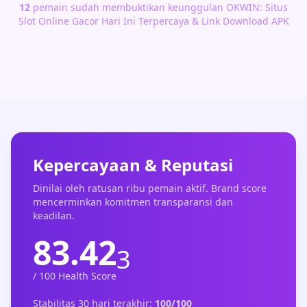
12
pemain sudah membuktikan keunggulan OKWIN: Situs
Slot Online Gacor Hari Ini Terpercaya & Link Download APK
Kepercayaan &
Reputasi
Dinilai oleh ratusan ribu pemain aktif. Brand score
mencerminkan komitmen transparansi dan
keadilan.
83.42
3
/ 100 Health Score
Stabilitas 30 hari terakhir:
100/100