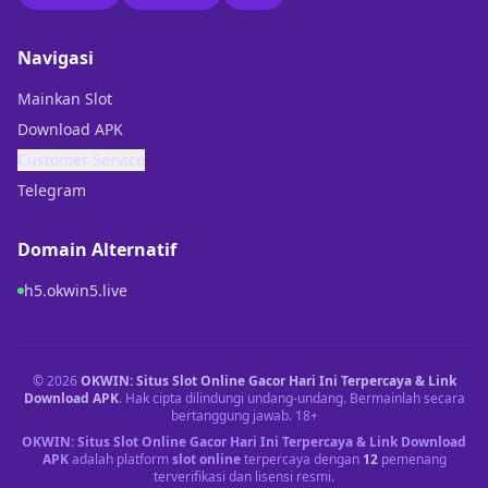
Navigasi
Mainkan Slot
Download APK
Customer Service
Telegram
Domain Alternatif
h5.okwin5.live
© 2026
OKWIN: Situs Slot Online Gacor Hari Ini Terpercaya & Link
Download APK
. Hak cipta dilindungi undang-undang. Bermainlah secara
bertanggung jawab. 18+
OKWIN: Situs Slot Online Gacor Hari Ini Terpercaya & Link Download
APK
adalah platform
slot online
terpercaya dengan
12
pemenang
terverifikasi dan lisensi resmi.