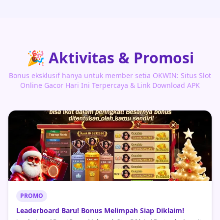
🎉 Aktivitas &
Promosi
Bonus eksklusif hanya untuk member setia OKWIN: Situs Slot
Online Gacor Hari Ini Terpercaya & Link Download APK
PROMO
Leaderboard Baru! Bonus Melimpah Siap Diklaim!