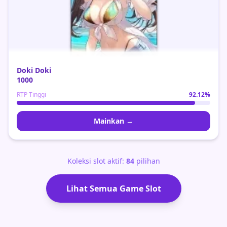
Doki Doki
1000
RTP Tinggi
92.12%
Mainkan →
Koleksi slot aktif:
84
pilihan
Lihat Semua Game Slot