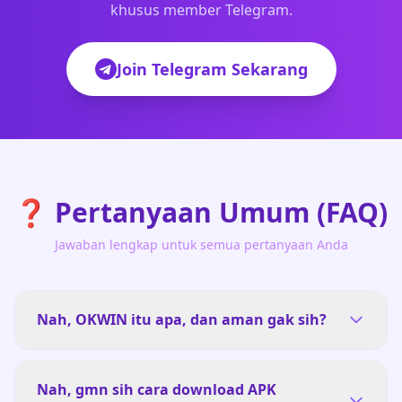
khusus member Telegram.
Join Telegram Sekarang
❓ Pertanyaan
Umum (FAQ)
Jawaban lengkap untuk semua pertanyaan Anda
Nah, OKWIN itu apa, dan aman gak sih?
Nah, gmn sih cara download APK