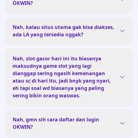
OKWIN?
Nah, kalau situs utama gak bisa diakses,
ada LA yang tersedia nggak?
Nah, slot gacor hari ini itu biasanya
maksudnya game slot yang lagi
dianggap sering ngasih kemenangan
atau sc di hari itu, jadi bnyk yang nyari,
eh tapi soal wd biasanya yang paling
sering bikin orang waswas.
Nah, gmn sih cara daftar dan login
OKWIN?