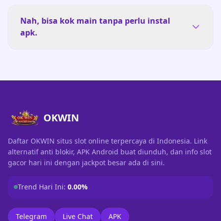
Nah, bisa kok main tanpa perlu instal
apk.
OKWIN
Daftar OKWIN situs slot online terpercaya di Indonesia. Link
alternatif anti blokir, APK Android buat diunduh, dan info slot
gacor hari ini dengan jackpot besar ada di sini.
Trend Hari Ini:
0.00%
Telegram
Live Chat
APK