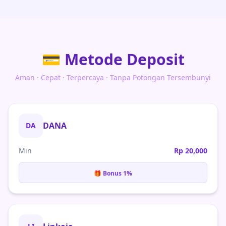
💳 Metode
Deposit
Aman · Cepat · Terpercaya · Tanpa Potongan Tersembunyi
DANA
DA
Min
Rp 20,000
🎁 Bonus 1%