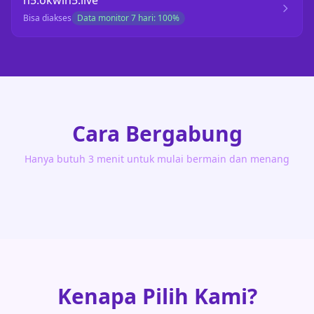
h5.okwin5.live
Bisa diakses
Data monitor 7 hari: 100%
Cara
Bergabung
Hanya butuh 3 menit untuk mulai bermain dan menang
Kenapa
Pilih Kami?