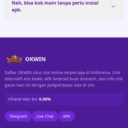
Nah, bisa kok main tanpa perlu instal
apk.
OKWIN
Daftar OKWIN situs slot online terpercaya di Indonesia. Link
alternatif anti blokir, APK Android buat diunduh, dan info slot
gacor hari ini dengan jackpot besar ada di sini.
Trend Hari Ini:
0.00%
Telegram
Live Chat
APK