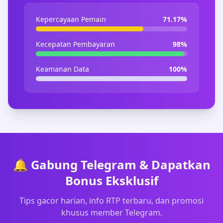
Kepercayaan Pemain
71.17%
Kecepatan Pembayaran
98%
Keamanan Data
100%
🔔 Gabung
Telegram
& Dapatkan
Bonus Eksklusif
Tips gacor harian, info RTP terbaru, dan promosi
khusus member Telegram.