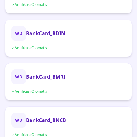
Verifikasi Otomatis
BankCard_BDIN
WD
Verifikasi Otomatis
BankCard_BMRI
WD
Verifikasi Otomatis
BankCard_BNCB
WD
Verifikasi Otomatis