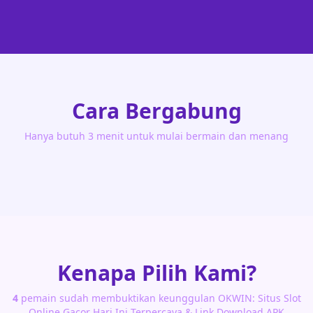
Cara
Bergabung
Hanya butuh 3 menit untuk mulai bermain dan menang
Kenapa
Pilih Kami?
4
pemain sudah membuktikan keunggulan OKWIN: Situs Slot
Online Gacor Hari Ini Terpercaya & Link Download APK