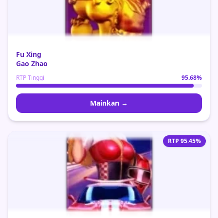
Fu Xing
Gao Zhao
RTP Tinggi
95.68%
Mainkan →
RTP 95.45%