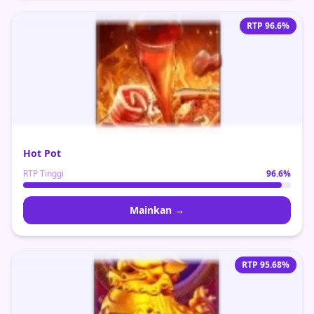
RTP 96.6%
Hot Pot
RTP Tinggi
96.6%
Mainkan →
RTP 95.68%