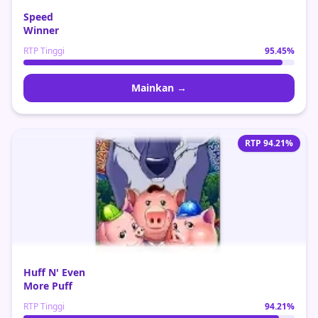
Speed
Winner
RTP Tinggi
95.45%
Mainkan →
RTP 94.21%
Huff N' Even
More Puff
RTP Tinggi
94.21%