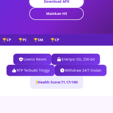
Download APK
Mainkan H5
🏆
CP
│
🏆
PI
│
🏆
SM
│
🏆
CP
│
Lisensi Resmi
Enkripsi SSL 256-bit
RTP Terbukti Tinggi
Withdraw 24/7 Instan
3
Health Score:
71.17/100