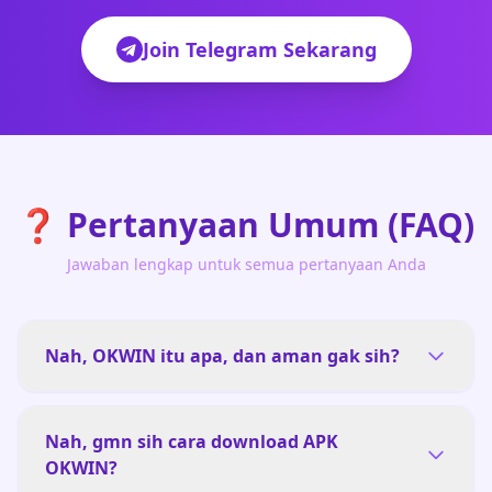
Join Telegram Sekarang
❓ Pertanyaan
Umum (FAQ)
Jawaban lengkap untuk semua pertanyaan Anda
Nah, OKWIN itu apa, dan aman gak sih?
Nah, gmn sih cara download APK
OKWIN?