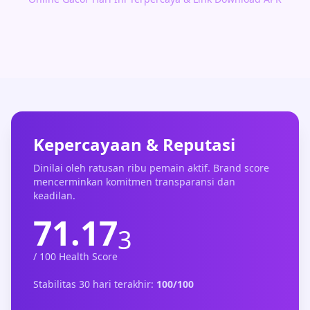
Kepercayaan &
Reputasi
Dinilai oleh ratusan ribu pemain aktif. Brand score
mencerminkan komitmen transparansi dan
keadilan.
71.17
3
/ 100 Health Score
Stabilitas 30 hari terakhir:
100/100