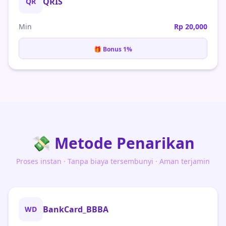
QRIS
QR
Min
Rp 20,000
🎁 Bonus 1%
💸 Metode
Penarikan
Proses instan · Tanpa biaya tersembunyi · Aman terjamin
BankCard_BBBA
WD