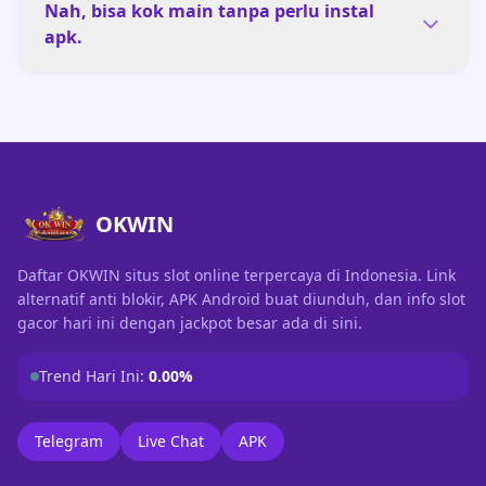
Nah, bisa kok main tanpa perlu instal
apk.
OKWIN
Daftar OKWIN situs slot online terpercaya di Indonesia. Link
alternatif anti blokir, APK Android buat diunduh, dan info slot
gacor hari ini dengan jackpot besar ada di sini.
Trend Hari Ini:
0.00%
Telegram
Live Chat
APK