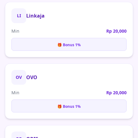
Linkaja
LI
Min
Rp 20,000
🎁 Bonus 1%
OVO
OV
Min
Rp 20,000
🎁 Bonus 1%