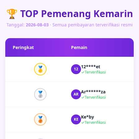
🏆 TOP Pemenang
Kemarin
Tanggal:
2026-08-03
· Semua pembayaran terverifikasi resmi
Peringkat
Pemain
12****et
🥇
12
Terverifikasi
Ar******za
🥈
AR
Terverifikasi
Ke*by
🥉
KE
Terverifikasi