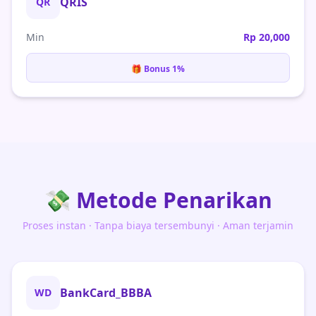
QRIS
QR
Min
Rp 20,000
🎁 Bonus 1%
💸 Metode
Penarikan
Proses instan · Tanpa biaya tersembunyi · Aman terjamin
BankCard_BBBA
WD