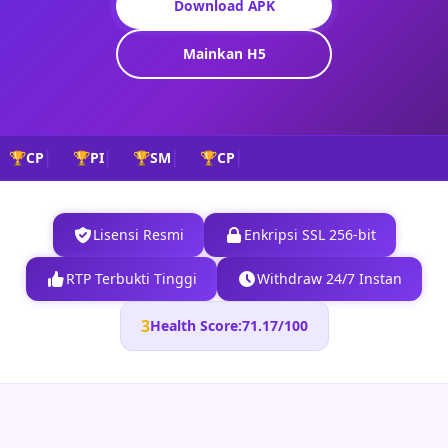
Download APK
Mainkan H5
🏆
CP
│
🏆
PI
│
🏆
SM
│
🏆
CP
│
Lisensi Resmi
Enkripsi SSL 256-bit
RTP Terbukti Tinggi
Withdraw 24/7 Instan
3
Health Score:
71.17/100