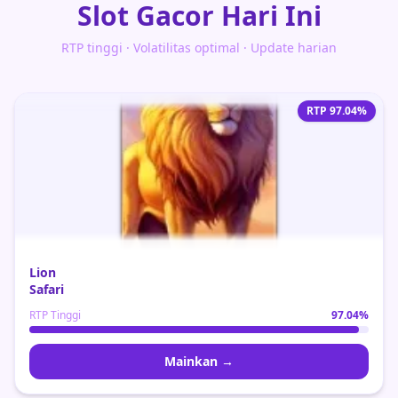
Slot
Gacor
Hari Ini
RTP tinggi · Volatilitas optimal · Update harian
RTP 97.04%
Lion
Safari
RTP Tinggi
97.04%
Mainkan →