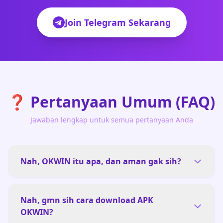
Join Telegram Sekarang
❓ Pertanyaan
Umum (FAQ)
Jawaban lengkap untuk semua pertanyaan Anda
Nah, OKWIN itu apa, dan aman gak sih?
Nah, gmn sih cara download APK
OKWIN?