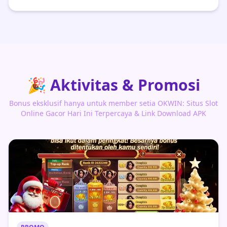
🎉 Aktivitas &
Promosi
Bonus eksklusif hanya untuk member setia OKWIN: Situs Slot
Online Gacor Hari Ini Terpercaya & Link Download APK