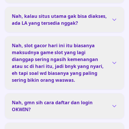
Nah, kalau situs utama gak bisa diakses,
ada LA yang tersedia nggak?
Nah, slot gacor hari ini itu biasanya
maksudnya game slot yang lagi
dianggap sering ngasih kemenangan
atau sc di hari itu, jadi bnyk yang nyari,
eh tapi soal wd biasanya yang paling
sering bikin orang waswas.
Nah, gmn sih cara daftar dan login
OKWIN?