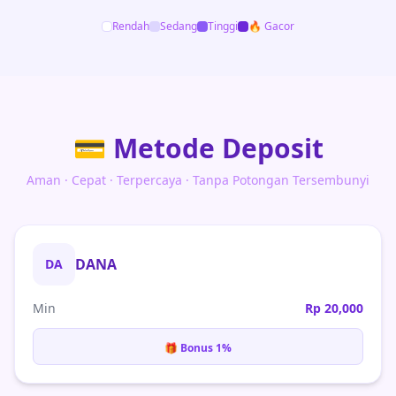
Rendah
Sedang
Tinggi
🔥 Gacor
💳 Metode
Deposit
Aman · Cepat · Terpercaya · Tanpa Potongan Tersembunyi
DANA
DA
Min
Rp 20,000
🎁 Bonus 1%