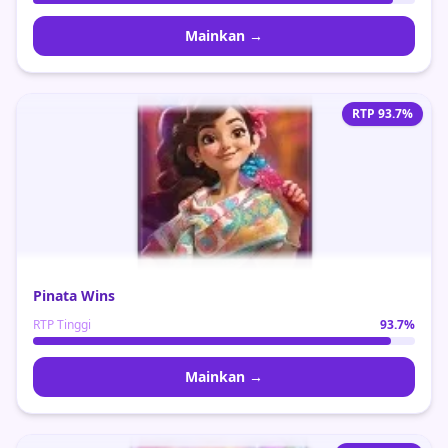
Mainkan →
RTP 93.7%
Pinata Wins
RTP Tinggi
93.7%
Mainkan →