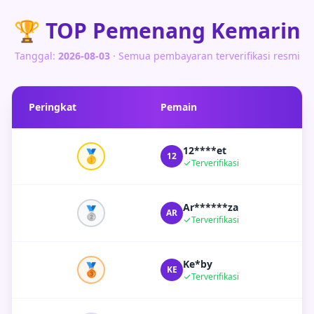
🏆 TOP Pemenang
Kemarin
Tanggal:
2026-08-03
· Semua pembayaran terverifikasi resmi
Peringkat
Pemain
12****et
🥇
12
Terverifikasi
Ar******za
🥈
AR
Terverifikasi
Ke*by
🥉
KE
Terverifikasi