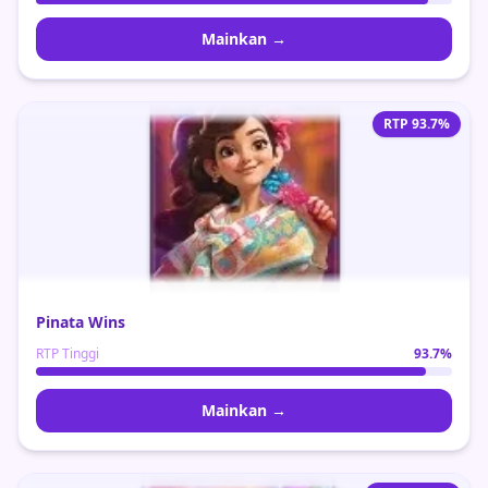
Mainkan →
RTP 93.7%
Pinata Wins
RTP Tinggi
93.7%
Mainkan →