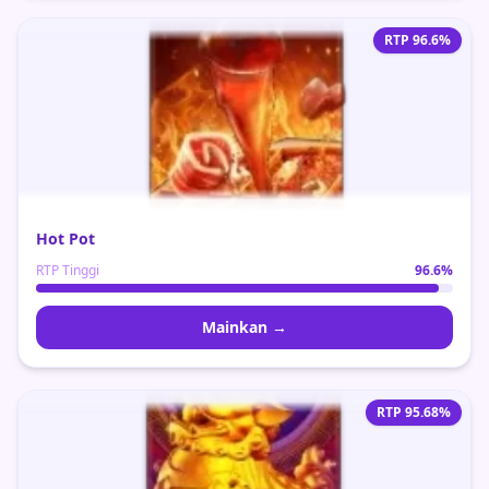
RTP 96.6%
Hot Pot
RTP Tinggi
96.6%
Mainkan →
RTP 95.68%