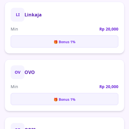
Linkaja
LI
Min
Rp 20,000
🎁 Bonus 1%
OVO
OV
Min
Rp 20,000
🎁 Bonus 1%