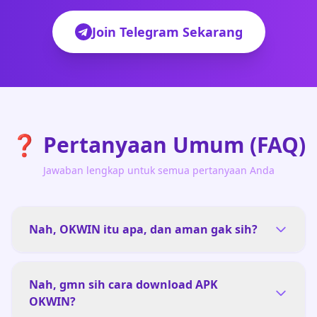
Join Telegram Sekarang
❓ Pertanyaan
Umum (FAQ)
Jawaban lengkap untuk semua pertanyaan Anda
Nah, OKWIN itu apa, dan aman gak sih?
Nah, gmn sih cara download APK
OKWIN?