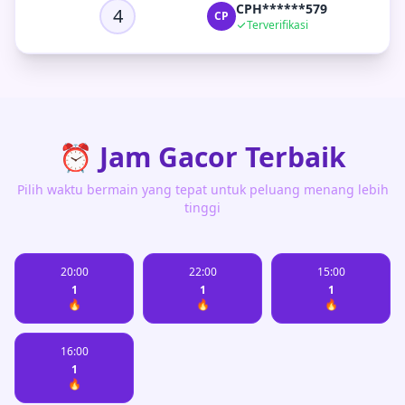
CPH******579
4
CP
Terverifikasi
⏰ Jam
Gacor
Terbaik
Pilih waktu bermain yang tepat untuk peluang menang lebih
tinggi
20:00
22:00
15:00
1
1
1
🔥
🔥
🔥
16:00
1
🔥