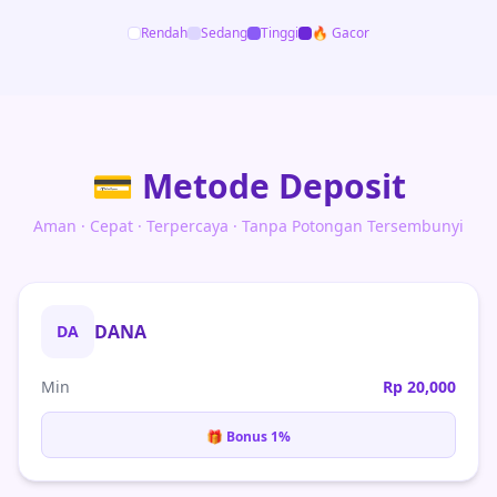
Rendah
Sedang
Tinggi
🔥 Gacor
💳 Metode
Deposit
Aman · Cepat · Terpercaya · Tanpa Potongan Tersembunyi
DANA
DA
Min
Rp 20,000
🎁 Bonus 1%