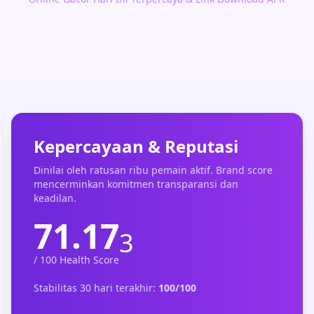
Kepercayaan &
Reputasi
Dinilai oleh ratusan ribu pemain aktif. Brand score
mencerminkan komitmen transparansi dan
keadilan.
71.17
3
/ 100 Health Score
Stabilitas 30 hari terakhir:
100/100