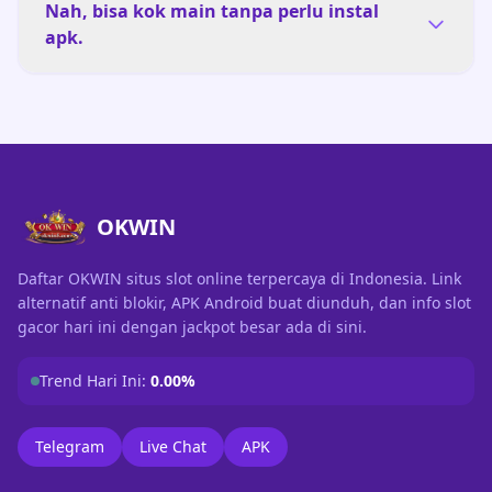
Nah, bisa kok main tanpa perlu instal
apk.
OKWIN
Daftar OKWIN situs slot online terpercaya di Indonesia. Link
alternatif anti blokir, APK Android buat diunduh, dan info slot
gacor hari ini dengan jackpot besar ada di sini.
Trend Hari Ini:
0.00%
Telegram
Live Chat
APK