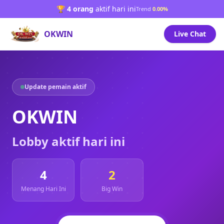
🏆
4 orang
aktif hari ini
Trend
0.00%
OKWIN
Live Chat
Update pemain aktif
OKWIN
Lobby aktif hari ini
4
2
Menang Hari Ini
Big Win