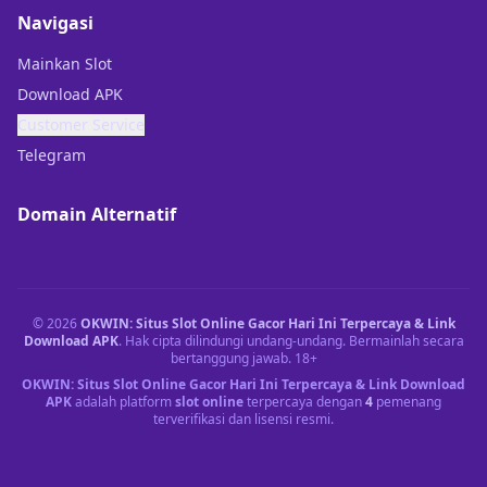
Navigasi
Mainkan Slot
Download APK
Customer Service
Telegram
Domain Alternatif
© 2026
OKWIN: Situs Slot Online Gacor Hari Ini Terpercaya & Link
Download APK
. Hak cipta dilindungi undang-undang. Bermainlah secara
bertanggung jawab. 18+
OKWIN: Situs Slot Online Gacor Hari Ini Terpercaya & Link Download
APK
adalah platform
slot online
terpercaya dengan
4
pemenang
terverifikasi dan lisensi resmi.