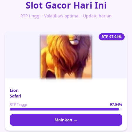
Slot
Gacor
Hari Ini
RTP tinggi · Volatilitas optimal · Update harian
RTP 97.04%
Lion
Safari
RTP Tinggi
97.04%
Mainkan →