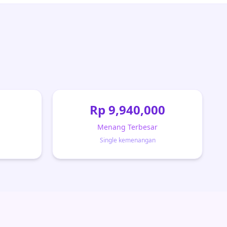
Rp 9,940,000
Menang Terbesar
Single kemenangan