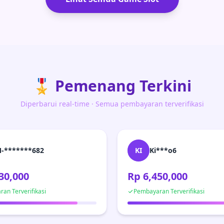
🎖 Pemenang
Terkini
Diperbarui real-time · Semua pembayaran terverifikasi
-*******682
KI
Ki***o6
30,000
Rp 6,450,000
an Terverifikasi
Pembayaran Terverifikasi