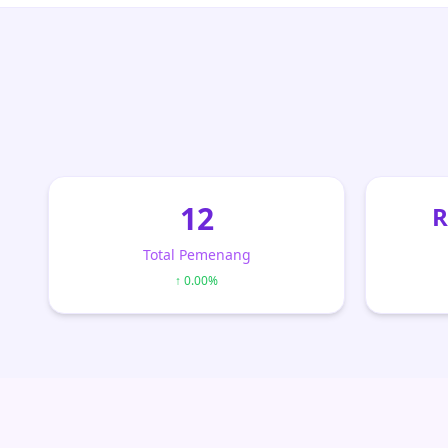
12
R
Total Pemenang
↑ 0.00%