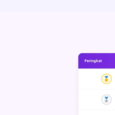
Peringkat
🥇
🥈