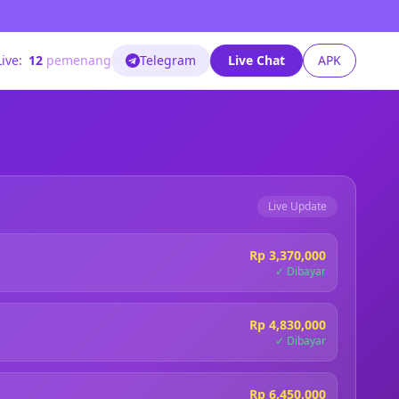
Live:
12
pemenang
Telegram
Live Chat
APK
u
Live Update
Rp 3,370,000
✓ Dibayar
Rp 4,830,000
✓ Dibayar
Rp 6,450,000