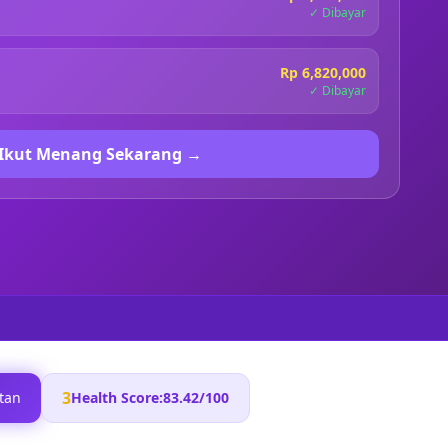
✓ Dibayar
Rp 6,820,000
✓ Dibayar
Ikut Menang Sekarang →
3
tan
Health Score:
83.42/100