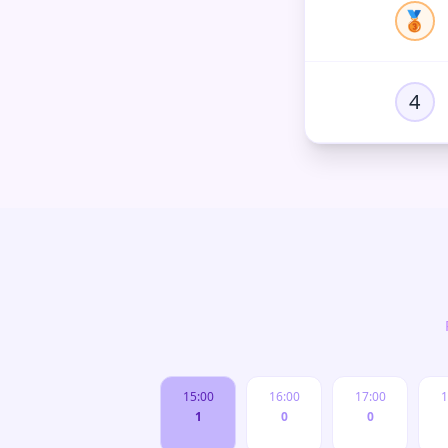
🥉
4
15:00
16:00
17:00
1
1
0
0