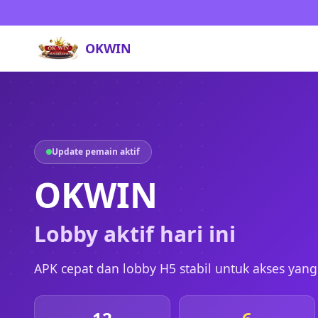
OKWIN
Update pemain aktif
OKWIN
Lobby aktif hari ini
APK cepat dan lobby H5 stabil untuk akses yang