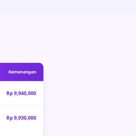
Kemenangan
Rp 9,940,000
Rp 9,930,000