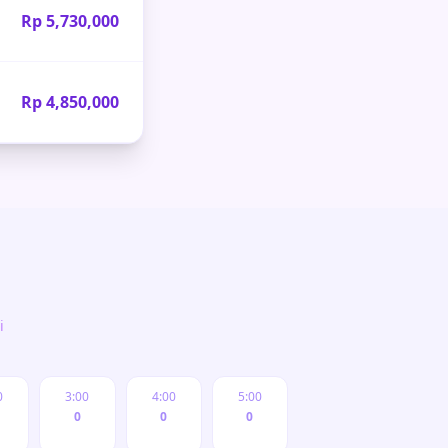
Rp 5,730,000
Rp 4,850,000
i
0
3:00
4:00
5:00
0
0
0