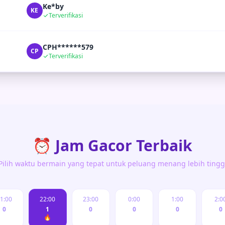
Ke*by
KE
Terverifikasi
CPH******579
CP
Terverifikasi
⏰ Jam
Gacor
Terbaik
Pilih waktu bermain yang tepat untuk peluang menang lebih tingg
1:00
22:00
23:00
0:00
1:00
2:0
0
1
0
0
0
0
🔥