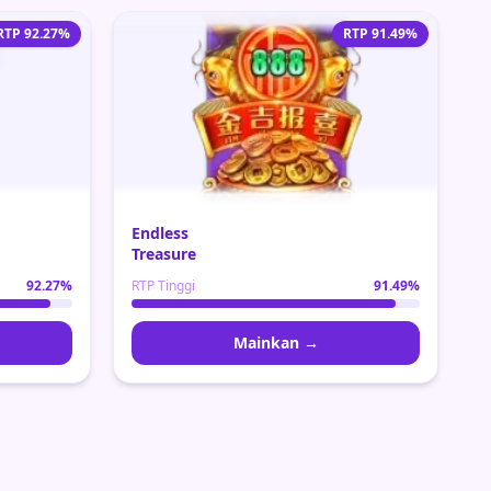
RTP 92.27%
RTP 91.49%
Endless
Treasure
92.27%
RTP Tinggi
91.49%
Mainkan →