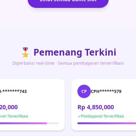
🎖 Pemenang
Terkini
Diperbarui real-time · Semua pembayaran terverifikasi
-*******743
CP
CPH******579
20,000
Rp 4,850,000
an Terverifikasi
Pembayaran Terverifikasi