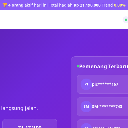
🏆
4 orang
aktif hari ini
Total hadiah
Rp 21,190,000
Trend
0.00%
Pemenang Terbar
pic******167
PI
SM-*******743
SM
 langsung jalan.
71.17/100