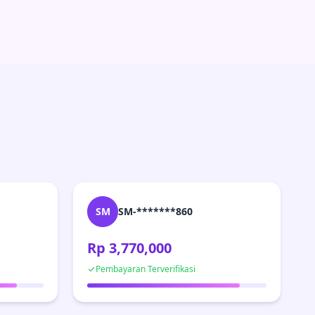
SM
SM-*******860
Rp 3,770,000
Pembayaran Terverifikasi