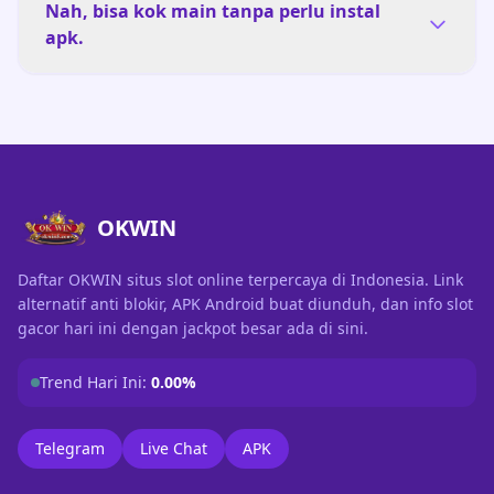
Nah, bisa kok main tanpa perlu instal
apk.
OKWIN
Daftar OKWIN situs slot online terpercaya di Indonesia. Link
alternatif anti blokir, APK Android buat diunduh, dan info slot
gacor hari ini dengan jackpot besar ada di sini.
Trend Hari Ini:
0.00%
Telegram
Live Chat
APK