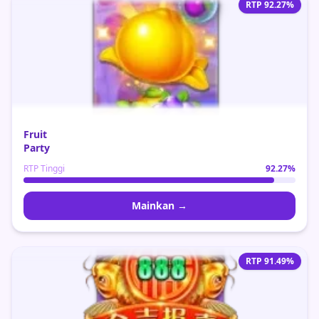
RTP 92.27%
Fruit
Party
RTP Tinggi
92.27%
Mainkan →
RTP 91.49%