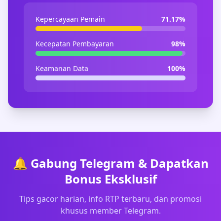
Kepercayaan Pemain
71.17%
Kecepatan Pembayaran
98%
Keamanan Data
100%
🔔 Gabung
Telegram
& Dapatkan
Bonus Eksklusif
Tips gacor harian, info RTP terbaru, dan promosi
khusus member Telegram.