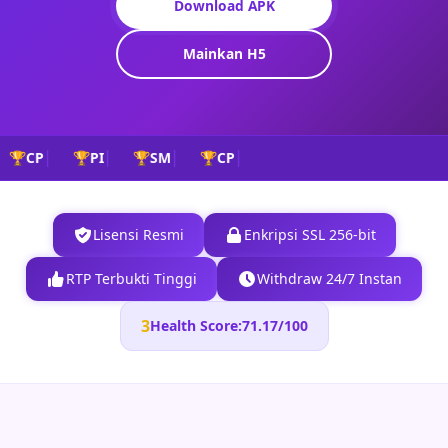
Download APK
Mainkan H5
🏆
CP
│
🏆
PI
│
🏆
SM
│
🏆
CP
│
Lisensi Resmi
Enkripsi SSL 256-bit
RTP Terbukti Tinggi
Withdraw 24/7 Instan
3
Health Score:
71.17/100