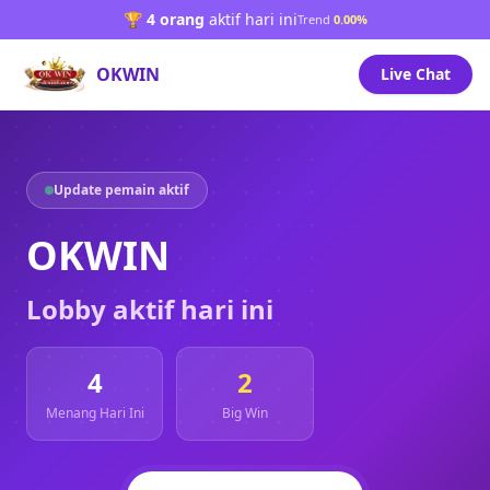
🏆
4 orang
aktif hari ini
Trend
0.00%
OKWIN
Live Chat
Update pemain aktif
OKWIN
Lobby aktif hari ini
4
2
Menang Hari Ini
Big Win