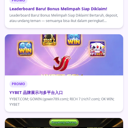
PROMO
Leaderboard Baru! Bonus Melimpah Siap Diklaim!
Leaderboard Baru! Bonus Melimpah Siap Diklaim! Bertaruh, deposit,
atau undang teman — semuanya bisa ikut dalam peringkat!
Besarnya bonus ditentukan oleh kamu sendiri! Daily Top-up Rank,
Weekly Invitation Rank, Monthly Betting Rank. Papan peringkat ini
diperbarui setiap bulan, dan hadiah bonus dapat diklaim dalam
waktu 7 hari. Jika ada pertanyaan, silakan hubungi layanan
pelanggan kami yang online 24/7 kapan saja.
PROMO
YYBET 品牌展示与多平台入口
YYBET.COM; GOWIN (gowin789.com); RICH 7 (rich7.com); OK WIN;
YYBET