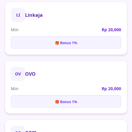
Linkaja
LI
Min
Rp 20,000
🎁 Bonus 1%
OVO
OV
Min
Rp 20,000
🎁 Bonus 1%