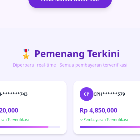
🎖 Pemenang
Terkini
Diperbarui real-time · Semua pembayaran terverifikasi
-*******743
CP
CPH******579
20,000
Rp 4,850,000
an Terverifikasi
Pembayaran Terverifikasi