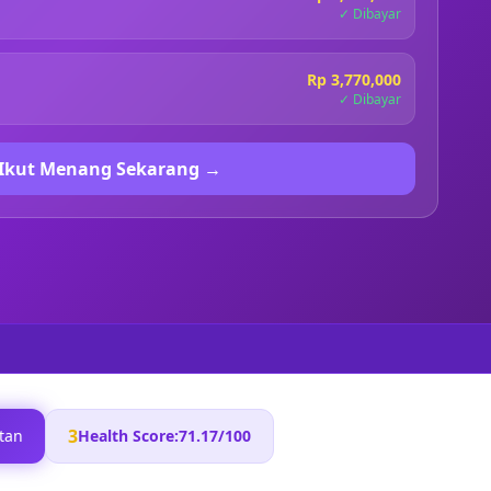
✓ Dibayar
Rp 3,770,000
✓ Dibayar
Ikut Menang Sekarang →
3
tan
Health Score:
71.17/100