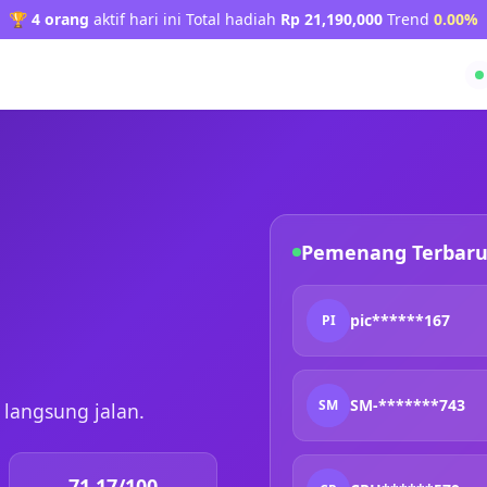
🏆
4 orang
aktif hari ini
Total hadiah
Rp 21,190,000
Trend
0.00%
Pemenang Terbar
pic******167
PI
SM-*******743
SM
 langsung jalan.
71.17/100