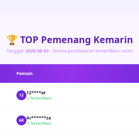
🏆 TOP Pemenang
Kemarin
Tanggal:
2026-08-03
· Semua pembayaran terverifikasi resmi
Pemain
12****et
12
Terverifikasi
Ar******za
AR
Terverifikasi