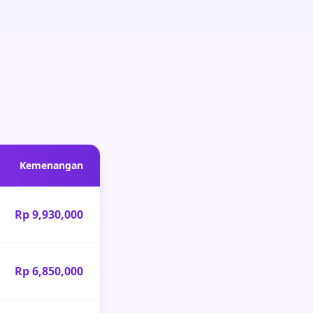
Kemenangan
Rp 9,930,000
Rp 6,850,000