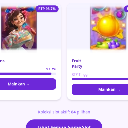
RTP 93.7%
ins
Fruit
Party
93.7%
RTP Tinggi
Mainkan →
Mainkan →
Koleksi slot aktif:
84
pilihan
Lihat Semua Game Slot