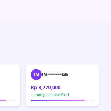
SM
SM-*******860
Rp 3,770,000
Pembayaran Terverifikasi