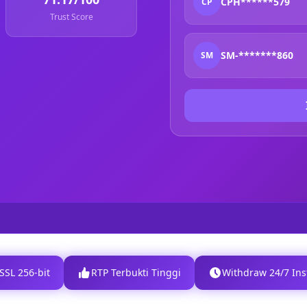
CPH******579
CP
Trust Score
SM-*******860
SM
 SSL 256-bit
RTP Terbukti Tinggi
Withdraw 24/7 Ins