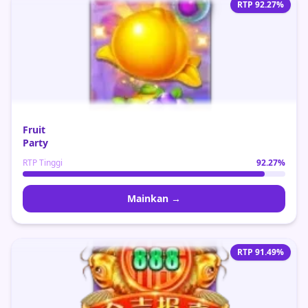
RTP 92.27%
Fruit
Party
RTP Tinggi
92.27%
Mainkan →
RTP 91.49%