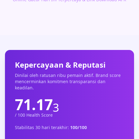
Kepercayaan &
Reputasi
Dinilai oleh ratusan ribu pemain aktif. Brand score
mencerminkan komitmen transparansi dan
keadilan.
71.17
3
/ 100 Health Score
Stabilitas 30 hari terakhir:
100/100