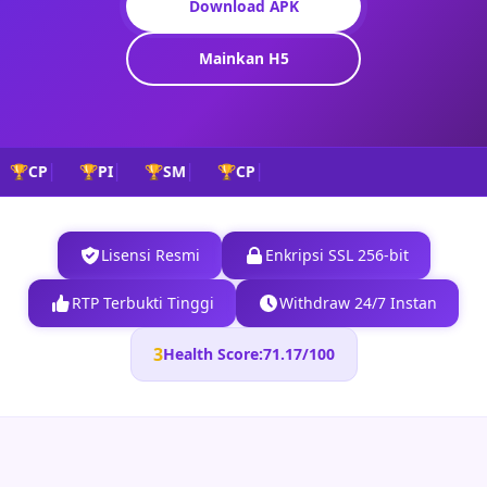
Download APK
Mainkan H5
🏆
CP
│
🏆
PI
│
🏆
SM
│
🏆
CP
│
Lisensi Resmi
Enkripsi SSL 256-bit
RTP Terbukti Tinggi
Withdraw 24/7 Instan
3
Health Score:
71.17/100