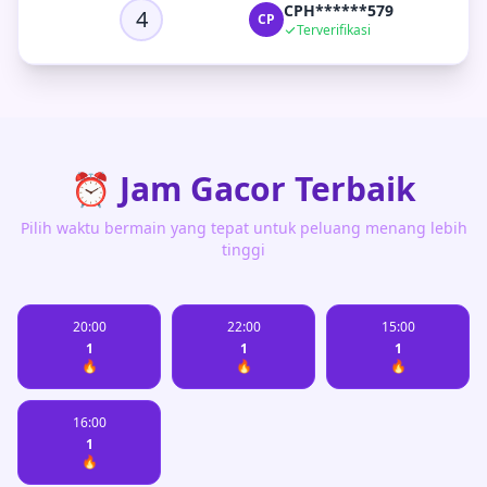
CPH******579
4
CP
Terverifikasi
⏰ Jam
Gacor
Terbaik
Pilih waktu bermain yang tepat untuk peluang menang lebih
tinggi
20:00
22:00
15:00
1
1
1
🔥
🔥
🔥
16:00
1
🔥