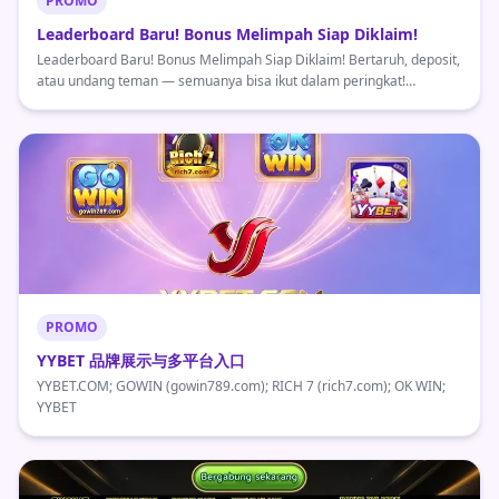
PROMO
Leaderboard Baru! Bonus Melimpah Siap Diklaim!
Leaderboard Baru! Bonus Melimpah Siap Diklaim! Bertaruh, deposit,
atau undang teman — semuanya bisa ikut dalam peringkat!
Besarnya bonus ditentukan oleh kamu sendiri! Daily Top-up Rank,
Weekly Invitation Rank, Monthly Betting Rank. Papan peringkat ini
diperbarui setiap bulan, dan hadiah bonus dapat diklaim dalam
waktu 7 hari. Jika ada pertanyaan, silakan hubungi layanan
pelanggan kami yang online 24/7 kapan saja.
PROMO
YYBET 品牌展示与多平台入口
YYBET.COM; GOWIN (gowin789.com); RICH 7 (rich7.com); OK WIN;
YYBET