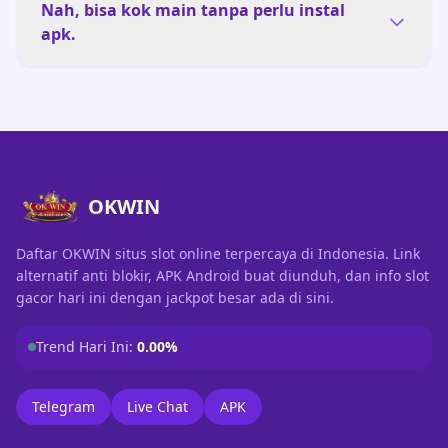
Nah, bisa kok main tanpa perlu instal
apk.
OKWIN
Daftar OKWIN situs slot online terpercaya di Indonesia. Link
alternatif anti blokir, APK Android buat diunduh, dan info slot
gacor hari ini dengan jackpot besar ada di sini.
Trend Hari Ini:
0.00%
Telegram
Live Chat
APK