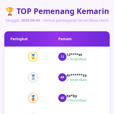
🏆 TOP Pemenang
Kemarin
Tanggal:
2026-08-03
· Semua pembayaran terverifikasi resmi
Peringkat
Pemain
12****et
🥇
12
Terverifikasi
Ar******za
🥈
AR
Terverifikasi
Ke*by
🥉
KE
Terverifikasi