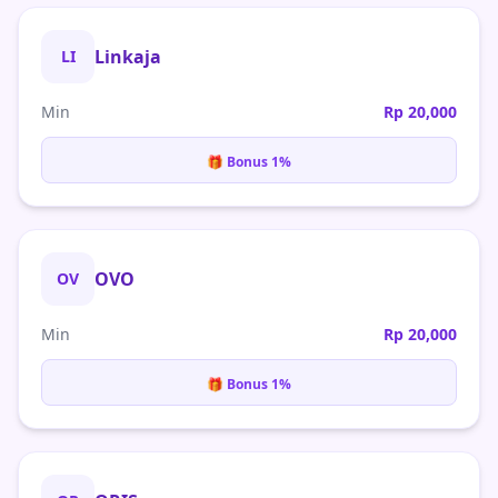
Linkaja
LI
Min
Rp 20,000
🎁 Bonus 1%
OVO
OV
Min
Rp 20,000
🎁 Bonus 1%