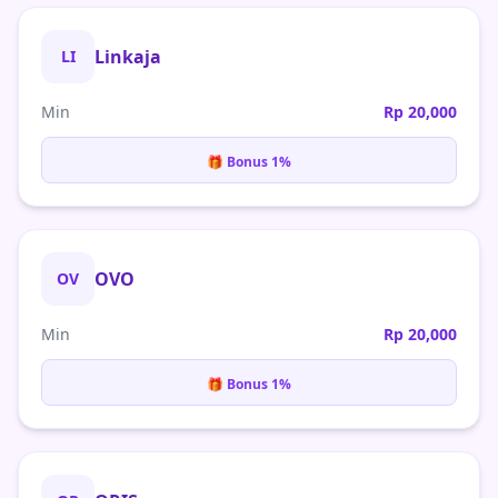
Linkaja
LI
Min
Rp 20,000
🎁 Bonus 1%
OVO
OV
Min
Rp 20,000
🎁 Bonus 1%