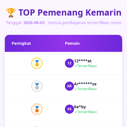
🏆 TOP Pemenang
Kemarin
Tanggal:
2026-08-03
· Semua pembayaran terverifikasi resmi
Peringkat
Pemain
12****et
🥇
12
Terverifikasi
Ar******za
🥈
AR
Terverifikasi
Ke*by
🥉
KE
Terverifikasi