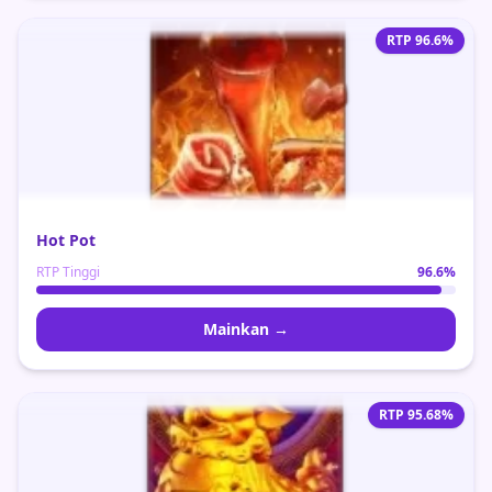
RTP 96.6%
Hot Pot
RTP Tinggi
96.6%
Mainkan →
RTP 95.68%