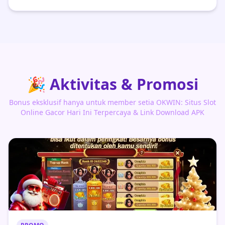
🎉 Aktivitas &
Promosi
Bonus eksklusif hanya untuk member setia OKWIN: Situs Slot
Online Gacor Hari Ini Terpercaya & Link Download APK