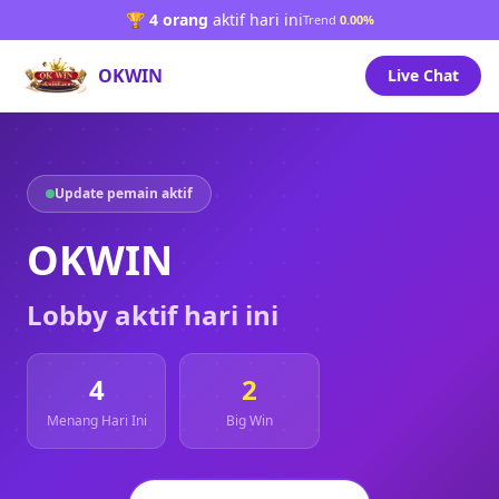
🏆
4 orang
aktif hari ini
Trend
0.00%
OKWIN
Live Chat
Update pemain aktif
OKWIN
Lobby aktif hari ini
4
2
Menang Hari Ini
Big Win