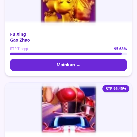
Fu Xing
Gao Zhao
RTP Tinggi
95.68%
Mainkan →
RTP 95.45%