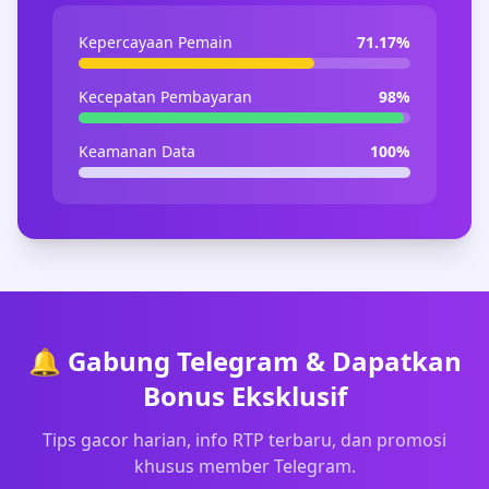
Kepercayaan Pemain
71.17%
Kecepatan Pembayaran
98%
Keamanan Data
100%
🔔 Gabung
Telegram
& Dapatkan
Bonus Eksklusif
Tips gacor harian, info RTP terbaru, dan promosi
khusus member Telegram.