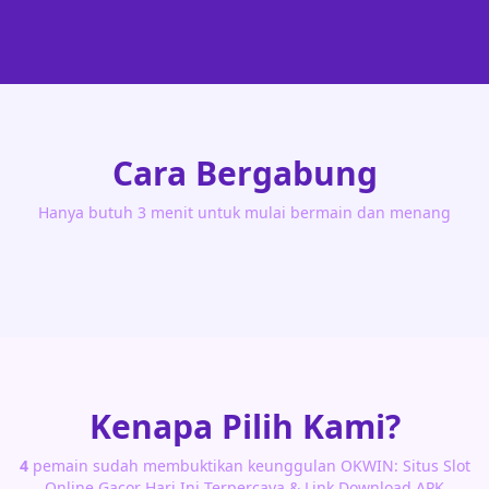
Cara
Bergabung
Hanya butuh 3 menit untuk mulai bermain dan menang
Kenapa
Pilih Kami?
4
pemain sudah membuktikan keunggulan OKWIN: Situs Slot
Online Gacor Hari Ini Terpercaya & Link Download APK