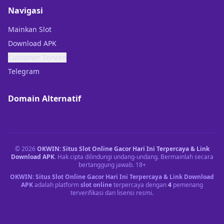
Navigasi
Mainkan Slot
Download APK
Customer Service
Telegram
Domain Alternatif
© 2026
OKWIN: Situs Slot Online Gacor Hari Ini Terpercaya & Link
Download APK
. Hak cipta dilindungi undang-undang. Bermainlah secara
bertanggung jawab. 18+
OKWIN: Situs Slot Online Gacor Hari Ini Terpercaya & Link Download
APK
adalah platform
slot online
terpercaya dengan
4
pemenang
terverifikasi dan lisensi resmi.