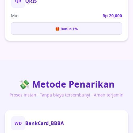
QRIS
QR
Min
Rp 20,000
🎁 Bonus 1%
💸 Metode
Penarikan
Proses instan · Tanpa biaya tersembunyi · Aman terjamin
BankCard_BBBA
WD