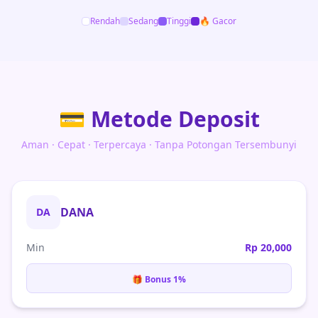
Rendah
Sedang
Tinggi
🔥 Gacor
💳 Metode
Deposit
Aman · Cepat · Terpercaya · Tanpa Potongan Tersembunyi
DANA
DA
Min
Rp 20,000
🎁 Bonus 1%