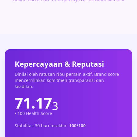
Kepercayaan &
Reputasi
Dinilai oleh ratusan ribu pemain aktif. Brand score
mencerminkan komitmen transparansi dan
keadilan.
71.17
3
/ 100 Health Score
Stabilitas 30 hari terakhir:
100/100