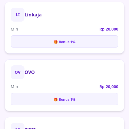
Linkaja
LI
Min
Rp 20,000
🎁 Bonus 1%
OVO
OV
Min
Rp 20,000
🎁 Bonus 1%