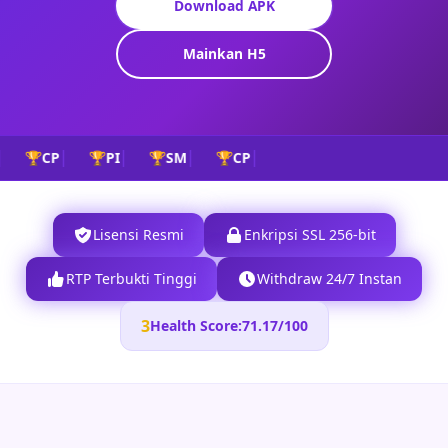
Download APK
Mainkan H5
🏆
CP
│
🏆
PI
│
🏆
SM
│
🏆
CP
│
Lisensi Resmi
Enkripsi SSL 256-bit
RTP Terbukti Tinggi
Withdraw 24/7 Instan
3
Health Score:
71.17/100