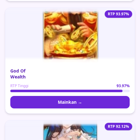
RTP 93.97%
God Of
Wealth
RTP Tinggi
93.97%
Mainkan →
RTP 92.12%