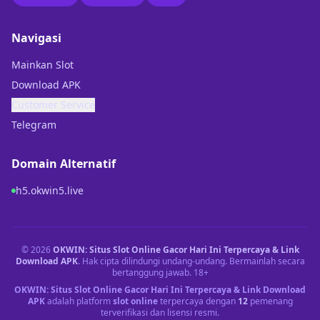
Navigasi
Mainkan Slot
Download APK
Customer Service
Telegram
Domain Alternatif
h5.okwin5.live
© 2026
OKWIN: Situs Slot Online Gacor Hari Ini Terpercaya & Link
Download APK
. Hak cipta dilindungi undang-undang. Bermainlah secara
bertanggung jawab. 18+
OKWIN: Situs Slot Online Gacor Hari Ini Terpercaya & Link Download
APK
adalah platform
slot online
terpercaya dengan
12
pemenang
terverifikasi dan lisensi resmi.