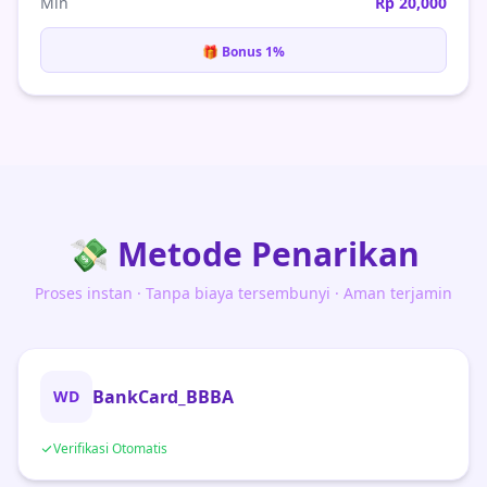
Min
Rp 20,000
🎁 Bonus 1%
💸 Metode
Penarikan
Proses instan · Tanpa biaya tersembunyi · Aman terjamin
BankCard_BBBA
WD
Verifikasi Otomatis