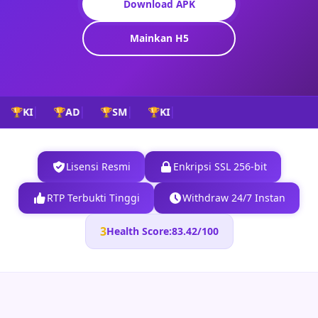
Download APK
Mainkan H5
🏆
KI
│
🏆
AD
│
🏆
SM
│
🏆
KI
│
Lisensi Resmi
Enkripsi SSL 256-bit
RTP Terbukti Tinggi
Withdraw 24/7 Instan
3
Health Score:
83.42/100