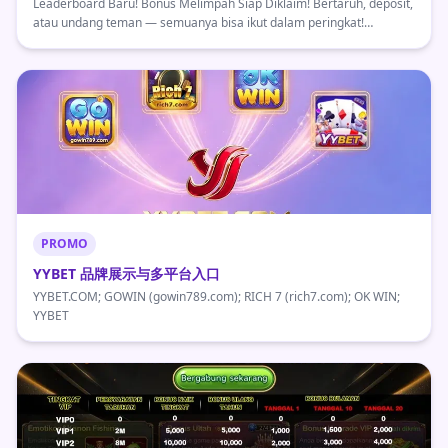
Leaderboard Baru! Bonus Melimpah Siap Diklaim! Bertaruh, deposit,
atau undang teman — semuanya bisa ikut dalam peringkat!
Besarnya bonus ditentukan oleh kamu sendiri! Daily Top-up Rank,
Weekly Invitation Rank, Monthly Betting Rank. Papan peringkat ini
diperbarui setiap bulan, dan hadiah bonus dapat diklaim dalam
waktu 7 hari. Jika ada pertanyaan, silakan hubungi layanan
pelanggan kami yang online 24/7 kapan saja.
PROMO
YYBET 品牌展示与多平台入口
YYBET.COM; GOWIN (gowin789.com); RICH 7 (rich7.com); OK WIN;
YYBET