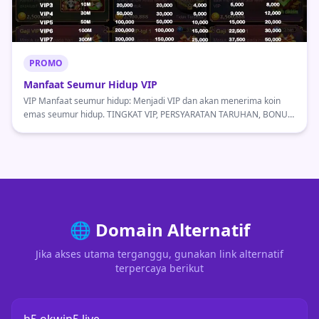
PROMO
Manfaat Seumur Hidup VIP
VIP Manfaat seumur hidup: Menjadi VIP dan akan menerima koin
emas seumur hidup. TINGKAT VIP, PERSYARATAN TARUHAN, BONUS
NAIK TINGKAT, BONUS ULANG TAHUN, BONUS BULANAN
(TANGGAL 1, TANGGAL 10, TANGGAL 20). VIP1-VIP10 details
included.
🌐 Domain
Alternatif
Jika akses utama terganggu, gunakan link alternatif
terpercaya berikut