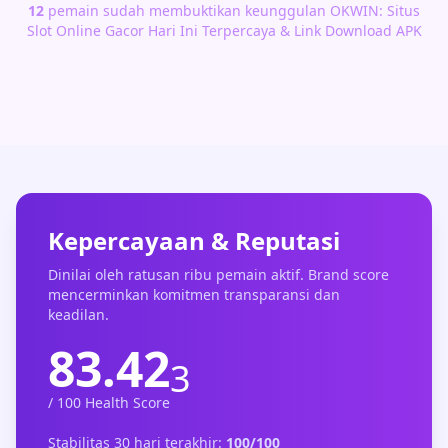
12
pemain sudah membuktikan keunggulan OKWIN: Situs
Slot Online Gacor Hari Ini Terpercaya & Link Download APK
Kepercayaan &
Reputasi
Dinilai oleh ratusan ribu pemain aktif. Brand score
mencerminkan komitmen transparansi dan
keadilan.
83.42
3
/ 100 Health Score
Stabilitas 30 hari terakhir:
100/100