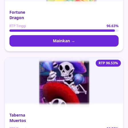
Fortune
Dragon
RTP Tinggi
96.63%
Mainkan →
RTP 96.53%
Taberna
Muertos