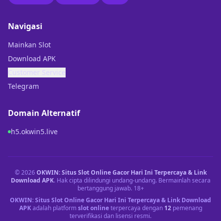
Navigasi
Mainkan Slot
Download APK
Customer Service
Telegram
Domain Alternatif
h5.okwin5.live
© 2026
OKWIN: Situs Slot Online Gacor Hari Ini Terpercaya & Link
Download APK
. Hak cipta dilindungi undang-undang. Bermainlah secara
bertanggung jawab. 18+
OKWIN: Situs Slot Online Gacor Hari Ini Terpercaya & Link Download
APK
adalah platform
slot online
terpercaya dengan
12
pemenang
terverifikasi dan lisensi resmi.