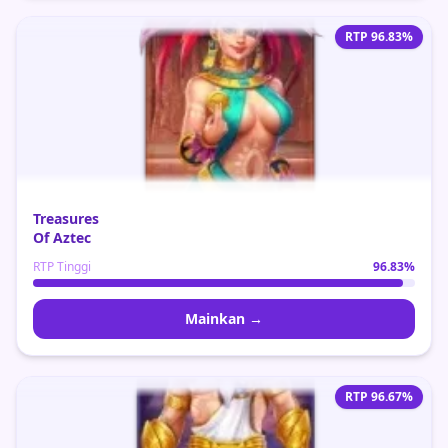
RTP 96.83%
Treasures
Of Aztec
RTP Tinggi
96.83%
Mainkan →
RTP 96.67%