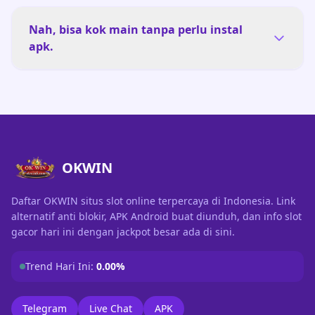
Nah, bisa kok main tanpa perlu instal
apk.
OKWIN
Daftar OKWIN situs slot online terpercaya di Indonesia. Link
alternatif anti blokir, APK Android buat diunduh, dan info slot
gacor hari ini dengan jackpot besar ada di sini.
Trend Hari Ini:
0.00%
Telegram
Live Chat
APK