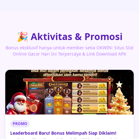
🎉 Aktivitas &
Promosi
Bonus eksklusif hanya untuk member setia OKWIN: Situs Slot
Online Gacor Hari Ini Terpercaya & Link Download APK
PROMO
Leaderboard Baru! Bonus Melimpah Siap Diklaim!