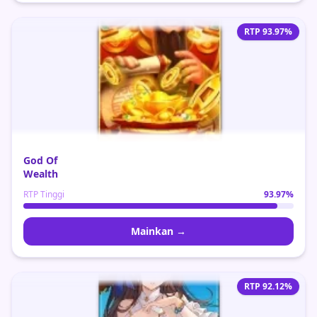
RTP 93.97%
God Of
Wealth
RTP Tinggi
93.97%
Mainkan →
RTP 92.12%