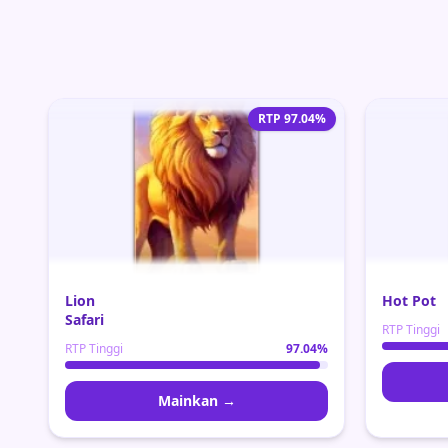
RTP 97.04%
Lion
Hot Pot
Safari
RTP Tinggi
RTP Tinggi
97.04%
Mainkan →