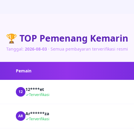
🏆 TOP Pemenang
Kemarin
Tanggal:
2026-08-03
· Semua pembayaran terverifikasi resmi
Pemain
12****et
12
Terverifikasi
Ar******za
AR
Terverifikasi