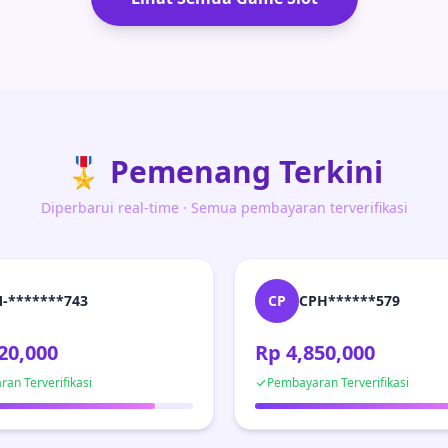
🎖 Pemenang
Terkini
Diperbarui real-time · Semua pembayaran terverifikasi
-*******743
CP
CPH******579
20,000
Rp 4,850,000
an Terverifikasi
Pembayaran Terverifikasi