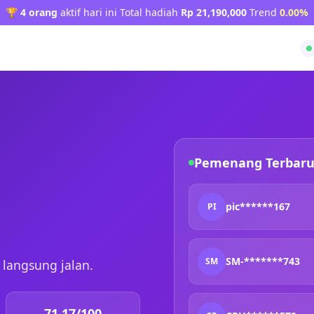
🏆
4 orang
aktif hari ini
Total hadiah
Rp 21,190,000
Trend
0.00%
Pemenang Terbar
pic******167
PI
SM-*******743
SM
 langsung jalan.
71.17/100