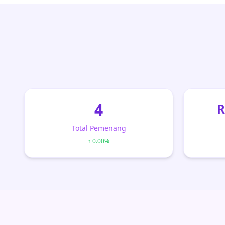
4
R
Total Pemenang
↑ 0.00%