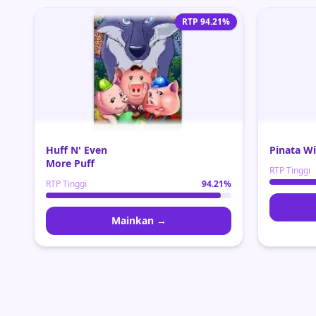
RTP 94.21%
Huff N' Even
Pinata W
More Puff
RTP Tinggi
RTP Tinggi
94.21%
Mainkan →