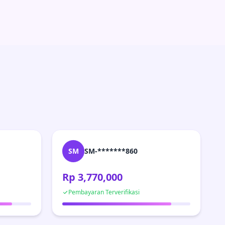
SM
SM-*******860
Rp 3,770,000
Pembayaran Terverifikasi