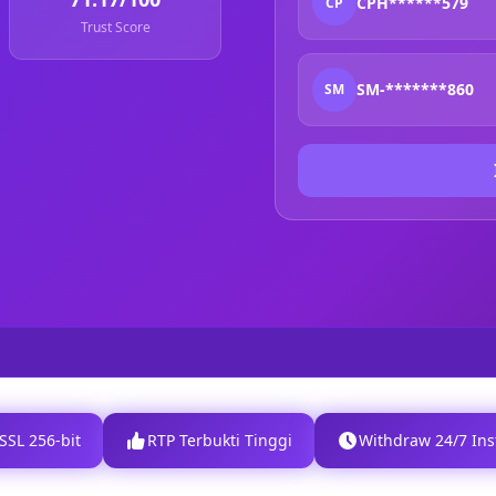
CPH******579
CP
Trust Score
SM-*******860
SM
 SSL 256-bit
RTP Terbukti Tinggi
Withdraw 24/7 Ins