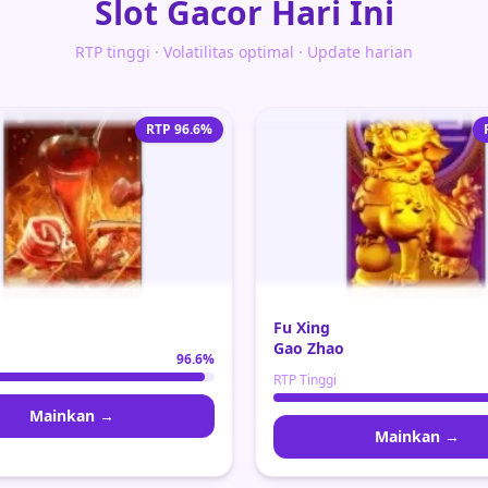
Slot
Gacor
Hari Ini
RTP tinggi · Volatilitas optimal · Update harian
RTP 96.6%
Fu Xing
Gao Zhao
96.6%
RTP Tinggi
Mainkan →
Mainkan →