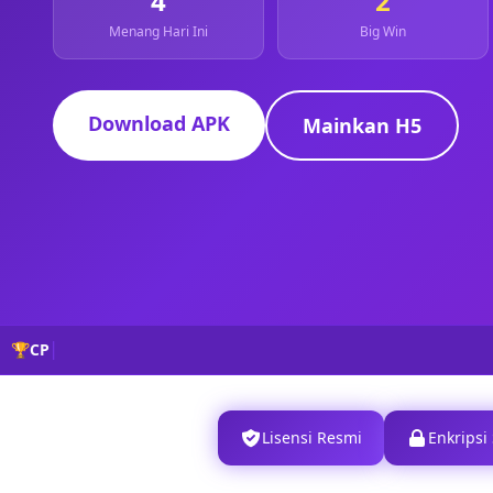
4
2
Menang Hari Ini
Big Win
Download APK
Mainkan H5
P
│
Lisensi Resmi
Enkripsi