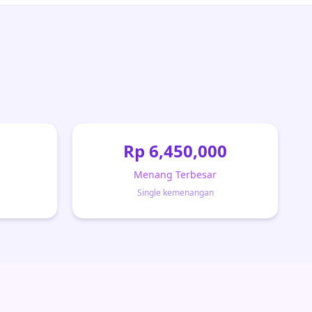
Rp 6,450,000
Menang Terbesar
Single kemenangan