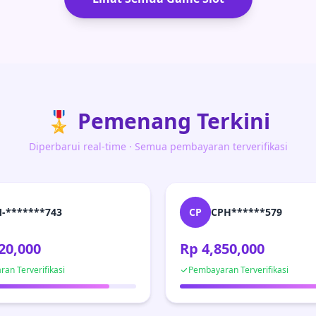
🎖 Pemenang
Terkini
Diperbarui real-time · Semua pembayaran terverifikasi
-*******743
CP
CPH******579
20,000
Rp 4,850,000
an Terverifikasi
Pembayaran Terverifikasi