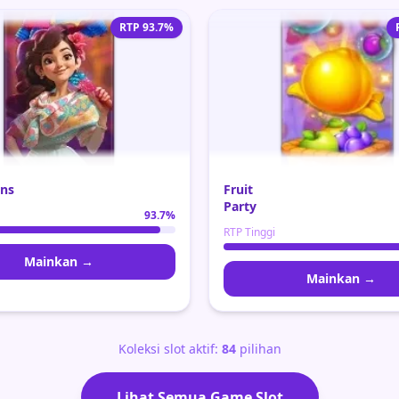
RTP 93.7%
ins
Fruit
Party
93.7%
RTP Tinggi
Mainkan →
Mainkan →
Koleksi slot aktif:
84
pilihan
Lihat Semua Game Slot