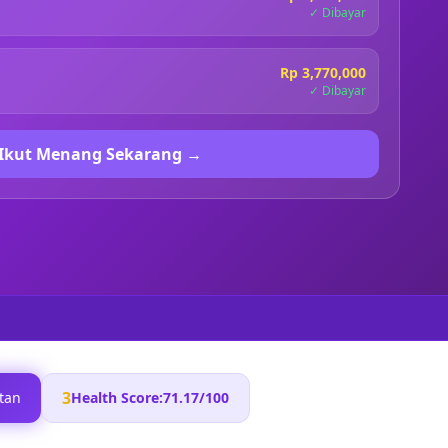
✓ Dibayar
Rp 3,770,000
✓ Dibayar
Ikut Menang Sekarang →
3
tan
Health Score:
71.17/100