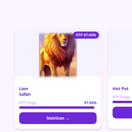
RTP 97.04%
Lion
Hot Pot
Safari
RTP Tinggi
RTP Tinggi
97.04%
Mainkan →