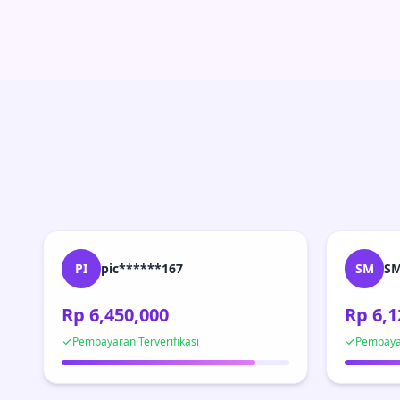
PI
pic******167
SM
SM
Rp 6,450,000
Rp 6,1
Pembayaran Terverifikasi
Pembayar