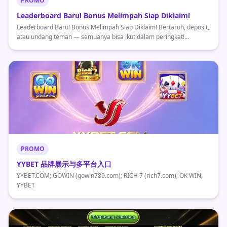
PROMO
Leaderboard Baru! Bonus Melimpah Siap Diklaim!
Leaderboard Baru! Bonus Melimpah Siap Diklaim! Bertaruh, deposit,
atau undang teman — semuanya bisa ikut dalam peringkat!
Besarnya bonus ditentukan oleh kamu sendiri! Daily Top-up Rank,
Weekly Invitation Rank, Monthly Betting Rank. Papan peringkat ini
diperbarui setiap bulan, dan hadiah bonus dapat diklaim dalam
waktu 7 hari. Jika ada pertanyaan, silakan hubungi layanan
pelanggan kami yang online 24/7 kapan saja.
PROMO
YYBET 品牌展示与多平台入口
YYBET.COM; GOWIN (gowin789.com); RICH 7 (rich7.com); OK WIN;
YYBET