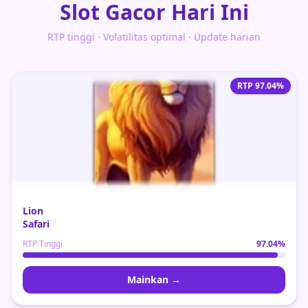
Slot
Gacor
Hari Ini
RTP tinggi · Volatilitas optimal · Update harian
RTP 97.04%
Lion
Safari
RTP Tinggi
97.04%
Mainkan →