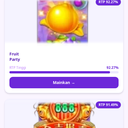
RTP 92.27%
Fruit
Party
RTP Tinggi
92.27%
Mainkan →
RTP 91.49%