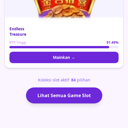
Endless
Treasure
RTP Tinggi
91.49%
Mainkan →
Koleksi slot aktif:
84
pilihan
Lihat Semua Game Slot