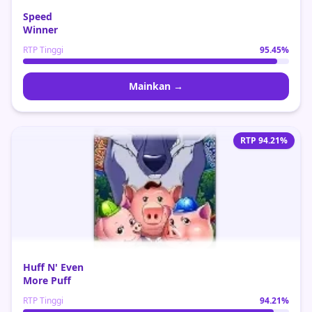
Speed
Winner
RTP Tinggi
95.45%
Mainkan →
RTP 94.21%
Huff N' Even
More Puff
RTP Tinggi
94.21%