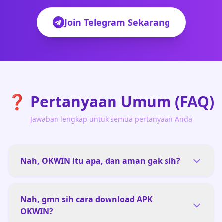
Join Telegram Sekarang
❓ Pertanyaan
Umum (FAQ)
Jawaban lengkap untuk semua pertanyaan Anda
Nah, OKWIN itu apa, dan aman gak sih?
Nah, gmn sih cara download APK
OKWIN?