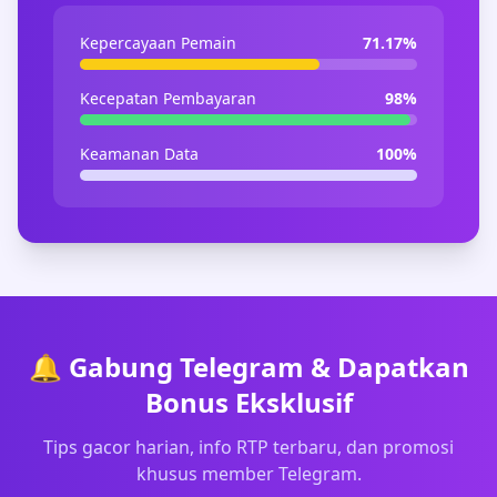
Kepercayaan Pemain
71.17%
Kecepatan Pembayaran
98%
Keamanan Data
100%
🔔 Gabung
Telegram
& Dapatkan
Bonus Eksklusif
Tips gacor harian, info RTP terbaru, dan promosi
khusus member Telegram.