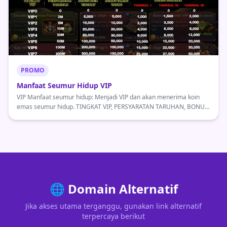
PROMO
Manfaat Seumur Hidup VIP
VIP Manfaat seumur hidup: Menjadi VIP dan akan menerima koin
emas seumur hidup. TINGKAT VIP, PERSYARATAN TARUHAN, BONUS
NAIK TINGKAT, BONUS ULANG TAHUN, BONUS BULANAN
(TANGGAL 1, TANGGAL 10, TANGGAL 20). VIP1-VIP10 details
included.
🌐 Domain
Alternatif
Jika akses utama terganggu, gunakan link alternatif
terpercaya berikut