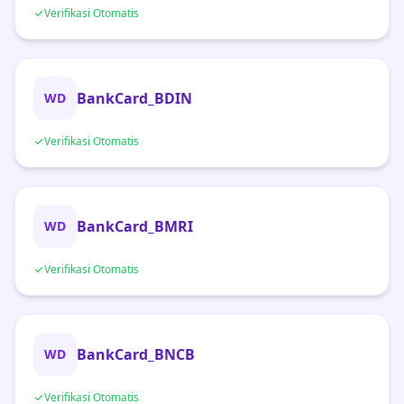
Verifikasi Otomatis
BankCard_BDIN
WD
Verifikasi Otomatis
BankCard_BMRI
WD
Verifikasi Otomatis
BankCard_BNCB
WD
Verifikasi Otomatis