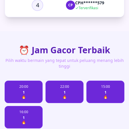
CPH******579
4
CP
Terverifikasi
⏰ Jam
Gacor
Terbaik
Pilih waktu bermain yang tepat untuk peluang menang lebih
tinggi
20:00
22:00
15:00
1
1
1
🔥
🔥
🔥
16:00
1
🔥