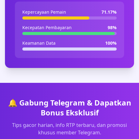
Kepercayaan Pemain
71.17%
Kecepatan Pembayaran
98%
Keamanan Data
100%
🔔 Gabung
Telegram
& Dapatkan
Bonus Eksklusif
Tips gacor harian, info RTP terbaru, dan promosi
khusus member Telegram.