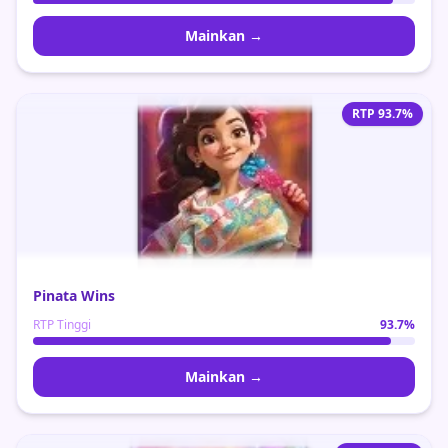
Mainkan →
RTP 93.7%
Pinata Wins
RTP Tinggi
93.7%
Mainkan →