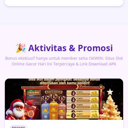
🎉 Aktivitas &
Promosi
Bonus eksklusif hanya untuk member setia OKWIN: Situs Slot
Online Gacor Hari Ini Terpercaya & Link Download APK