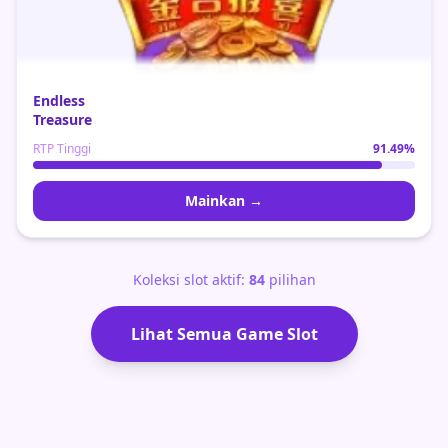
Endless
Treasure
RTP Tinggi
91.49%
Mainkan →
Koleksi slot aktif:
84
pilihan
Lihat Semua Game Slot