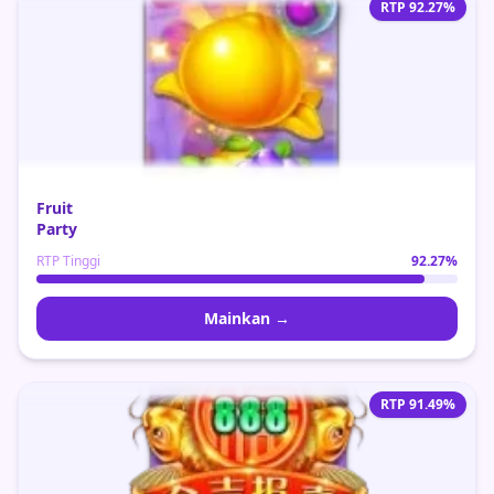
RTP 92.27%
Fruit
Party
RTP Tinggi
92.27%
Mainkan →
RTP 91.49%