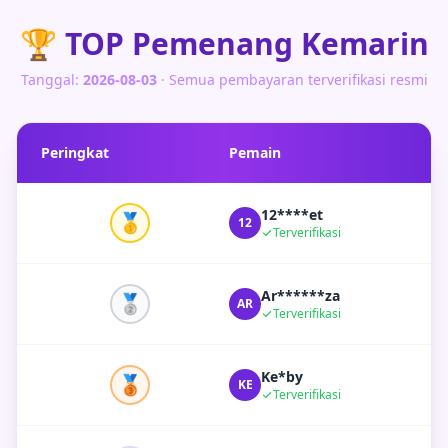
🏆 TOP Pemenang
Kemarin
Tanggal:
2026-08-03
· Semua pembayaran terverifikasi resmi
Peringkat
Pemain
12****et
🥇
12
Terverifikasi
Ar******za
🥈
AR
Terverifikasi
Ke*by
🥉
KE
Terverifikasi