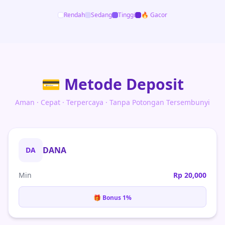
Rendah
Sedang
Tinggi
🔥 Gacor
💳 Metode
Deposit
Aman · Cepat · Terpercaya · Tanpa Potongan Tersembunyi
DANA
DA
Min
Rp 20,000
🎁 Bonus 1%