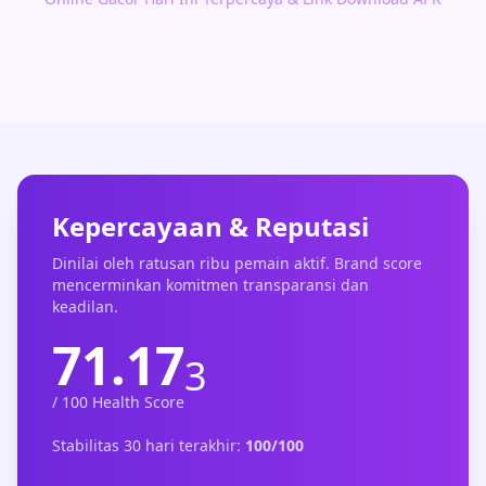
Kepercayaan &
Reputasi
Dinilai oleh ratusan ribu pemain aktif. Brand score
mencerminkan komitmen transparansi dan
keadilan.
71.17
3
/ 100 Health Score
Stabilitas 30 hari terakhir:
100/100