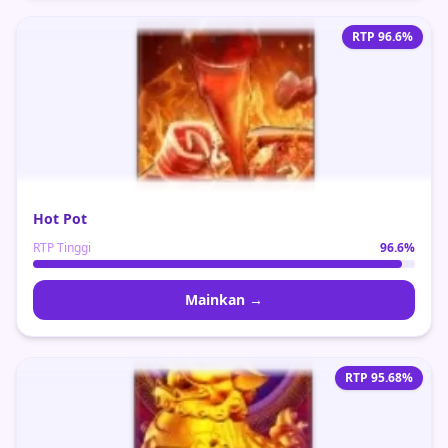
RTP 96.6%
Hot Pot
RTP Tinggi
96.6%
Mainkan →
RTP 95.68%