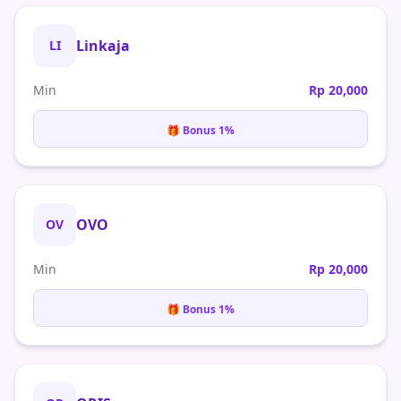
Linkaja
LI
Min
Rp 20,000
🎁 Bonus 1%
OVO
OV
Min
Rp 20,000
🎁 Bonus 1%