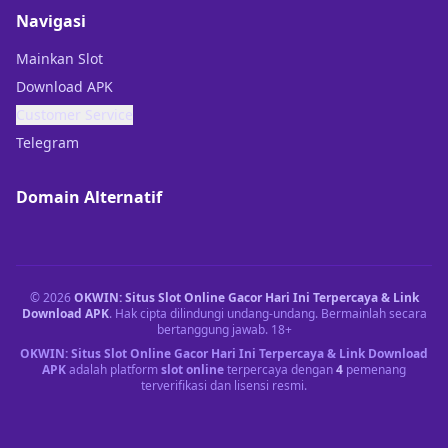
Navigasi
Mainkan Slot
Download APK
Customer Service
Telegram
Domain Alternatif
© 2026
OKWIN: Situs Slot Online Gacor Hari Ini Terpercaya & Link
Download APK
. Hak cipta dilindungi undang-undang. Bermainlah secara
bertanggung jawab. 18+
OKWIN: Situs Slot Online Gacor Hari Ini Terpercaya & Link Download
APK
adalah platform
slot online
terpercaya dengan
4
pemenang
terverifikasi dan lisensi resmi.