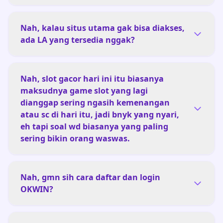
Nah, kalau situs utama gak bisa diakses,
ada LA yang tersedia nggak?
Nah, slot gacor hari ini itu biasanya
maksudnya game slot yang lagi
dianggap sering ngasih kemenangan
atau sc di hari itu, jadi bnyk yang nyari,
eh tapi soal wd biasanya yang paling
sering bikin orang waswas.
Nah, gmn sih cara daftar dan login
OKWIN?