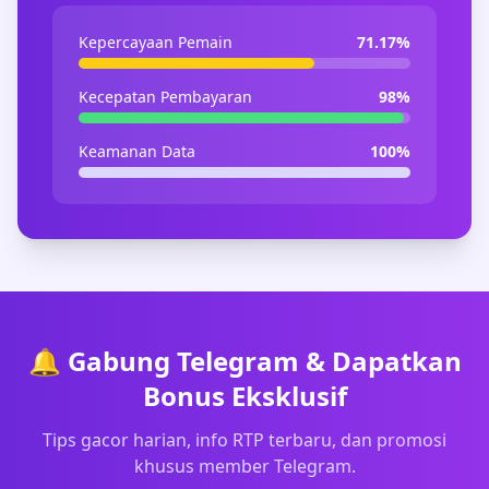
Kepercayaan Pemain
71.17%
Kecepatan Pembayaran
98%
Keamanan Data
100%
🔔 Gabung
Telegram
& Dapatkan
Bonus Eksklusif
Tips gacor harian, info RTP terbaru, dan promosi
khusus member Telegram.