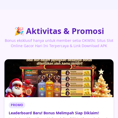
🎉 Aktivitas &
Promosi
Bonus eksklusif hanya untuk member setia OKWIN: Situs Slot
Online Gacor Hari Ini Terpercaya & Link Download APK
PROMO
Leaderboard Baru! Bonus Melimpah Siap Diklaim!