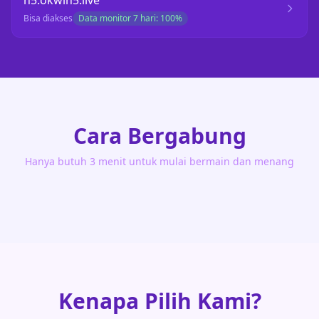
h5.okwin5.live
Bisa diakses
Data monitor 7 hari: 100%
Cara
Bergabung
Hanya butuh 3 menit untuk mulai bermain dan menang
Kenapa
Pilih Kami?