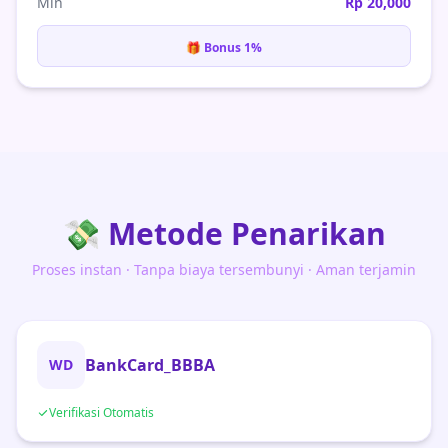
Min
Rp 20,000
🎁 Bonus 1%
💸 Metode
Penarikan
Proses instan · Tanpa biaya tersembunyi · Aman terjamin
BankCard_BBBA
WD
Verifikasi Otomatis