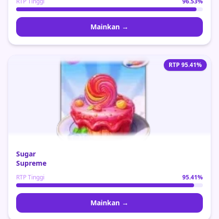
RTP Tinggi
96.53%
Mainkan →
RTP 95.41%
Sugar
Supreme
RTP Tinggi
95.41%
Mainkan →