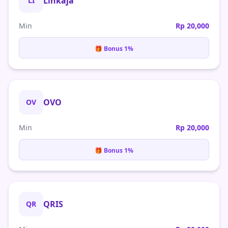
Linkaja
LI
Min
Rp 20,000
🎁 Bonus 1%
OVO
OV
Min
Rp 20,000
🎁 Bonus 1%
QRIS
QR