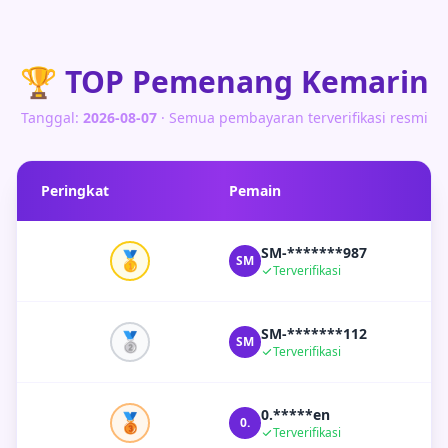
🏆 TOP Pemenang
Kemarin
Tanggal:
2026-08-07
· Semua pembayaran terverifikasi resmi
Peringkat
Pemain
SM-*******987
🥇
SM
Terverifikasi
SM-*******112
🥈
SM
Terverifikasi
0.*****en
🥉
0.
Terverifikasi