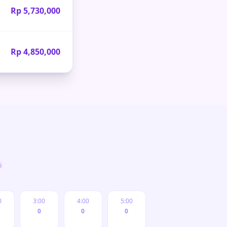
Rp 5,730,000
Rp 4,850,000
i
0
3:00
4:00
5:00
0
0
0