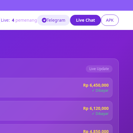
Live:
4
pemenang
Telegram
Live Chat
APK
u
Live Update
Rp 6,450,000
✓ Dibayar
Rp 6,120,000
✓ Dibayar
Rp 4,850,000