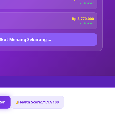
✓ Dibayar
Rp 3,770,000
✓ Dibayar
Ikut Menang Sekarang →
3
tan
Health Score:
71.17/100