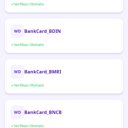
Verifikasi Otomatis
BankCard_BDIN
WD
Verifikasi Otomatis
BankCard_BMRI
WD
Verifikasi Otomatis
BankCard_BNCB
WD
Verifikasi Otomatis