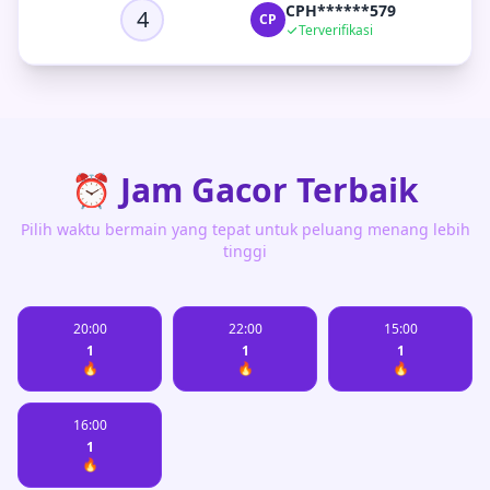
CPH******579
4
CP
Terverifikasi
⏰ Jam
Gacor
Terbaik
Pilih waktu bermain yang tepat untuk peluang menang lebih
tinggi
20:00
22:00
15:00
1
1
1
🔥
🔥
🔥
16:00
1
🔥