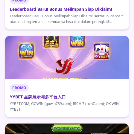
PROMO
Leaderboard Baru! Bonus Melimpah Siap Diklaim!
Leaderboard Baru! Bonus Melimpah Siap Diklaim! Bertaruh, deposit,
atau undang teman — semuanya bisa ikut dalam peringkat!
Besarnya bonus ditentukan oleh kamu sendiri! Daily Top-up Rank,
Weekly Invitation Rank, Monthly Betting Rank. Papan peringkat ini
diperbarui setiap bulan, dan hadiah bonus dapat diklaim dalam
waktu 7 hari. Jika ada pertanyaan, silakan hubungi layanan
pelanggan kami yang online 24/7 kapan saja.
PROMO
YYBET 品牌展示与多平台入口
YYBET.COM; GOWIN (gowin789.com); RICH 7 (rich7.com); OK WIN;
YYBET