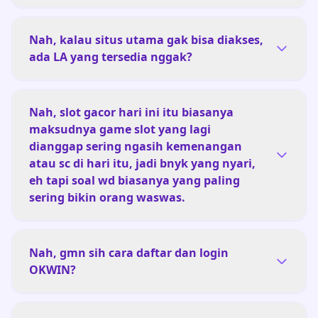
Nah, kalau situs utama gak bisa diakses,
ada LA yang tersedia nggak?
Nah, slot gacor hari ini itu biasanya
maksudnya game slot yang lagi
dianggap sering ngasih kemenangan
atau sc di hari itu, jadi bnyk yang nyari,
eh tapi soal wd biasanya yang paling
sering bikin orang waswas.
Nah, gmn sih cara daftar dan login
OKWIN?