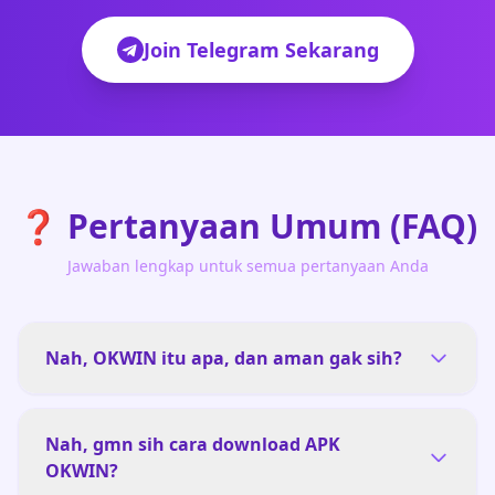
Join Telegram Sekarang
❓ Pertanyaan
Umum (FAQ)
Jawaban lengkap untuk semua pertanyaan Anda
Nah, OKWIN itu apa, dan aman gak sih?
Nah, gmn sih cara download APK
OKWIN?