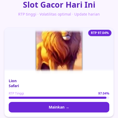
Slot
Gacor
Hari Ini
RTP tinggi · Volatilitas optimal · Update harian
RTP 97.04%
Lion
Safari
RTP Tinggi
97.04%
Mainkan →