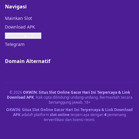
Navigasi
Mainkan Slot
Download APK
Customer Service
Telegram
Domain Alternatif
© 2026
OKWIN: Situs Slot Online Gacor Hari Ini Terpercaya & Link
Download APK
. Hak cipta dilindungi undang-undang. Bermainlah secara
bertanggung jawab. 18+
OKWIN: Situs Slot Online Gacor Hari Ini Terpercaya & Link Download
APK
adalah platform
slot online
terpercaya dengan
4
pemenang
terverifikasi dan lisensi resmi.