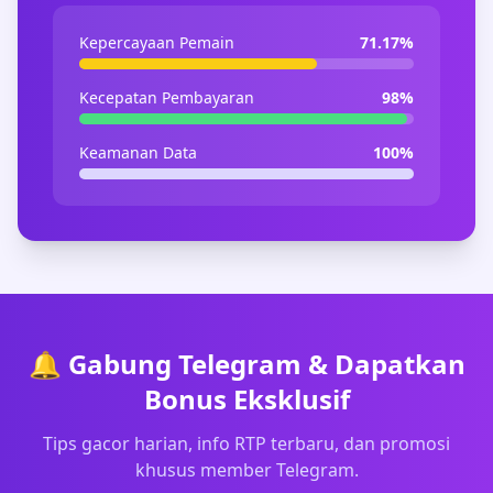
Kepercayaan Pemain
71.17%
Kecepatan Pembayaran
98%
Keamanan Data
100%
🔔 Gabung
Telegram
& Dapatkan
Bonus Eksklusif
Tips gacor harian, info RTP terbaru, dan promosi
khusus member Telegram.