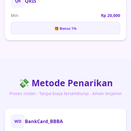
QRIS
QR
Min
Rp 20,000
🎁 Bonus 1%
💸 Metode
Penarikan
Proses instan · Tanpa biaya tersembunyi · Aman terjamin
BankCard_BBBA
WD