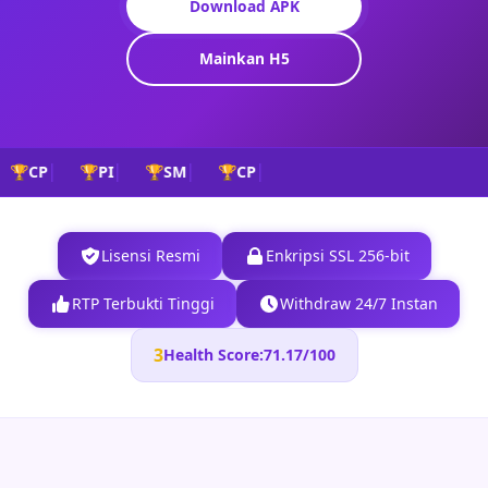
Download APK
Mainkan H5
🏆
CP
│
🏆
PI
│
🏆
SM
│
🏆
CP
│
Lisensi Resmi
Enkripsi SSL 256-bit
RTP Terbukti Tinggi
Withdraw 24/7 Instan
3
Health Score:
71.17/100