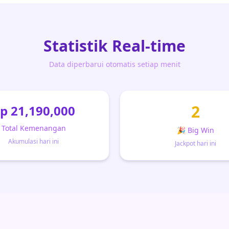
Statistik
Real-time
Data diperbarui otomatis setiap menit
2
p 21,190,000
Total Kemenangan
🎉 Big Win
Akumulasi hari ini
Jackpot hari ini