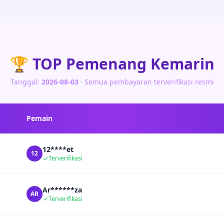
🏆 TOP Pemenang
Kemarin
Tanggal:
2026-08-03
· Semua pembayaran terverifikasi resmi
Pemain
12****et
12
Terverifikasi
Ar******za
AR
Terverifikasi