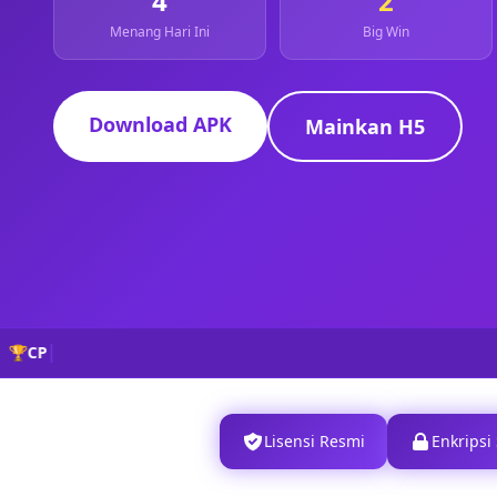
4
2
Menang Hari Ini
Big Win
Download APK
Mainkan H5
P
│
Lisensi Resmi
Enkripsi