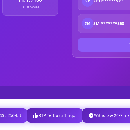
CPH******579
CP
Trust Score
SM-*******860
SM
 SSL 256-bit
RTP Terbukti Tinggi
Withdraw 24/7 Ins