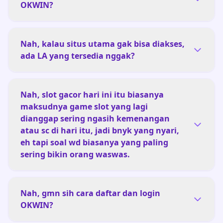
OKWIN?
Nah, kalau situs utama gak bisa diakses,
ada LA yang tersedia nggak?
Nah, slot gacor hari ini itu biasanya
maksudnya game slot yang lagi
dianggap sering ngasih kemenangan
atau sc di hari itu, jadi bnyk yang nyari,
eh tapi soal wd biasanya yang paling
sering bikin orang waswas.
Nah, gmn sih cara daftar dan login
OKWIN?