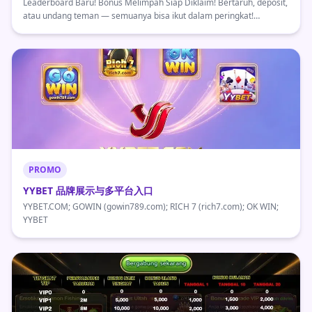
Leaderboard Baru! Bonus Melimpah Siap Diklaim! Bertaruh, deposit,
atau undang teman — semuanya bisa ikut dalam peringkat!
Besarnya bonus ditentukan oleh kamu sendiri! Daily Top-up Rank,
Weekly Invitation Rank, Monthly Betting Rank. Papan peringkat ini
diperbarui setiap bulan, dan hadiah bonus dapat diklaim dalam
waktu 7 hari. Jika ada pertanyaan, silakan hubungi layanan
pelanggan kami yang online 24/7 kapan saja.
PROMO
YYBET 品牌展示与多平台入口
YYBET.COM; GOWIN (gowin789.com); RICH 7 (rich7.com); OK WIN;
YYBET