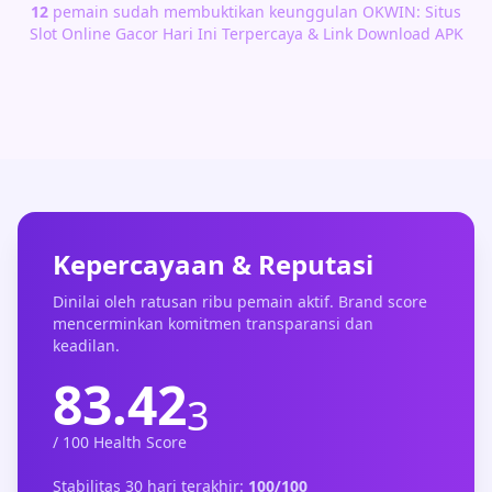
12
pemain sudah membuktikan keunggulan OKWIN: Situs
Slot Online Gacor Hari Ini Terpercaya & Link Download APK
Kepercayaan &
Reputasi
Dinilai oleh ratusan ribu pemain aktif. Brand score
mencerminkan komitmen transparansi dan
keadilan.
83.42
3
/ 100 Health Score
Stabilitas 30 hari terakhir:
100/100