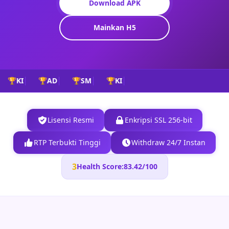
Download APK
Mainkan H5
🏆
KI
│
🏆
AD
│
🏆
SM
│
🏆
KI
│
Lisensi Resmi
Enkripsi SSL 256-bit
RTP Terbukti Tinggi
Withdraw 24/7 Instan
3
Health Score:
83.42/100