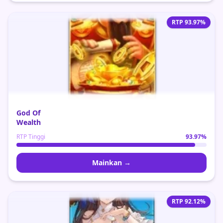
RTP 93.97%
God Of
Wealth
RTP Tinggi
93.97%
Mainkan →
RTP 92.12%