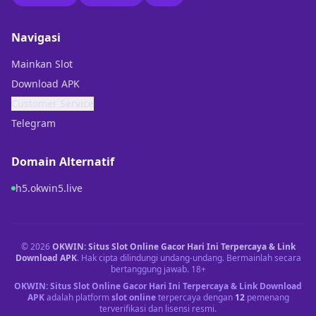
Navigasi
Mainkan Slot
Download APK
Customer Service
Telegram
Domain Alternatif
h5.okwin5.live
© 2026
OKWIN: Situs Slot Online Gacor Hari Ini Terpercaya & Link
Download APK
. Hak cipta dilindungi undang-undang. Bermainlah secara
bertanggung jawab. 18+
OKWIN: Situs Slot Online Gacor Hari Ini Terpercaya & Link Download
APK
adalah platform
slot online
terpercaya dengan
12
pemenang
terverifikasi dan lisensi resmi.