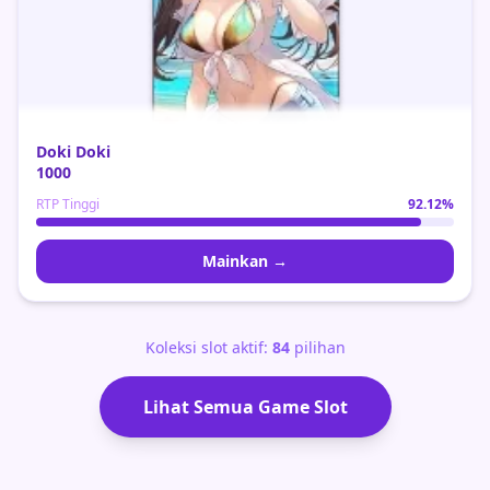
Doki Doki
1000
RTP Tinggi
92.12%
Mainkan →
Koleksi slot aktif:
84
pilihan
Lihat Semua Game Slot