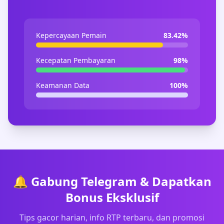
Kepercayaan Pemain
83.42%
Kecepatan Pembayaran
98%
Keamanan Data
100%
🔔 Gabung
Telegram
& Dapatkan
Bonus Eksklusif
Tips gacor harian, info RTP terbaru, dan promosi