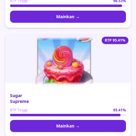
RTP Tinggi
96.53%
Mainkan →
RTP 95.41%
Sugar
Supreme
RTP Tinggi
95.41%
Mainkan →