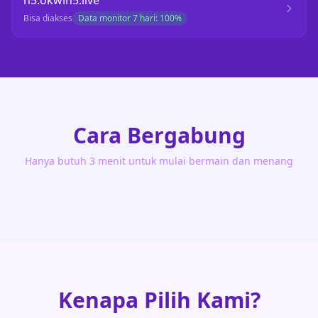
h5.okwin5.live
Bisa diakses
Data monitor 7 hari: 100%
Cara
Bergabung
Hanya butuh 3 menit untuk mulai bermain dan menang
Kenapa
Pilih Kami?