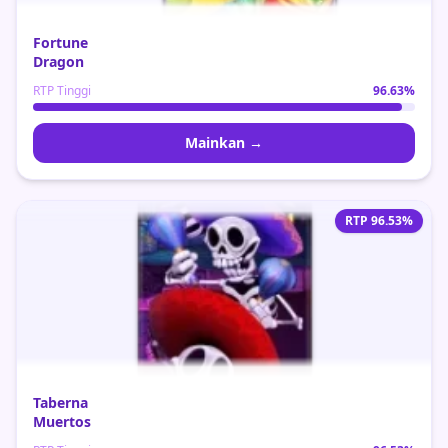
Fortune
Dragon
RTP Tinggi
96.63%
Mainkan →
RTP 96.53%
Taberna
Muertos