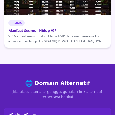
PROMO
Manfaat Seumur Hidup VIP
VIP Manfaat seumur hidup: Menjadi VIP dan akan menerima koin
emas seumur hidup. TINGKAT VIP, PERSYARATAN TARUHAN, BONUS
NAIK TINGKAT, BONUS ULANG TAHUN, BONUS BULANAN
(TANGGAL 1, TANGGAL 10, TANGGAL 20). VIP1-VIP10 details
included.
🌐 Domain
Alternatif
Jika akses utama terganggu, gunakan link alternatif
terpercaya berikut