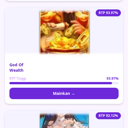
RTP 93.97%
God Of
Wealth
RTP Tinggi
93.97%
Mainkan →
RTP 92.12%