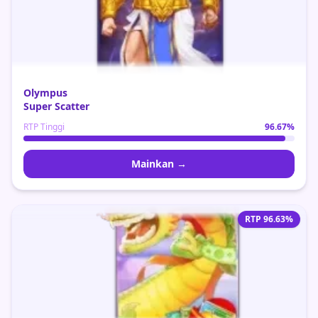
Olympus
Super Scatter
RTP Tinggi
96.67%
Mainkan →
RTP 96.63%