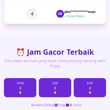
abe*********man
4
AB
Terverifikasi
⏰ Jam
Gacor
Terbaik
Pilih waktu bermain yang tepat untuk peluang menang lebih
tinggi
19:00
2:00
6:00
2
2
2
🔥
🔥
🔥
Rendah
Sedang
Tinggi
🔥 Gacor