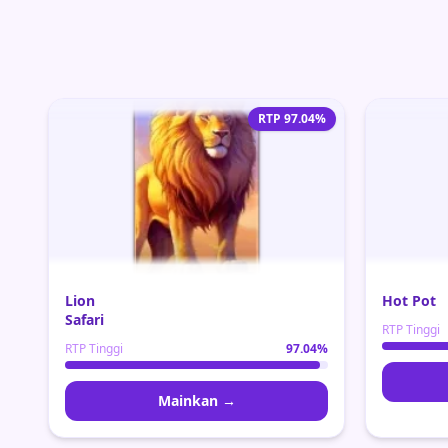
RTP 97.04%
Lion
Hot Pot
Safari
RTP Tinggi
RTP Tinggi
97.04%
Mainkan →