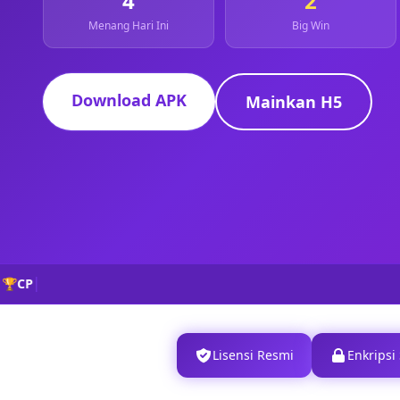
4
2
Menang Hari Ini
Big Win
Download APK
Mainkan H5
P
│
Lisensi Resmi
Enkripsi