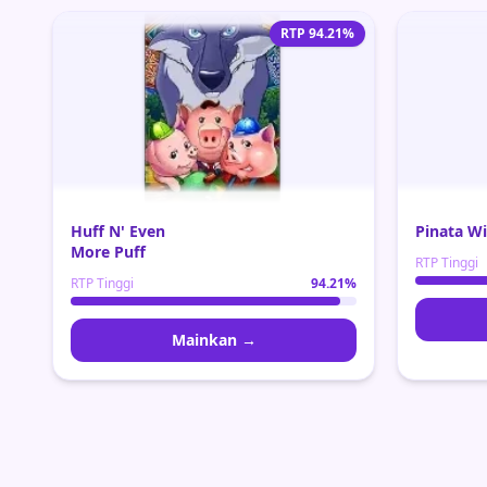
RTP 94.21%
Huff N' Even
Pinata W
More Puff
RTP Tinggi
RTP Tinggi
94.21%
Mainkan →