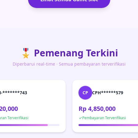
🎖 Pemenang
Terkini
Diperbarui real-time · Semua pembayaran terverifikasi
-*******743
CP
CPH******579
20,000
Rp 4,850,000
an Terverifikasi
Pembayaran Terverifikasi