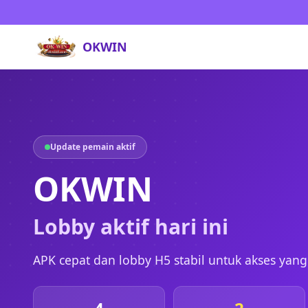
OKWIN
Update pemain aktif
OKWIN
Lobby aktif hari ini
APK cepat dan lobby H5 stabil untuk akses yang