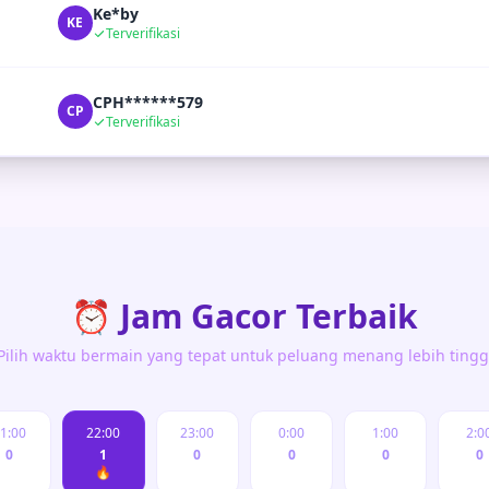
Ke*by
KE
Terverifikasi
CPH******579
CP
Terverifikasi
⏰ Jam
Gacor
Terbaik
Pilih waktu bermain yang tepat untuk peluang menang lebih tingg
1:00
22:00
23:00
0:00
1:00
2:0
0
1
0
0
0
0
🔥