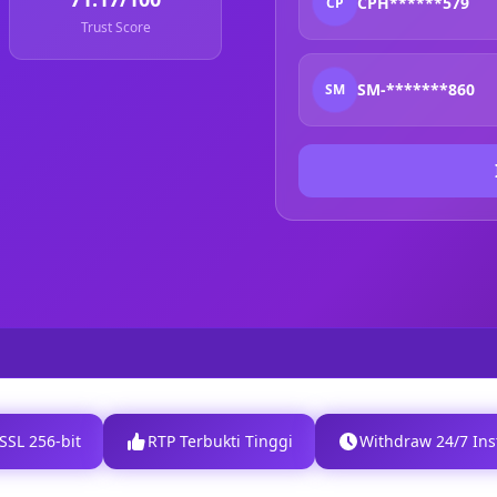
CPH******579
CP
Trust Score
SM-*******860
SM
 SSL 256-bit
RTP Terbukti Tinggi
Withdraw 24/7 Ins