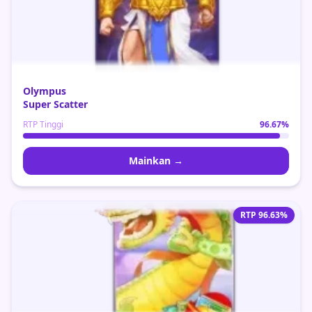
Olympus
Super Scatter
RTP Tinggi
96.67%
Mainkan →
RTP 96.63%