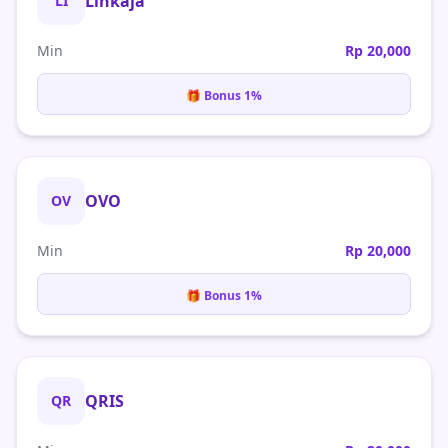
Linkaja
LI
Min
Rp 20,000
🎁 Bonus 1%
OVO
OV
Min
Rp 20,000
🎁 Bonus 1%
QRIS
QR