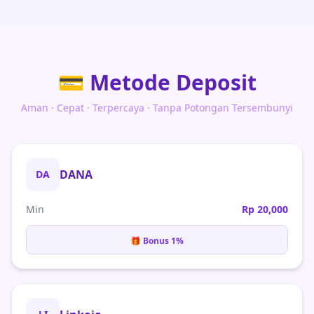
💳 Metode
Deposit
Aman · Cepat · Terpercaya · Tanpa Potongan Tersembunyi
DANA
DA
Min
Rp 20,000
🎁 Bonus 1%