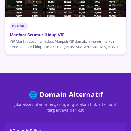
PROMO
Manfaat Seumur Hidup VIP
VIP Manfaat seumur hidup: Menjadi VIP dan akan menerima koin
emas seumur hidup. TINGKAT VIP, PERSYARATAN TARUHAN, BONUS
NAIK TINGKAT, BONUS ULANG TAHUN, BONUS BULANAN
(TANGGAL 1, TANGGAL 10, TANGGAL 20). VIP1-VIP10 details
included.
🌐 Domain
Alternatif
Jika akses utama terganggu, gunakan link alternatif
terpercaya berikut