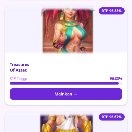
RTP 96.83%
Treasures
Of Aztec
RTP Tinggi
96.83%
Mainkan →
RTP 96.67%