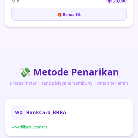
Min
Rp 20,000
🎁 Bonus 1%
💸 Metode
Penarikan
Proses instan · Tanpa biaya tersembunyi · Aman terjamin
BankCard_BBBA
WD
Verifikasi Otomatis