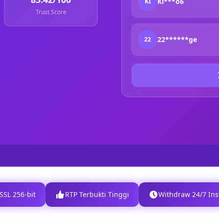
Ki***o6
KI
Trust Score
22******ge
22
 SSL 256-bit
RTP Terbukti Tinggi
Withdraw 24/7 Ins