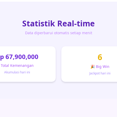
Statistik
Real-time
Data diperbarui otomatis setiap menit
6
p 67,900,000
Total Kemenangan
🎉 Big Win
Akumulasi hari ini
Jackpot hari ini