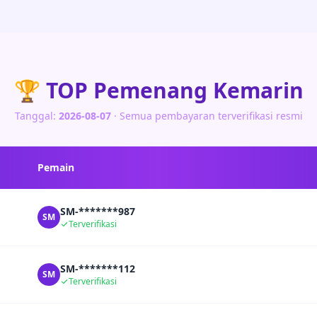
🏆 TOP Pemenang
Kemarin
Tanggal:
2026-08-07
· Semua pembayaran terverifikasi resmi
Pemain
SM-*******987
SM
Terverifikasi
SM-*******112
SM
Terverifikasi