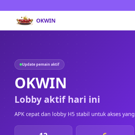
OKWIN
Update pemain aktif
OKWIN
Lobby aktif hari ini
APK cepat dan lobby H5 stabil untuk akses yang