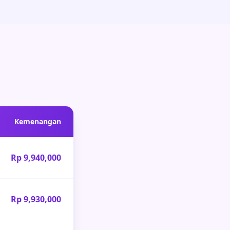
Kemenangan
Rp 9,940,000
Rp 9,930,000