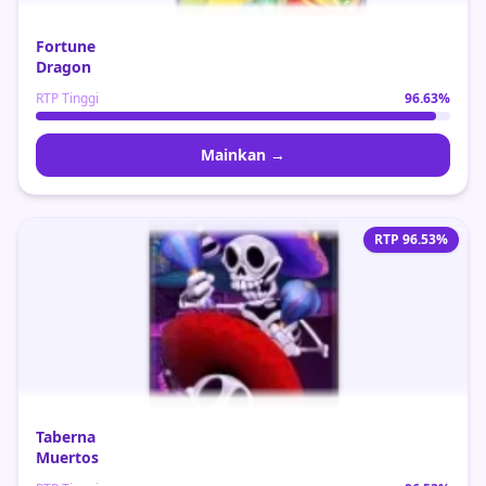
Fortune
Dragon
RTP Tinggi
96.63%
Mainkan →
RTP 96.53%
Taberna
Muertos