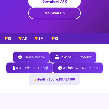
Download APK
Mainkan H5
🏆
KI
│
🏆
AD
│
🏆
SM
│
🏆
KI
│
Lisensi Resmi
Enkripsi SSL 256-bit
RTP Terbukti Tinggi
Withdraw 24/7 Instan
3
Health Score:
83.42/100