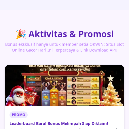
🎉 Aktivitas &
Promosi
Bonus eksklusif hanya untuk member setia OKWIN: Situs Slot
Online Gacor Hari Ini Terpercaya & Link Download APK
PROMO
Leaderboard Baru! Bonus Melimpah Siap Diklaim!