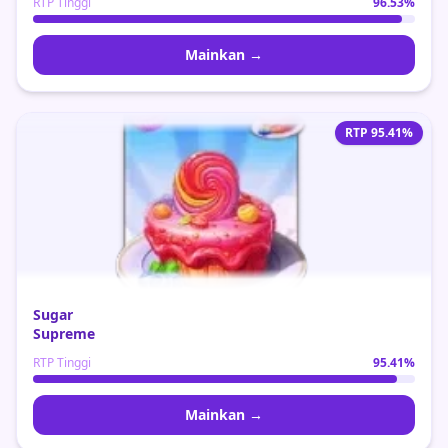
RTP Tinggi
96.53%
Mainkan →
RTP 95.41%
Sugar
Supreme
RTP Tinggi
95.41%
Mainkan →