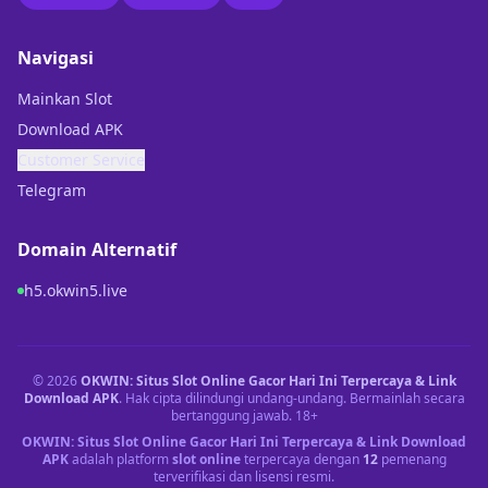
Navigasi
Mainkan Slot
Download APK
Customer Service
Telegram
Domain Alternatif
h5.okwin5.live
© 2026
OKWIN: Situs Slot Online Gacor Hari Ini Terpercaya & Link
Download APK
. Hak cipta dilindungi undang-undang. Bermainlah secara
bertanggung jawab. 18+
OKWIN: Situs Slot Online Gacor Hari Ini Terpercaya & Link Download
APK
adalah platform
slot online
terpercaya dengan
12
pemenang
terverifikasi dan lisensi resmi.