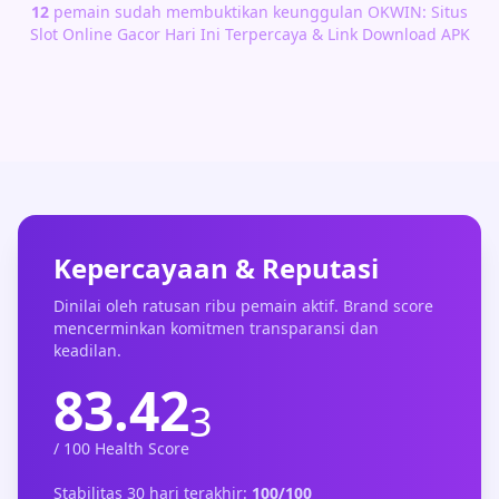
12
pemain sudah membuktikan keunggulan OKWIN: Situs
Slot Online Gacor Hari Ini Terpercaya & Link Download APK
Kepercayaan &
Reputasi
Dinilai oleh ratusan ribu pemain aktif. Brand score
mencerminkan komitmen transparansi dan
keadilan.
83.42
3
/ 100 Health Score
Stabilitas 30 hari terakhir:
100/100