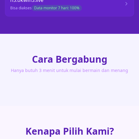
h5.okwin5.live
Bisa diakses
Data monitor 7 hari: 100%
Cara
Bergabung
Hanya butuh 3 menit untuk mulai bermain dan menang
Kenapa
Pilih Kami?