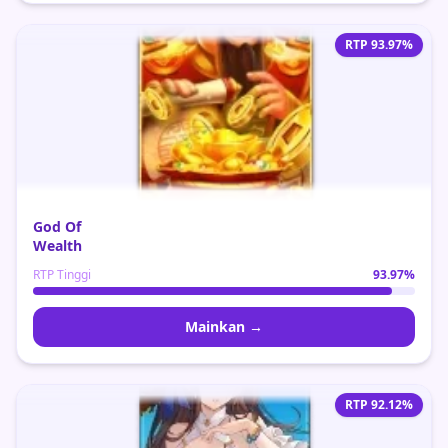
RTP 93.97%
God Of
Wealth
RTP Tinggi
93.97%
Mainkan →
RTP 92.12%