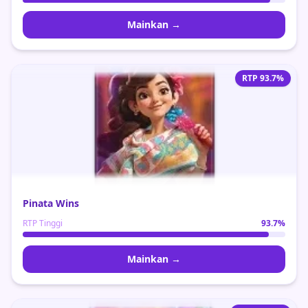
Mainkan →
RTP 93.7%
Pinata Wins
RTP Tinggi
93.7%
Mainkan →