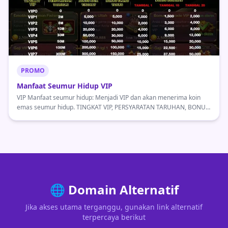
PROMO
Manfaat Seumur Hidup VIP
VIP Manfaat seumur hidup: Menjadi VIP dan akan menerima koin
emas seumur hidup. TINGKAT VIP, PERSYARATAN TARUHAN, BONUS
NAIK TINGKAT, BONUS ULANG TAHUN, BONUS BULANAN
(TANGGAL 1, TANGGAL 10, TANGGAL 20). VIP1-VIP10 details
included.
🌐 Domain
Alternatif
Jika akses utama terganggu, gunakan link alternatif
terpercaya berikut