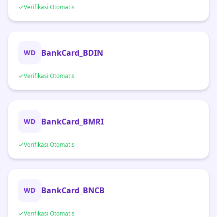
Verifikasi Otomatis
BankCard_BDIN
WD
Verifikasi Otomatis
BankCard_BMRI
WD
Verifikasi Otomatis
BankCard_BNCB
WD
Verifikasi Otomatis