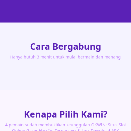
Cara
Bergabung
Hanya butuh 3 menit untuk mulai bermain dan menang
Kenapa
Pilih Kami?
4
pemain sudah membuktikan keunggulan OKWIN: Situs Slot
Online Gacor Hari Ini Terpercaya & Link Download APK