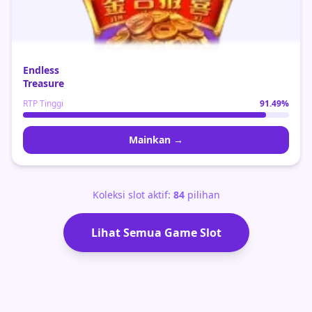
Endless
Treasure
RTP Tinggi
91.49%
Mainkan →
Koleksi slot aktif:
84
pilihan
Lihat Semua Game Slot