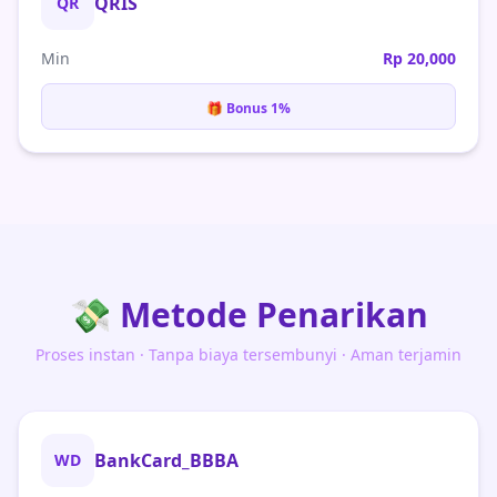
QRIS
QR
Min
Rp 20,000
🎁 Bonus 1%
💸 Metode
Penarikan
Proses instan · Tanpa biaya tersembunyi · Aman terjamin
BankCard_BBBA
WD