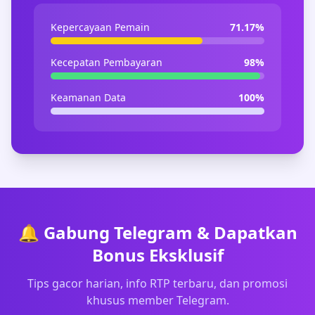
Kepercayaan Pemain
71.17%
Kecepatan Pembayaran
98%
Keamanan Data
100%
🔔 Gabung
Telegram
& Dapatkan
Bonus Eksklusif
Tips gacor harian, info RTP terbaru, dan promosi
khusus member Telegram.