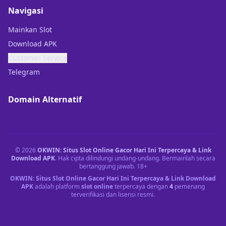
Navigasi
Mainkan Slot
Download APK
Customer Service
Telegram
Domain Alternatif
© 2026
OKWIN: Situs Slot Online Gacor Hari Ini Terpercaya & Link
Download APK
. Hak cipta dilindungi undang-undang. Bermainlah secara
bertanggung jawab. 18+
OKWIN: Situs Slot Online Gacor Hari Ini Terpercaya & Link Download
APK
adalah platform
slot online
terpercaya dengan
4
pemenang
terverifikasi dan lisensi resmi.