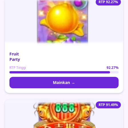
RTP 92.27%
Fruit
Party
RTP Tinggi
92.27%
Mainkan →
RTP 91.49%