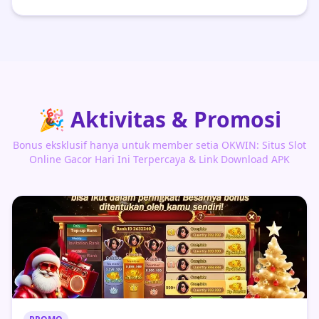
🎉 Aktivitas &
Promosi
Bonus eksklusif hanya untuk member setia OKWIN: Situs Slot
Online Gacor Hari Ini Terpercaya & Link Download APK