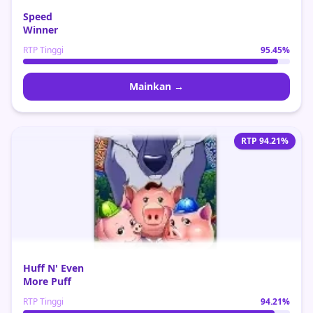
Speed
Winner
RTP Tinggi
95.45%
Mainkan →
RTP 94.21%
Huff N' Even
More Puff
RTP Tinggi
94.21%