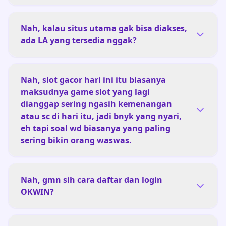
Nah, kalau situs utama gak bisa diakses,
ada LA yang tersedia nggak?
Nah, slot gacor hari ini itu biasanya
maksudnya game slot yang lagi
dianggap sering ngasih kemenangan
atau sc di hari itu, jadi bnyk yang nyari,
eh tapi soal wd biasanya yang paling
sering bikin orang waswas.
Nah, gmn sih cara daftar dan login
OKWIN?