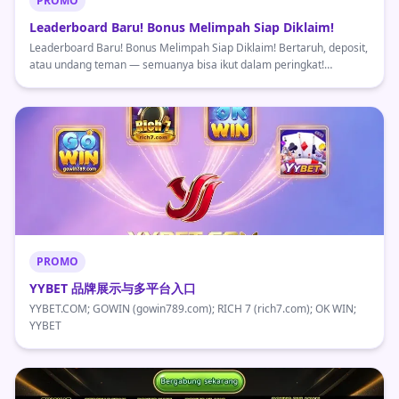
PROMO
Leaderboard Baru! Bonus Melimpah Siap Diklaim!
Leaderboard Baru! Bonus Melimpah Siap Diklaim! Bertaruh, deposit,
atau undang teman — semuanya bisa ikut dalam peringkat!
Besarnya bonus ditentukan oleh kamu sendiri! Daily Top-up Rank,
Weekly Invitation Rank, Monthly Betting Rank. Papan peringkat ini
diperbarui setiap bulan, dan hadiah bonus dapat diklaim dalam
waktu 7 hari. Jika ada pertanyaan, silakan hubungi layanan
pelanggan kami yang online 24/7 kapan saja.
PROMO
YYBET 品牌展示与多平台入口
YYBET.COM; GOWIN (gowin789.com); RICH 7 (rich7.com); OK WIN;
YYBET