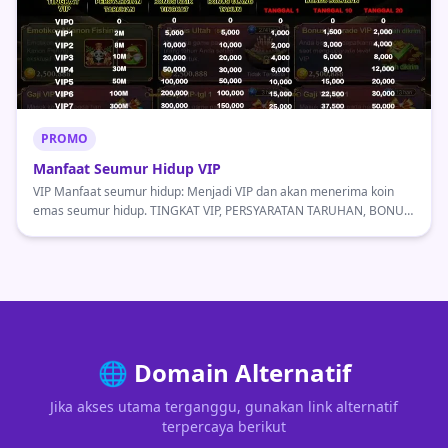
PROMO
Manfaat Seumur Hidup VIP
VIP Manfaat seumur hidup: Menjadi VIP dan akan menerima koin
emas seumur hidup. TINGKAT VIP, PERSYARATAN TARUHAN, BONUS
NAIK TINGKAT, BONUS ULANG TAHUN, BONUS BULANAN
(TANGGAL 1, TANGGAL 10, TANGGAL 20). VIP1-VIP10 details
included.
🌐 Domain
Alternatif
Jika akses utama terganggu, gunakan link alternatif
terpercaya berikut