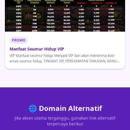
PROMO
Manfaat Seumur Hidup VIP
VIP Manfaat seumur hidup: Menjadi VIP dan akan menerima koin
emas seumur hidup. TINGKAT VIP, PERSYARATAN TARUHAN, BONUS
NAIK TINGKAT, BONUS ULANG TAHUN, BONUS BULANAN
(TANGGAL 1, TANGGAL 10, TANGGAL 20). VIP1-VIP10 details
included.
🌐 Domain
Alternatif
Jika akses utama terganggu, gunakan link alternatif
terpercaya berikut