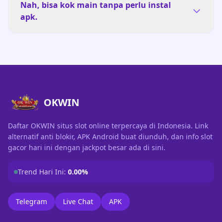
Nah, bisa kok main tanpa perlu instal
apk.
OKWIN
Daftar OKWIN situs slot online terpercaya di Indonesia. Link
alternatif anti blokir, APK Android buat diunduh, dan info slot
gacor hari ini dengan jackpot besar ada di sini.
Trend Hari Ini:
0.00%
Telegram
Live Chat
APK