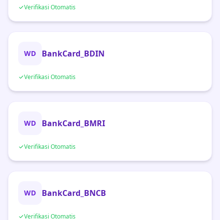
Verifikasi Otomatis
BankCard_BDIN
WD
Verifikasi Otomatis
BankCard_BMRI
WD
Verifikasi Otomatis
BankCard_BNCB
WD
Verifikasi Otomatis