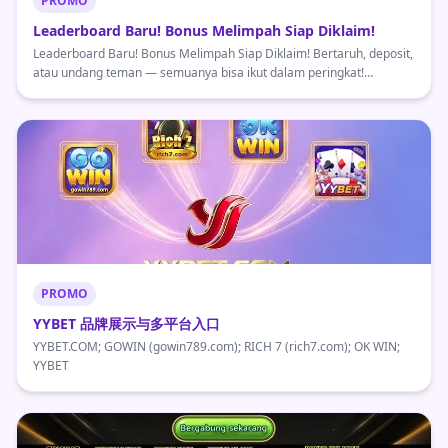
PROMO
Leaderboard Baru! Bonus Melimpah Siap Diklaim!
Leaderboard Baru! Bonus Melimpah Siap Diklaim! Bertaruh, deposit,
atau undang teman — semuanya bisa ikut dalam peringkat!
Besarnya bonus ditentukan oleh kamu sendiri! Daily Top-up Rank,
Weekly Invitation Rank, Monthly Betting Rank. Papan peringkat ini
diperbarui setiap bulan, dan hadiah bonus dapat diklaim dalam
waktu 7 hari. Jika ada pertanyaan, silakan hubungi layanan
pelanggan kami yang online 24/7 kapan saja.
PROMO
YYBET 品牌展示与多平台入口
YYBET.COM; GOWIN (gowin789.com); RICH 7 (rich7.com); OK WIN;
YYBET