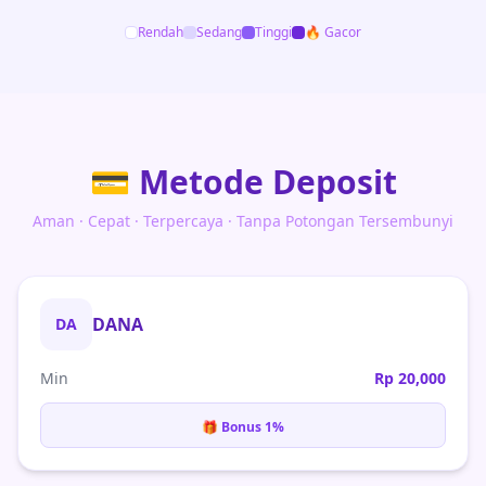
Rendah
Sedang
Tinggi
🔥 Gacor
💳 Metode
Deposit
Aman · Cepat · Terpercaya · Tanpa Potongan Tersembunyi
DANA
DA
Min
Rp 20,000
🎁 Bonus 1%