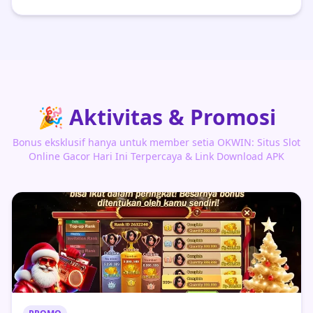
🎉 Aktivitas &
Promosi
Bonus eksklusif hanya untuk member setia OKWIN: Situs Slot
Online Gacor Hari Ini Terpercaya & Link Download APK