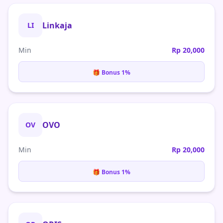
Linkaja
LI
Min
Rp 20,000
🎁 Bonus 1%
OVO
OV
Min
Rp 20,000
🎁 Bonus 1%