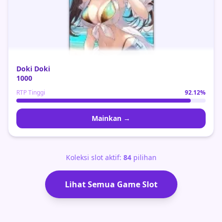
Doki Doki
1000
RTP Tinggi
92.12%
Mainkan →
Koleksi slot aktif:
84
pilihan
Lihat Semua Game Slot