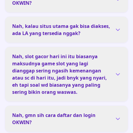
OKWIN?
Nah, kalau situs utama gak bisa diakses,
ada LA yang tersedia nggak?
Nah, slot gacor hari ini itu biasanya
maksudnya game slot yang lagi
dianggap sering ngasih kemenangan
atau sc di hari itu, jadi bnyk yang nyari,
eh tapi soal wd biasanya yang paling
sering bikin orang waswas.
Nah, gmn sih cara daftar dan login
OKWIN?