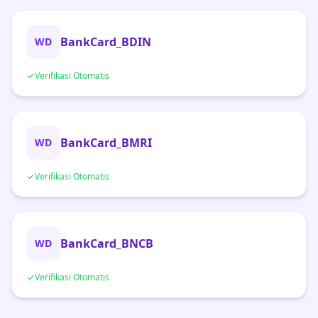
BankCard_BDIN
WD
Verifikasi Otomatis
BankCard_BMRI
WD
Verifikasi Otomatis
BankCard_BNCB
WD
Verifikasi Otomatis