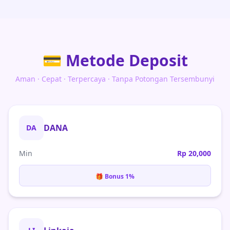
💳 Metode
Deposit
Aman · Cepat · Terpercaya · Tanpa Potongan Tersembunyi
DANA
DA
Min
Rp 20,000
🎁 Bonus 1%