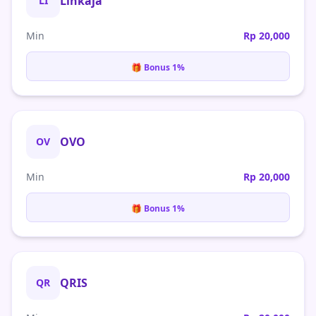
Linkaja
LI
Min
Rp 20,000
🎁 Bonus 1%
OVO
OV
Min
Rp 20,000
🎁 Bonus 1%
QRIS
QR