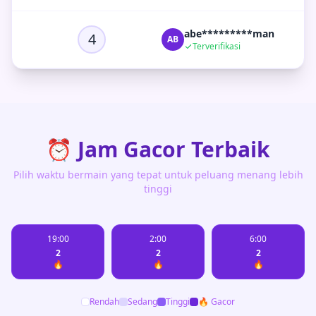
abe*********man
4
AB
Terverifikasi
⏰ Jam
Gacor
Terbaik
Pilih waktu bermain yang tepat untuk peluang menang lebih
tinggi
19:00
2:00
6:00
2
2
2
🔥
🔥
🔥
Rendah
Sedang
Tinggi
🔥 Gacor