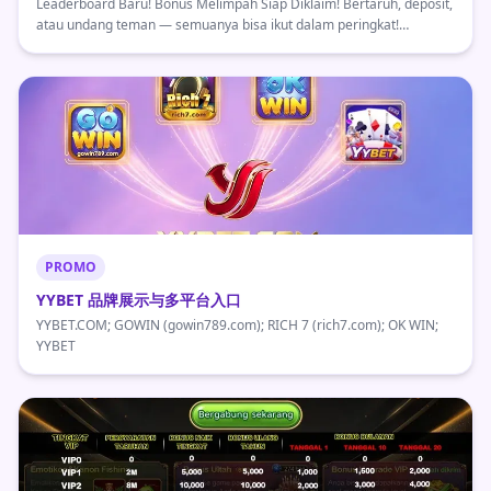
Leaderboard Baru! Bonus Melimpah Siap Diklaim! Bertaruh, deposit,
atau undang teman — semuanya bisa ikut dalam peringkat!
Besarnya bonus ditentukan oleh kamu sendiri! Daily Top-up Rank,
Weekly Invitation Rank, Monthly Betting Rank. Papan peringkat ini
diperbarui setiap bulan, dan hadiah bonus dapat diklaim dalam
waktu 7 hari. Jika ada pertanyaan, silakan hubungi layanan
pelanggan kami yang online 24/7 kapan saja.
PROMO
YYBET 品牌展示与多平台入口
YYBET.COM; GOWIN (gowin789.com); RICH 7 (rich7.com); OK WIN;
YYBET