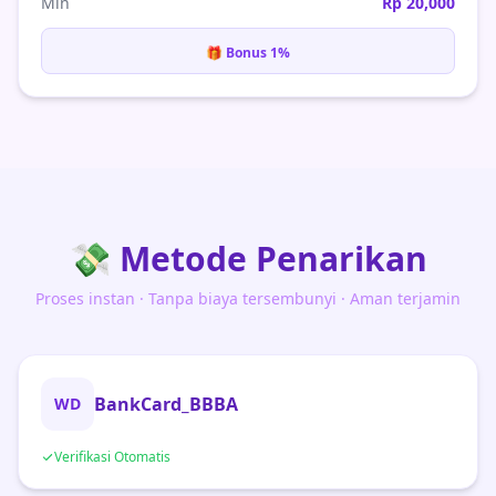
Min
Rp 20,000
🎁 Bonus 1%
💸 Metode
Penarikan
Proses instan · Tanpa biaya tersembunyi · Aman terjamin
BankCard_BBBA
WD
Verifikasi Otomatis