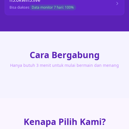
h5.okwin5.live
Bisa diakses
Data monitor 7 hari: 100%
Cara
Bergabung
Hanya butuh 3 menit untuk mulai bermain dan menang
Kenapa
Pilih Kami?