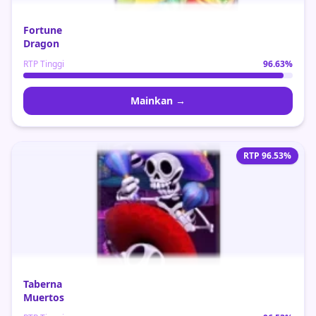
Fortune
Dragon
RTP Tinggi
96.63%
Mainkan →
RTP 96.53%
Taberna
Muertos