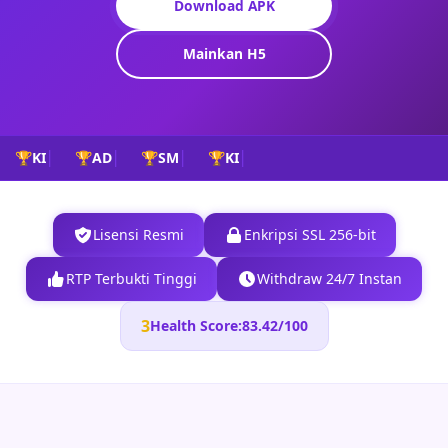
Download APK
Mainkan H5
🏆
KI
│
🏆
AD
│
🏆
SM
│
🏆
KI
│
Lisensi Resmi
Enkripsi SSL 256-bit
RTP Terbukti Tinggi
Withdraw 24/7 Instan
3
Health Score:
83.42/100