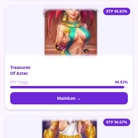
RTP 96.83%
Treasures
Of Aztec
RTP Tinggi
96.83%
Mainkan →
RTP 96.67%