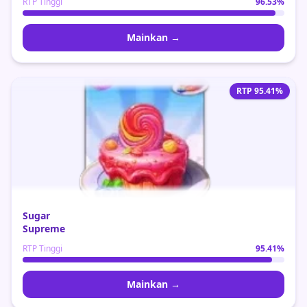
RTP Tinggi
96.53%
Mainkan →
RTP 95.41%
Sugar
Supreme
RTP Tinggi
95.41%
Mainkan →