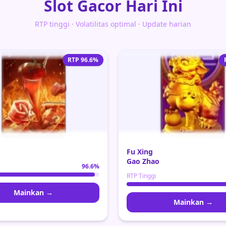
Slot
Gacor
Hari Ini
RTP tinggi · Volatilitas optimal · Update harian
RTP 96.6%
Fu Xing
Gao Zhao
96.6%
RTP Tinggi
Mainkan →
Mainkan →