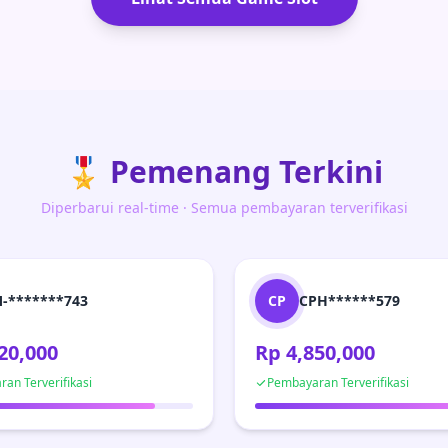
🎖 Pemenang
Terkini
Diperbarui real-time · Semua pembayaran terverifikasi
-*******743
CP
CPH******579
20,000
Rp 4,850,000
an Terverifikasi
Pembayaran Terverifikasi