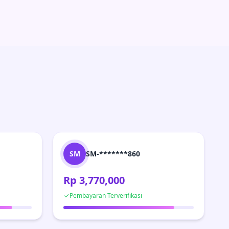
SM
SM-*******860
Rp 3,770,000
Pembayaran Terverifikasi