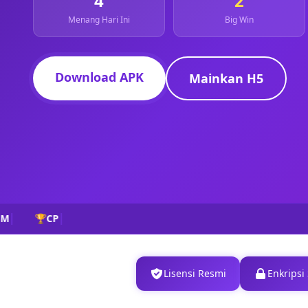
4
2
Menang Hari Ini
Big Win
Download APK
Mainkan H5
🏆
CP
│
Lisensi Resmi
Enkripsi