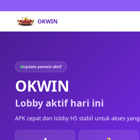
OKWIN
Update pemain aktif
OKWIN
Lobby aktif hari ini
APK cepat dan lobby H5 stabil untuk akses yang