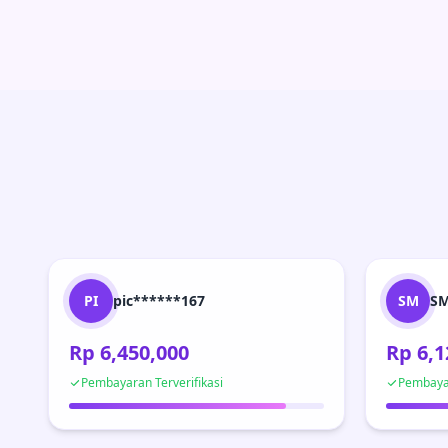
PI
pic******167
SM
SM
Rp 6,450,000
Rp 6,1
Pembayaran Terverifikasi
Pembayar