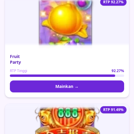
RTP 92.27%
Fruit
Party
RTP Tinggi
92.27%
Mainkan →
RTP 91.49%