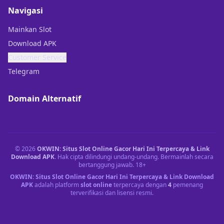
Navigasi
Mainkan Slot
Download APK
Customer Service
Telegram
Domain Alternatif
© 2026
OKWIN: Situs Slot Online Gacor Hari Ini Terpercaya & Link
Download APK
. Hak cipta dilindungi undang-undang. Bermainlah secara
bertanggung jawab. 18+
OKWIN: Situs Slot Online Gacor Hari Ini Terpercaya & Link Download
APK
adalah platform
slot online
terpercaya dengan
4
pemenang
terverifikasi dan lisensi resmi.