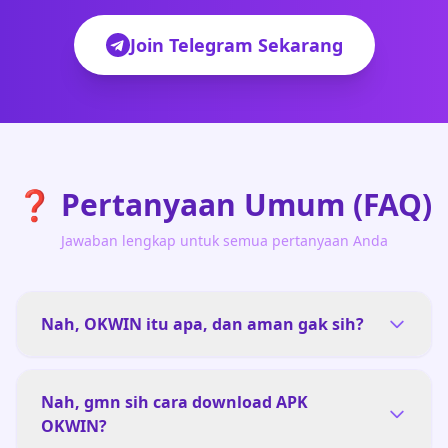
Join Telegram Sekarang
❓ Pertanyaan
Umum (FAQ)
Jawaban lengkap untuk semua pertanyaan Anda
Nah, OKWIN itu apa, dan aman gak sih?
Nah, gmn sih cara download APK
OKWIN?