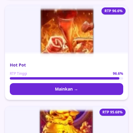
RTP 96.6%
Hot Pot
RTP Tinggi
96.6%
Mainkan →
RTP 95.68%