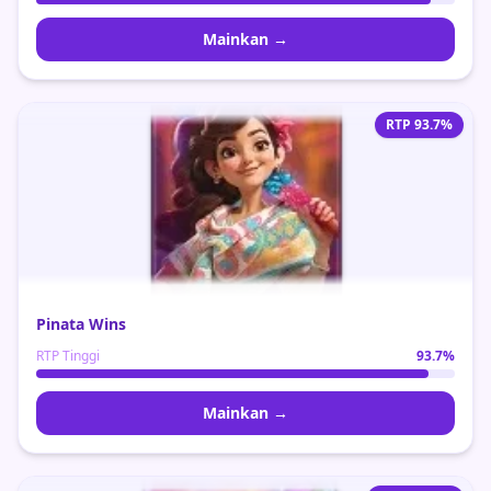
Mainkan →
RTP 93.7%
Pinata Wins
RTP Tinggi
93.7%
Mainkan →