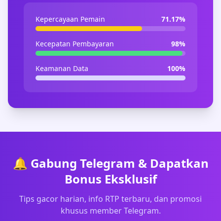
Kepercayaan Pemain
71.17%
Kecepatan Pembayaran
98%
Keamanan Data
100%
🔔 Gabung
Telegram
& Dapatkan
Bonus Eksklusif
Tips gacor harian, info RTP terbaru, dan promosi
khusus member Telegram.