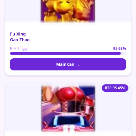
Fu Xing
Gao Zhao
RTP Tinggi
95.68%
Mainkan →
RTP 95.45%