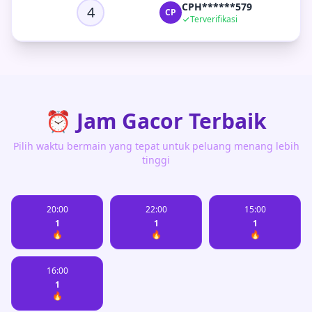
CPH******579
4
CP
Terverifikasi
⏰ Jam
Gacor
Terbaik
Pilih waktu bermain yang tepat untuk peluang menang lebih
tinggi
20:00
22:00
15:00
1
1
1
🔥
🔥
🔥
16:00
1
🔥