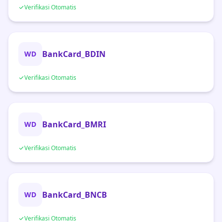
Verifikasi Otomatis
BankCard_BDIN
WD
Verifikasi Otomatis
BankCard_BMRI
WD
Verifikasi Otomatis
BankCard_BNCB
WD
Verifikasi Otomatis