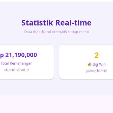
Statistik
Real-time
Data diperbarui otomatis setiap menit
2
p 21,190,000
Total Kemenangan
🎉 Big Win
Akumulasi hari ini
Jackpot hari ini