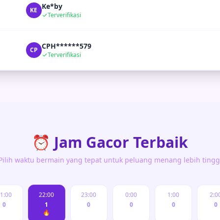
Ke*by
KE
Terverifikasi
CPH******579
CP
Terverifikasi
⏰ Jam
Gacor
Terbaik
Pilih waktu bermain yang tepat untuk peluang menang lebih tingg
1:00
22:00
23:00
0:00
1:00
2:0
0
1
0
0
0
0
🔥