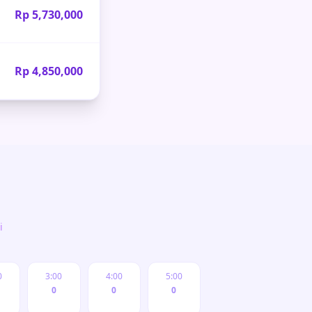
Rp 5,730,000
Rp 4,850,000
i
0
3:00
4:00
5:00
0
0
0