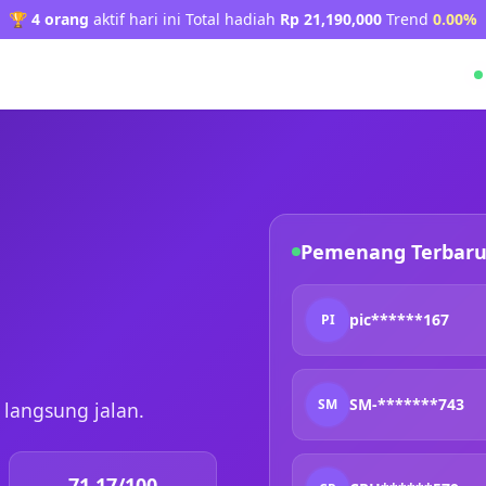
🏆
4 orang
aktif hari ini
Total hadiah
Rp 21,190,000
Trend
0.00%
Pemenang Terbar
pic******167
PI
SM-*******743
SM
 langsung jalan.
71.17/100