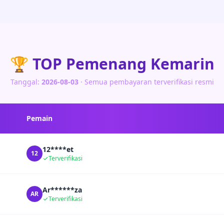
🏆 TOP Pemenang
Kemarin
Tanggal:
2026-08-03
· Semua pembayaran terverifikasi resmi
Pemain
12****et
12
Terverifikasi
Ar******za
AR
Terverifikasi