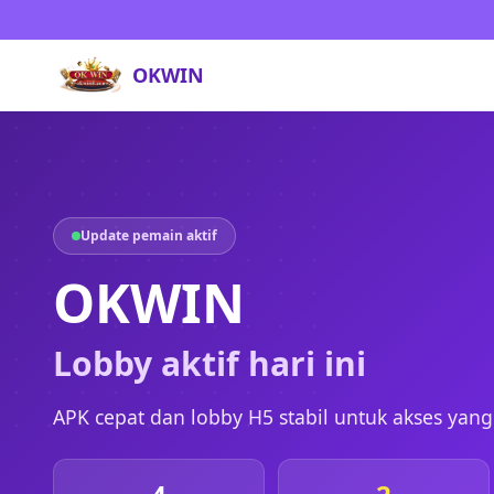
OKWIN
Update pemain aktif
OKWIN
Lobby aktif hari ini
APK cepat dan lobby H5 stabil untuk akses yang