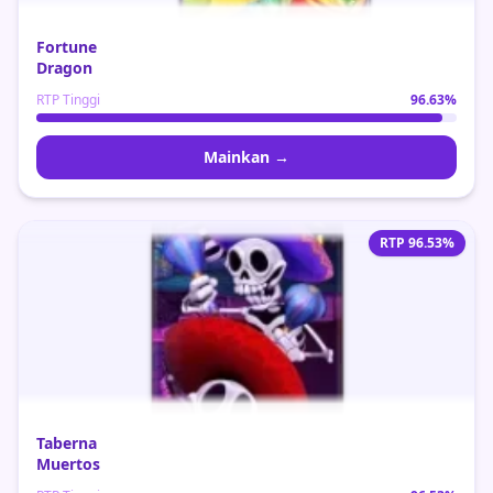
Fortune
Dragon
RTP Tinggi
96.63%
Mainkan →
RTP 96.53%
Taberna
Muertos