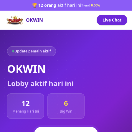
🏆
12 orang
aktif hari ini
Trend
0.00%
OKWIN
Live Chat
Update pemain aktif
OKWIN
Lobby aktif hari ini
12
6
Menang Hari Ini
Big Win