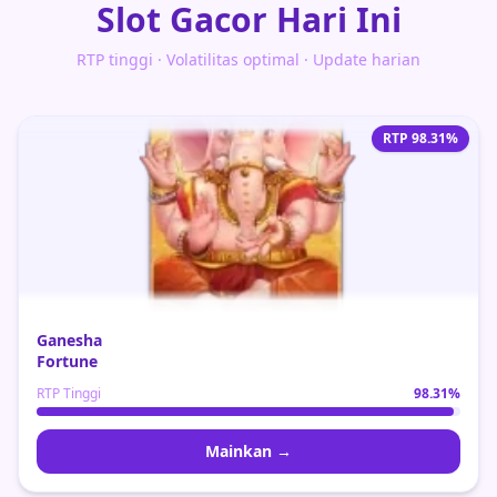
Slot
Gacor
Hari Ini
RTP tinggi · Volatilitas optimal · Update harian
RTP 98.31%
Ganesha
Fortune
RTP Tinggi
98.31%
Mainkan →