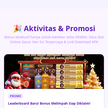
🎉 Aktivitas &
Promosi
Bonus eksklusif hanya untuk member setia OKWIN: Situs Slot
Online Gacor Hari Ini Terpercaya & Link Download APK
PROMO
Leaderboard Baru! Bonus Melimpah Siap Diklaim!