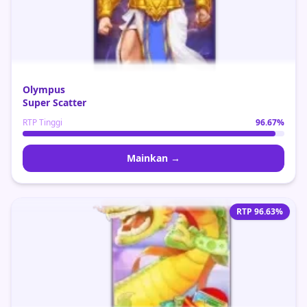
Olympus
Super Scatter
RTP Tinggi
96.67%
Mainkan →
RTP 96.63%