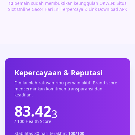
12
pemain sudah membuktikan keunggulan OKWIN: Situs
Slot Online Gacor Hari Ini Terpercaya & Link Download APK
Kepercayaan &
Reputasi
Dinilai oleh ratusan ribu pemain aktif. Brand score
mencerminkan komitmen transparansi dan
keadilan.
83.42
3
/ 100 Health Score
Stabilitas 30 hari terakhir:
100/100