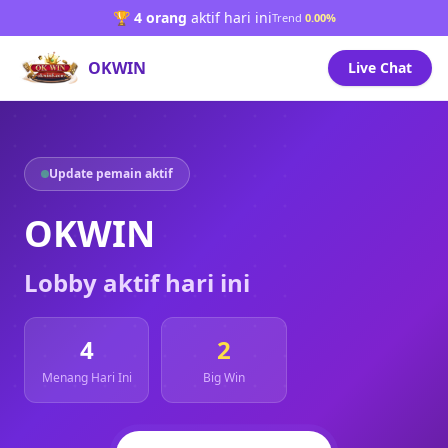
🏆
4 orang
aktif hari ini
Trend
0.00%
OKWIN
Live Chat
Update pemain aktif
OKWIN
Lobby aktif hari ini
4
2
Menang Hari Ini
Big Win