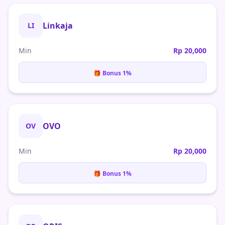
Linkaja
LI
Min
Rp 20,000
🎁 Bonus 1%
OVO
OV
Min
Rp 20,000
🎁 Bonus 1%