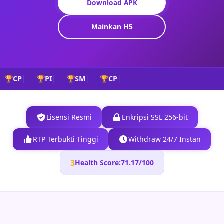
Download APK
Mainkan H5
🏆
CP
│
🏆
PI
│
🏆
SM
│
🏆
CP
│
Lisensi Resmi
Enkripsi SSL 256-bit
RTP Terbukti Tinggi
Withdraw 24/7 Instan
3
Health Score:
71.17/100