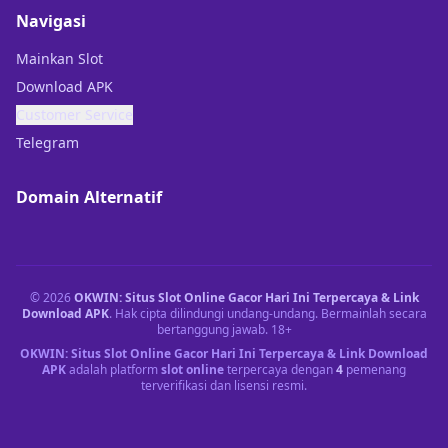
Navigasi
Mainkan Slot
Download APK
Customer Service
Telegram
Domain Alternatif
© 2026
OKWIN: Situs Slot Online Gacor Hari Ini Terpercaya & Link
Download APK
. Hak cipta dilindungi undang-undang. Bermainlah secara
bertanggung jawab. 18+
OKWIN: Situs Slot Online Gacor Hari Ini Terpercaya & Link Download
APK
adalah platform
slot online
terpercaya dengan
4
pemenang
terverifikasi dan lisensi resmi.