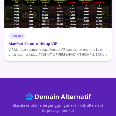
PROMO
Manfaat Seumur Hidup VIP
VIP Manfaat seumur hidup: Menjadi VIP dan akan menerima koin
emas seumur hidup. TINGKAT VIP, PERSYARATAN TARUHAN, BONUS
NAIK TINGKAT, BONUS ULANG TAHUN, BONUS BULANAN
(TANGGAL 1, TANGGAL 10, TANGGAL 20). VIP1-VIP10 details
included.
🌐 Domain
Alternatif
Jika akses utama terganggu, gunakan link alternatif
terpercaya berikut