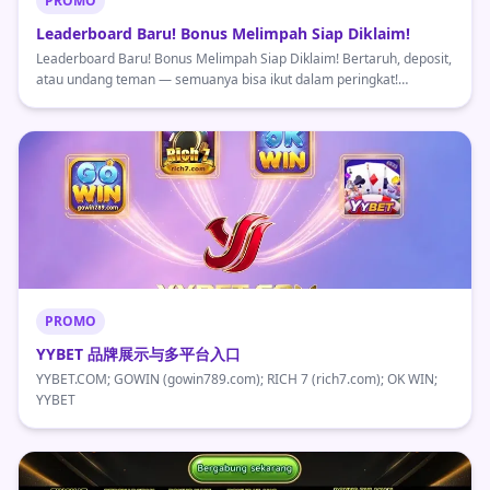
PROMO
Leaderboard Baru! Bonus Melimpah Siap Diklaim!
Leaderboard Baru! Bonus Melimpah Siap Diklaim! Bertaruh, deposit,
atau undang teman — semuanya bisa ikut dalam peringkat!
Besarnya bonus ditentukan oleh kamu sendiri! Daily Top-up Rank,
Weekly Invitation Rank, Monthly Betting Rank. Papan peringkat ini
diperbarui setiap bulan, dan hadiah bonus dapat diklaim dalam
waktu 7 hari. Jika ada pertanyaan, silakan hubungi layanan
pelanggan kami yang online 24/7 kapan saja.
PROMO
YYBET 品牌展示与多平台入口
YYBET.COM; GOWIN (gowin789.com); RICH 7 (rich7.com); OK WIN;
YYBET