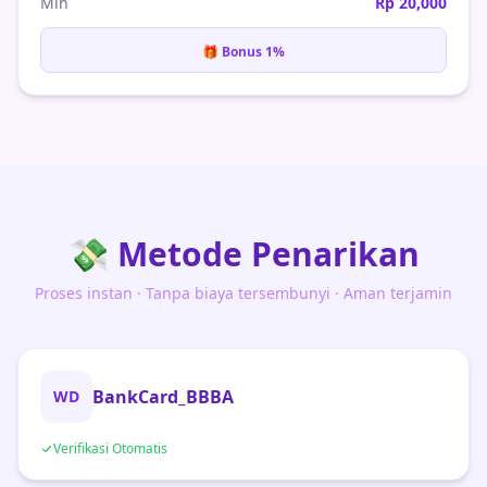
Min
Rp 20,000
🎁 Bonus 1%
💸 Metode
Penarikan
Proses instan · Tanpa biaya tersembunyi · Aman terjamin
BankCard_BBBA
WD
Verifikasi Otomatis