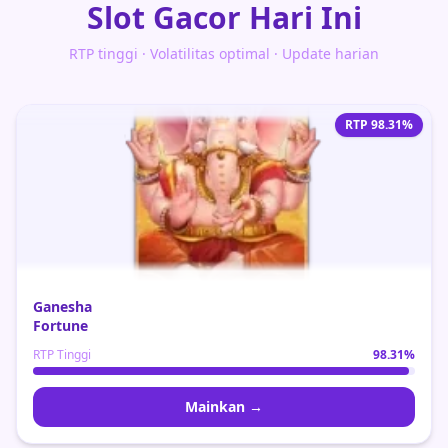
Slot
Gacor
Hari Ini
RTP tinggi · Volatilitas optimal · Update harian
RTP 98.31%
Ganesha
Fortune
RTP Tinggi
98.31%
Mainkan →