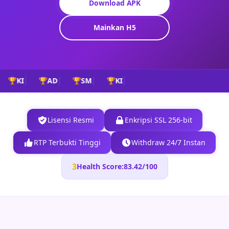
Download APK
Mainkan H5
🏆
KI
│
🏆
AD
│
🏆
SM
│
🏆
KI
│
Lisensi Resmi
Enkripsi SSL 256-bit
RTP Terbukti Tinggi
Withdraw 24/7 Instan
3
Health Score:
83.42/100