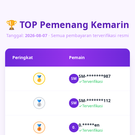
🏆 TOP Pemenang
Kemarin
Tanggal:
2026-08-07
· Semua pembayaran terverifikasi resmi
Peringkat
Pemain
SM-*******987
🥇
SM
Terverifikasi
SM-*******112
🥈
SM
Terverifikasi
0.*****en
🥉
0.
Terverifikasi