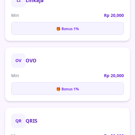
Linkaja
LI
Min
Rp 20,000
🎁 Bonus 1%
OVO
OV
Min
Rp 20,000
🎁 Bonus 1%
QRIS
QR