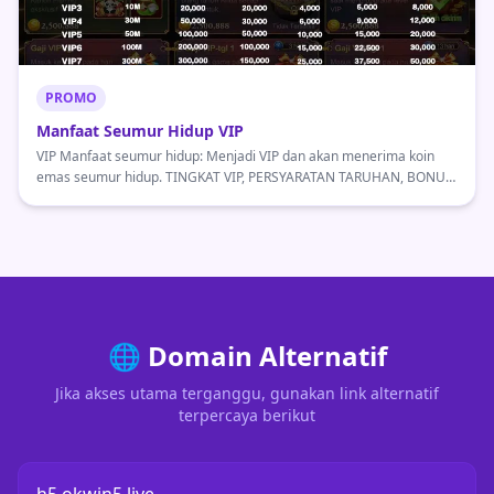
PROMO
Manfaat Seumur Hidup VIP
VIP Manfaat seumur hidup: Menjadi VIP dan akan menerima koin
emas seumur hidup. TINGKAT VIP, PERSYARATAN TARUHAN, BONUS
NAIK TINGKAT, BONUS ULANG TAHUN, BONUS BULANAN
(TANGGAL 1, TANGGAL 10, TANGGAL 20). VIP1-VIP10 details
included.
🌐 Domain
Alternatif
Jika akses utama terganggu, gunakan link alternatif
terpercaya berikut