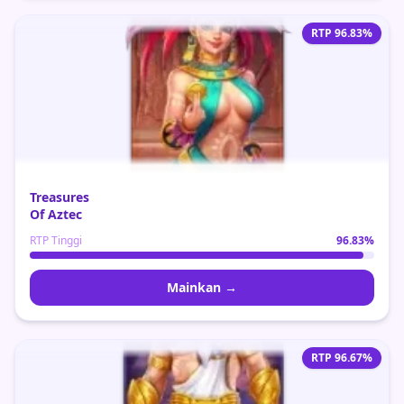
RTP 96.83%
Treasures
Of Aztec
RTP Tinggi
96.83%
Mainkan →
RTP 96.67%