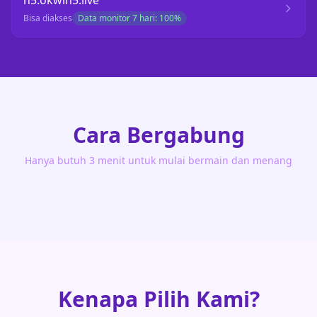
h5.okwin5.live
Bisa diakses
Data monitor 7 hari: 100%
Cara
Bergabung
Hanya butuh 3 menit untuk mulai bermain dan menang
Kenapa
Pilih Kami?