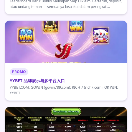
Leaderboard Baru! Bonus Melimpah Siap Diklaim! Bertaruh, deposit,
atau undang teman — semuanya bisa ikut dalam peringkat!
Besarnya bonus ditentukan oleh kamu sendiri! Daily Top-up Rank,
Weekly Invitation Rank, Monthly Betting Rank. Papan peringkat ini
diperbarui setiap bulan, dan hadiah bonus dapat diklaim dalam
waktu 7 hari. Jika ada pertanyaan, silakan hubungi layanan
pelanggan kami yang online 24/7 kapan saja.
PROMO
YYBET 品牌展示与多平台入口
YYBET.COM; GOWIN (gowin789.com); RICH 7 (rich7.com); OK WIN;
YYBET