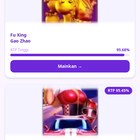
Fu Xing
Gao Zhao
RTP Tinggi
95.68%
Mainkan →
RTP 95.45%