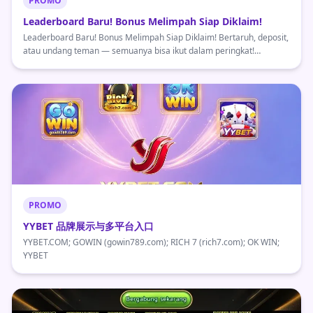
PROMO
Leaderboard Baru! Bonus Melimpah Siap Diklaim!
Leaderboard Baru! Bonus Melimpah Siap Diklaim! Bertaruh, deposit,
atau undang teman — semuanya bisa ikut dalam peringkat!
Besarnya bonus ditentukan oleh kamu sendiri! Daily Top-up Rank,
Weekly Invitation Rank, Monthly Betting Rank. Papan peringkat ini
diperbarui setiap bulan, dan hadiah bonus dapat diklaim dalam
waktu 7 hari. Jika ada pertanyaan, silakan hubungi layanan
pelanggan kami yang online 24/7 kapan saja.
PROMO
YYBET 品牌展示与多平台入口
YYBET.COM; GOWIN (gowin789.com); RICH 7 (rich7.com); OK WIN;
YYBET