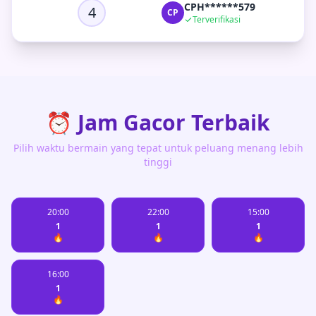
CPH******579
4
CP
Terverifikasi
⏰ Jam
Gacor
Terbaik
Pilih waktu bermain yang tepat untuk peluang menang lebih
tinggi
20:00
22:00
15:00
1
1
1
🔥
🔥
🔥
16:00
1
🔥