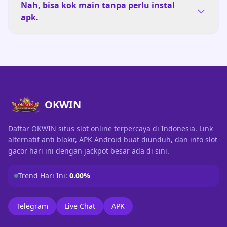
Nah, bisa kok main tanpa perlu instal
apk.
OKWIN
Daftar OKWIN situs slot online terpercaya di Indonesia. Link
alternatif anti blokir, APK Android buat diunduh, dan info slot
gacor hari ini dengan jackpot besar ada di sini.
Trend Hari Ini:
0.00%
Telegram
Live Chat
APK