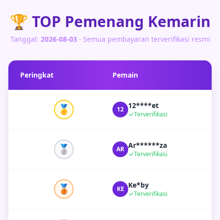
🏆 TOP Pemenang
Kemarin
Tanggal:
2026-08-03
· Semua pembayaran terverifikasi resmi
Peringkat
Pemain
12****et
🥇
12
Terverifikasi
Ar******za
🥈
AR
Terverifikasi
Ke*by
🥉
KE
Terverifikasi