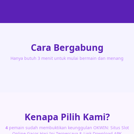
Cara
Bergabung
Hanya butuh 3 menit untuk mulai bermain dan menang
Kenapa
Pilih Kami?
4
pemain sudah membuktikan keunggulan OKWIN: Situs Slot
Online Gacor Hari Ini Terpercaya & Link Download APK