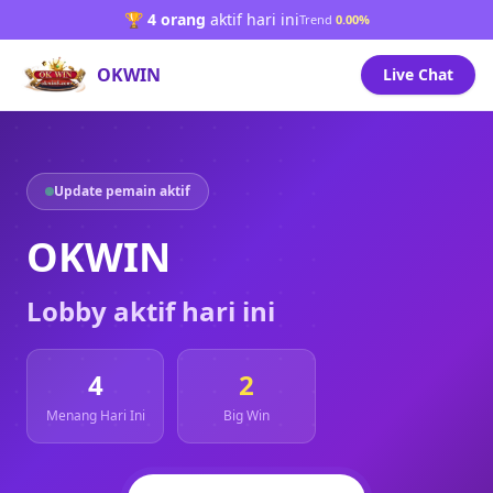
🏆
4 orang
aktif hari ini
Trend
0.00%
OKWIN
Live Chat
Update pemain aktif
OKWIN
Lobby aktif hari ini
4
2
Menang Hari Ini
Big Win