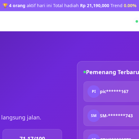
🏆
4 orang
aktif hari ini
Total hadiah
Rp 21,190,000
Trend
0.00%
Pemenang Terbar
pic******167
PI
SM-*******743
SM
 langsung jalan.
71.17/100