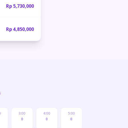
Rp 5,730,000
Rp 4,850,000
i
0
3:00
4:00
5:00
0
0
0