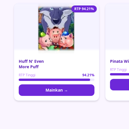
RTP 94.21%
Huff N' Even
Pinata W
More Puff
RTP Tinggi
RTP Tinggi
94.21%
Mainkan →