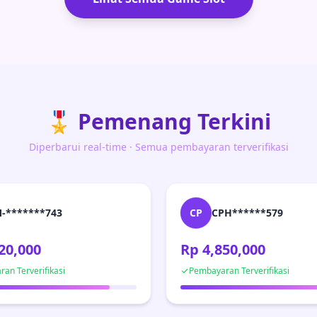
🎖 Pemenang
Terkini
Diperbarui real-time · Semua pembayaran terverifikasi
-*******743
CP
CPH******579
20,000
Rp 4,850,000
an Terverifikasi
Pembayaran Terverifikasi