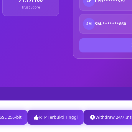
CPH******579
CP
Trust Score
SM-*******860
SM
 SSL 256-bit
RTP Terbukti Tinggi
Withdraw 24/7 Ins