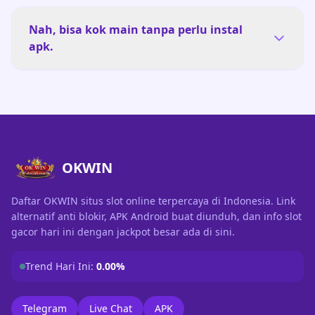
Nah, bisa kok main tanpa perlu instal
apk.
OKWIN
Daftar OKWIN situs slot online terpercaya di Indonesia. Link
alternatif anti blokir, APK Android buat diunduh, dan info slot
gacor hari ini dengan jackpot besar ada di sini.
Trend Hari Ini:
0.00%
Telegram
Live Chat
APK