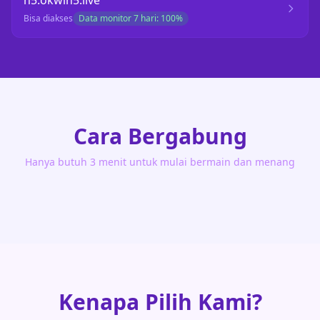
h5.okwin5.live
Bisa diakses
Data monitor 7 hari: 100%
Cara
Bergabung
Hanya butuh 3 menit untuk mulai bermain dan menang
Kenapa
Pilih Kami?