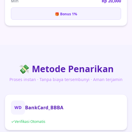
Min
Rp 20,000
🎁 Bonus 1%
💸 Metode
Penarikan
Proses instan · Tanpa biaya tersembunyi · Aman terjamin
BankCard_BBBA
WD
Verifikasi Otomatis