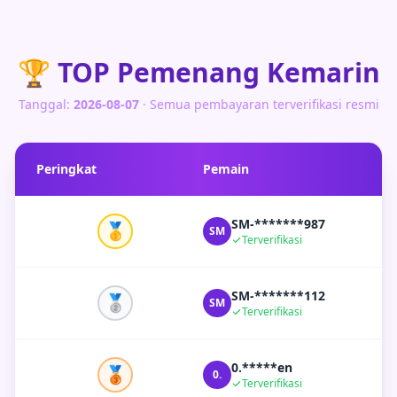
🏆 TOP Pemenang
Kemarin
Tanggal:
2026-08-07
· Semua pembayaran terverifikasi resmi
Peringkat
Pemain
SM-*******987
🥇
SM
Terverifikasi
SM-*******112
🥈
SM
Terverifikasi
0.*****en
🥉
0.
Terverifikasi