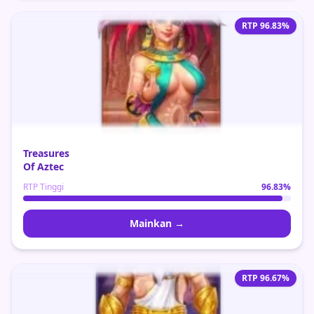
RTP 96.83%
Treasures
Of Aztec
RTP Tinggi
96.83%
Mainkan →
RTP 96.67%