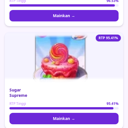
RTP Tinggi
96.53%
Mainkan →
RTP 95.41%
Sugar
Supreme
RTP Tinggi
95.41%
Mainkan →