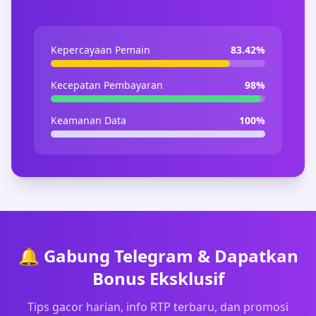
Kepercayaan Pemain
83.42%
Kecepatan Pembayaran
98%
Keamanan Data
100%
🔔 Gabung
Telegram
& Dapatkan
Bonus Eksklusif
Tips gacor harian, info RTP terbaru, dan promosi