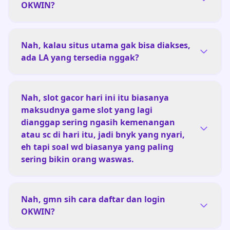
OKWIN?
Nah, kalau situs utama gak bisa diakses,
ada LA yang tersedia nggak?
Nah, slot gacor hari ini itu biasanya
maksudnya game slot yang lagi
dianggap sering ngasih kemenangan
atau sc di hari itu, jadi bnyk yang nyari,
eh tapi soal wd biasanya yang paling
sering bikin orang waswas.
Nah, gmn sih cara daftar dan login
OKWIN?