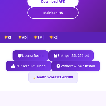
Download APK
Mainkan H5
🏆
KI
│
🏆
AD
│
🏆
SM
│
🏆
KI
│
Lisensi Resmi
Enkripsi SSL 256-bit
RTP Terbukti Tinggi
Withdraw 24/7 Instan
3
Health Score:
83.42/100