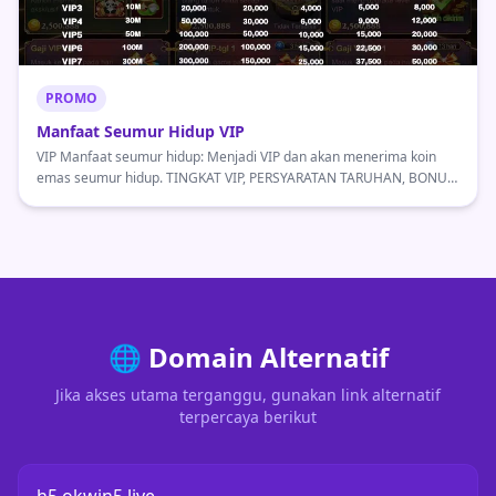
PROMO
Manfaat Seumur Hidup VIP
VIP Manfaat seumur hidup: Menjadi VIP dan akan menerima koin
emas seumur hidup. TINGKAT VIP, PERSYARATAN TARUHAN, BONUS
NAIK TINGKAT, BONUS ULANG TAHUN, BONUS BULANAN
(TANGGAL 1, TANGGAL 10, TANGGAL 20). VIP1-VIP10 details
included.
🌐 Domain
Alternatif
Jika akses utama terganggu, gunakan link alternatif
terpercaya berikut