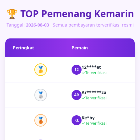
🏆 TOP Pemenang
Kemarin
Tanggal:
2026-08-03
· Semua pembayaran terverifikasi resmi
Peringkat
Pemain
12****et
🥇
12
Terverifikasi
Ar******za
🥈
AR
Terverifikasi
Ke*by
🥉
KE
Terverifikasi