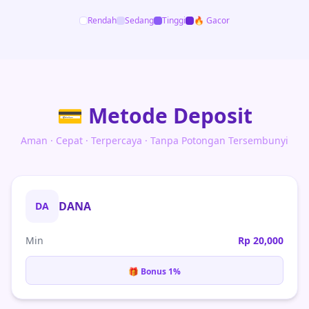
Rendah
Sedang
Tinggi
🔥 Gacor
💳 Metode
Deposit
Aman · Cepat · Terpercaya · Tanpa Potongan Tersembunyi
DANA
DA
Min
Rp 20,000
🎁 Bonus 1%