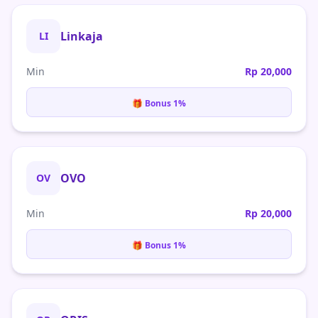
Linkaja
LI
Min
Rp 20,000
🎁 Bonus 1%
OVO
OV
Min
Rp 20,000
🎁 Bonus 1%