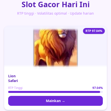
Slot
Gacor
Hari Ini
RTP tinggi · Volatilitas optimal · Update harian
RTP 97.04%
Lion
Safari
RTP Tinggi
97.04%
Mainkan →