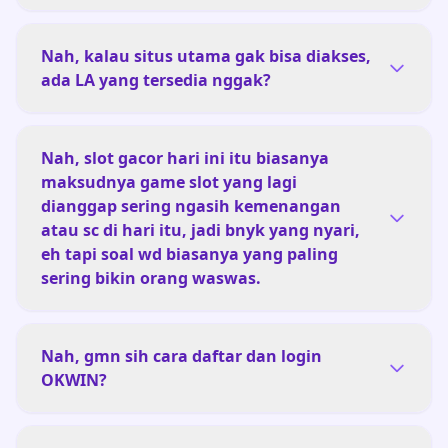
Nah, kalau situs utama gak bisa diakses,
ada LA yang tersedia nggak?
Nah, slot gacor hari ini itu biasanya
maksudnya game slot yang lagi
dianggap sering ngasih kemenangan
atau sc di hari itu, jadi bnyk yang nyari,
eh tapi soal wd biasanya yang paling
sering bikin orang waswas.
Nah, gmn sih cara daftar dan login
OKWIN?