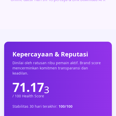
Kepercayaan &
Reputasi
Dinilai oleh ratusan ribu pemain aktif. Brand score
mencerminkan komitmen transparansi dan
keadilan.
71.17
3
/ 100 Health Score
Stabilitas 30 hari terakhir:
100/100