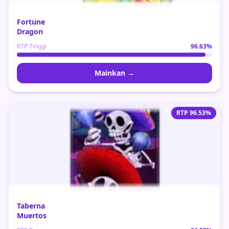
Fortune
Dragon
RTP Tinggi
96.63%
Mainkan →
RTP 96.53%
Taberna
Muertos