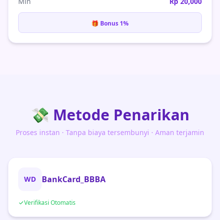
Min
Rp 20,000
🎁 Bonus 1%
💸 Metode
Penarikan
Proses instan · Tanpa biaya tersembunyi · Aman terjamin
BankCard_BBBA
WD
Verifikasi Otomatis