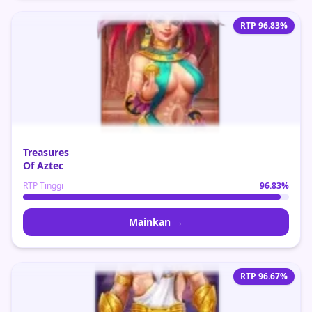
RTP 96.83%
Treasures
Of Aztec
RTP Tinggi
96.83%
Mainkan →
RTP 96.67%