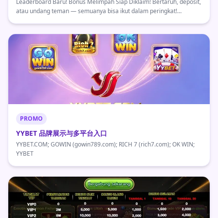
Leaderboard Baru! Bonus Melimpah Siap Diklaim! Bertaruh, deposit,
atau undang teman — semuanya bisa ikut dalam peringkat!
Besarnya bonus ditentukan oleh kamu sendiri! Daily Top-up Rank,
Weekly Invitation Rank, Monthly Betting Rank. Papan peringkat ini
diperbarui setiap bulan, dan hadiah bonus dapat diklaim dalam
waktu 7 hari. Jika ada pertanyaan, silakan hubungi layanan
pelanggan kami yang online 24/7 kapan saja.
PROMO
YYBET 品牌展示与多平台入口
YYBET.COM; GOWIN (gowin789.com); RICH 7 (rich7.com); OK WIN;
YYBET