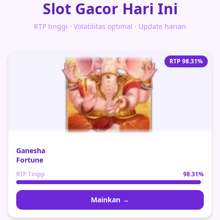
Slot
Gacor
Hari Ini
RTP tinggi · Volatilitas optimal · Update harian
RTP 98.31%
Ganesha
Fortune
RTP Tinggi
98.31%
Mainkan →