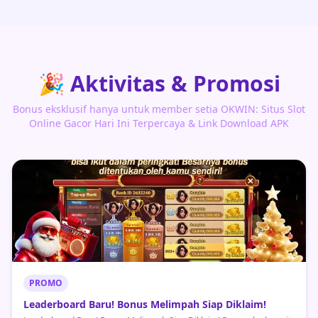
🎉 Aktivitas &
Promosi
Bonus eksklusif hanya untuk member setia OKWIN: Situs Slot
Online Gacor Hari Ini Terpercaya & Link Download APK
PROMO
Leaderboard Baru! Bonus Melimpah Siap Diklaim!