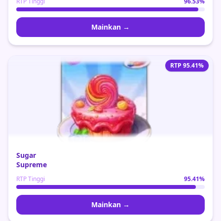
RTP Tinggi
96.53%
Mainkan →
RTP 95.41%
Sugar
Supreme
RTP Tinggi
95.41%
Mainkan →