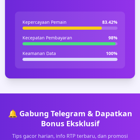
Kepercayaan Pemain
83.42%
Kecepatan Pembayaran
98%
Keamanan Data
100%
🔔 Gabung
Telegram
& Dapatkan
Bonus Eksklusif
Tips gacor harian, info RTP terbaru, dan promosi