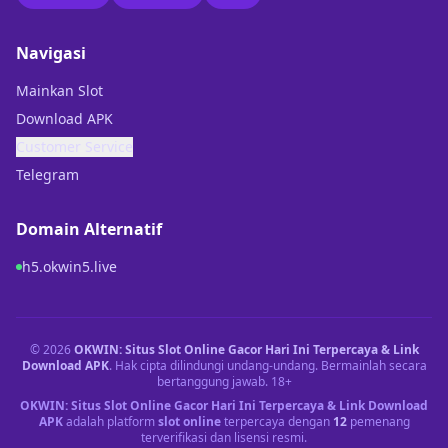
Navigasi
Mainkan Slot
Download APK
Customer Service
Telegram
Domain Alternatif
h5.okwin5.live
© 2026
OKWIN: Situs Slot Online Gacor Hari Ini Terpercaya & Link
Download APK
. Hak cipta dilindungi undang-undang. Bermainlah secara
bertanggung jawab. 18+
OKWIN: Situs Slot Online Gacor Hari Ini Terpercaya & Link Download
APK
adalah platform
slot online
terpercaya dengan
12
pemenang
terverifikasi dan lisensi resmi.