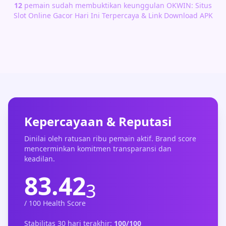
12
pemain sudah membuktikan keunggulan OKWIN: Situs
Slot Online Gacor Hari Ini Terpercaya & Link Download APK
Kepercayaan &
Reputasi
Dinilai oleh ratusan ribu pemain aktif. Brand score
mencerminkan komitmen transparansi dan
keadilan.
83.42
3
/ 100 Health Score
Stabilitas 30 hari terakhir:
100/100