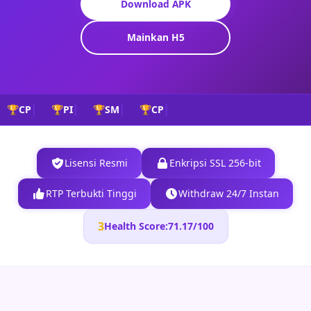
Download APK
Mainkan H5
🏆
CP
│
🏆
PI
│
🏆
SM
│
🏆
CP
│
Lisensi Resmi
Enkripsi SSL 256-bit
RTP Terbukti Tinggi
Withdraw 24/7 Instan
3
Health Score:
71.17/100