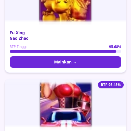
Fu Xing
Gao Zhao
RTP Tinggi
95.68%
Mainkan →
RTP 95.45%