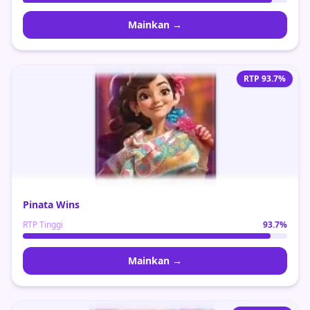
Mainkan →
RTP 93.7%
Pinata Wins
RTP Tinggi
93.7%
Mainkan →