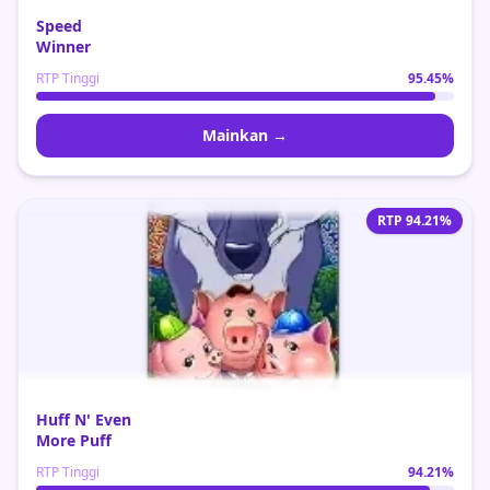
Speed
Winner
RTP Tinggi
95.45%
Mainkan →
RTP 94.21%
Huff N' Even
More Puff
RTP Tinggi
94.21%