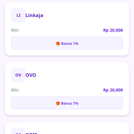
Linkaja
LI
Min
Rp 20,000
🎁 Bonus 1%
OVO
OV
Min
Rp 20,000
🎁 Bonus 1%