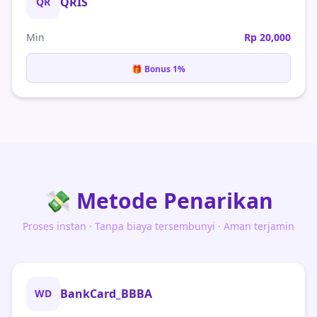
QRIS
QR
Min
Rp 20,000
🎁 Bonus 1%
💸 Metode
Penarikan
Proses instan · Tanpa biaya tersembunyi · Aman terjamin
BankCard_BBBA
WD