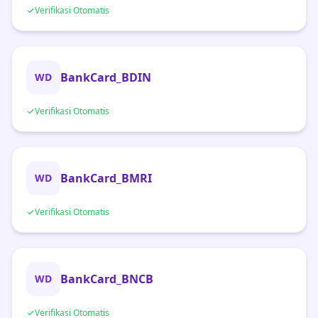
Verifikasi Otomatis
BankCard_BDIN
WD
Verifikasi Otomatis
BankCard_BMRI
WD
Verifikasi Otomatis
BankCard_BNCB
WD
Verifikasi Otomatis