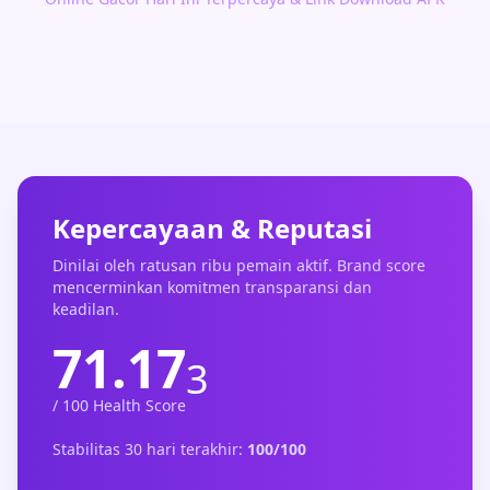
Kepercayaan &
Reputasi
Dinilai oleh ratusan ribu pemain aktif. Brand score
mencerminkan komitmen transparansi dan
keadilan.
71.17
3
/ 100 Health Score
Stabilitas 30 hari terakhir:
100/100