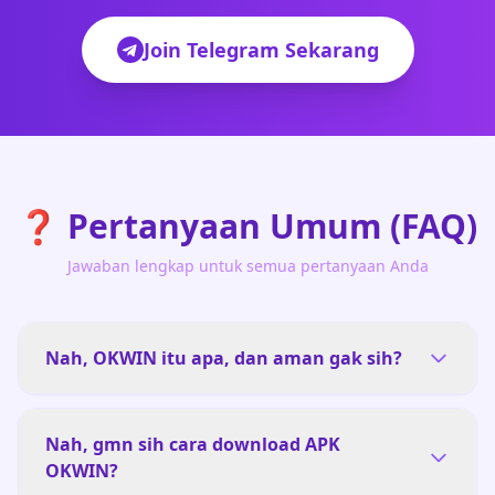
Join Telegram Sekarang
❓ Pertanyaan
Umum (FAQ)
Jawaban lengkap untuk semua pertanyaan Anda
Nah, OKWIN itu apa, dan aman gak sih?
Nah, gmn sih cara download APK
OKWIN?