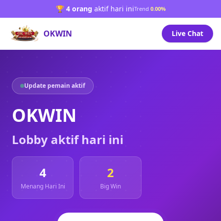
🏆
4 orang
aktif hari ini
Trend
0.00%
OKWIN
Live Chat
Update pemain aktif
OKWIN
Lobby aktif hari ini
4
2
Menang Hari Ini
Big Win