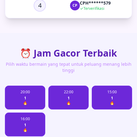
CPH******579
4
CP
Terverifikasi
⏰ Jam
Gacor
Terbaik
Pilih waktu bermain yang tepat untuk peluang menang lebih
tinggi
20:00
22:00
15:00
1
1
1
🔥
🔥
🔥
16:00
1
🔥