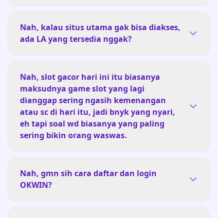
Nah, kalau situs utama gak bisa diakses,
ada LA yang tersedia nggak?
Nah, slot gacor hari ini itu biasanya
maksudnya game slot yang lagi
dianggap sering ngasih kemenangan
atau sc di hari itu, jadi bnyk yang nyari,
eh tapi soal wd biasanya yang paling
sering bikin orang waswas.
Nah, gmn sih cara daftar dan login
OKWIN?