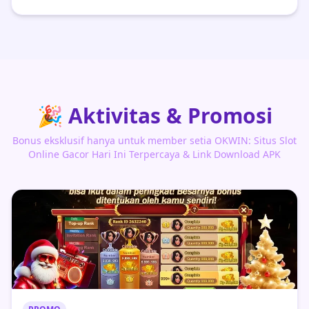
🎉 Aktivitas &
Promosi
Bonus eksklusif hanya untuk member setia OKWIN: Situs Slot
Online Gacor Hari Ini Terpercaya & Link Download APK