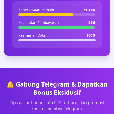
Kepercayaan Pemain
71.17%
Kecepatan Pembayaran
98%
Keamanan Data
100%
🔔 Gabung
Telegram
& Dapatkan
Bonus Eksklusif
Tips gacor harian, info RTP terbaru, dan promosi
khusus member Telegram.