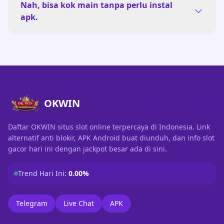
Nah, bisa kok main tanpa perlu instal
apk.
OKWIN
Daftar OKWIN situs slot online terpercaya di Indonesia. Link
alternatif anti blokir, APK Android buat diunduh, dan info slot
gacor hari ini dengan jackpot besar ada di sini.
Trend Hari Ini:
0.00%
Telegram
Live Chat
APK