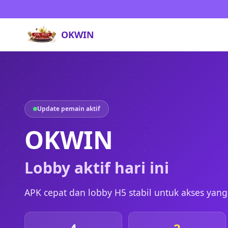
OKWIN
Update pemain aktif
OKWIN
Lobby aktif hari ini
APK cepat dan lobby H5 stabil untuk akses yang