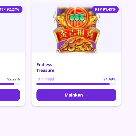
RTP 92.27%
RTP 91.49%
Endless
Treasure
92.27%
RTP Tinggi
91.49%
Mainkan →