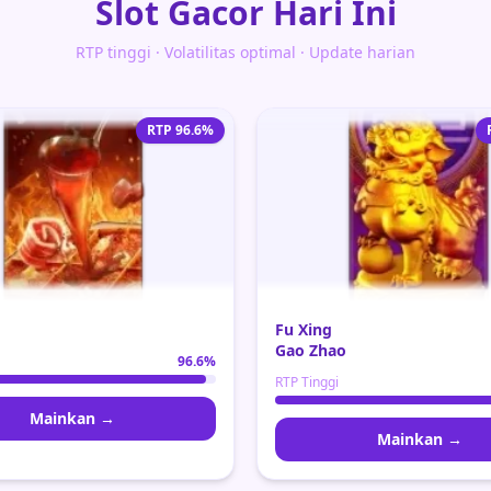
Slot
Gacor
Hari Ini
RTP tinggi · Volatilitas optimal · Update harian
RTP 96.6%
Fu Xing
Gao Zhao
96.6%
RTP Tinggi
Mainkan →
Mainkan →