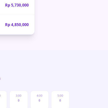
Rp 5,730,000
Rp 4,850,000
i
0
3:00
4:00
5:00
0
0
0