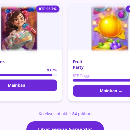
RTP 93.7%
ins
Fruit
Party
93.7%
RTP Tinggi
Mainkan →
Mainkan →
Koleksi slot aktif:
84
pilihan
Lihat Semua Game Slot