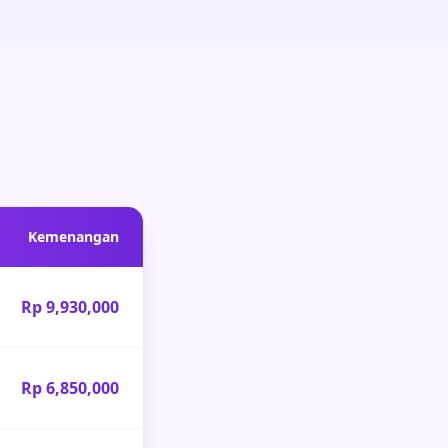
Kemenangan
Rp 9,930,000
Rp 6,850,000