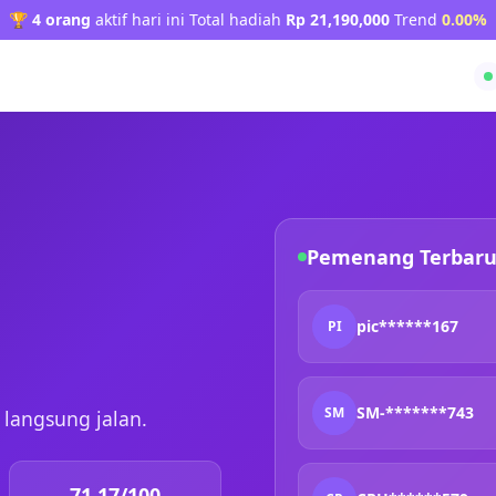
🏆
4 orang
aktif hari ini
Total hadiah
Rp 21,190,000
Trend
0.00%
Pemenang Terbar
pic******167
PI
SM-*******743
SM
 langsung jalan.
71.17/100