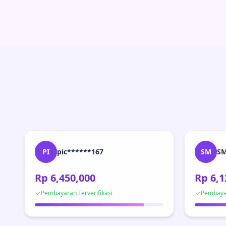
PI
pic******167
SM
SM
Rp 6,450,000
Rp 6,1
Pembayaran Terverifikasi
Pembayar