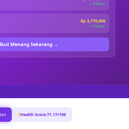
✓ Dibayar
Rp 3,770,000
✓ Dibayar
Ikut Menang Sekarang →
3
tan
Health Score:
71.17/100