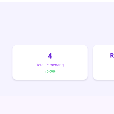
4
R
Total Pemenang
↑ 0.00%