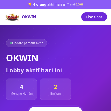
🏆
4 orang
aktif hari ini
Trend
0.00%
OKWIN
Live Chat
Update pemain aktif
OKWIN
Lobby aktif hari ini
4
2
Menang Hari Ini
Big Win