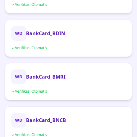
Verifikasi Otomatis
BankCard_BDIN
WD
Verifikasi Otomatis
BankCard_BMRI
WD
Verifikasi Otomatis
BankCard_BNCB
WD
Verifikasi Otomatis