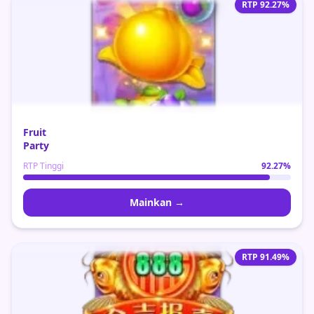
RTP 92.27%
Fruit
Party
RTP Tinggi
92.27%
Mainkan →
RTP 91.49%