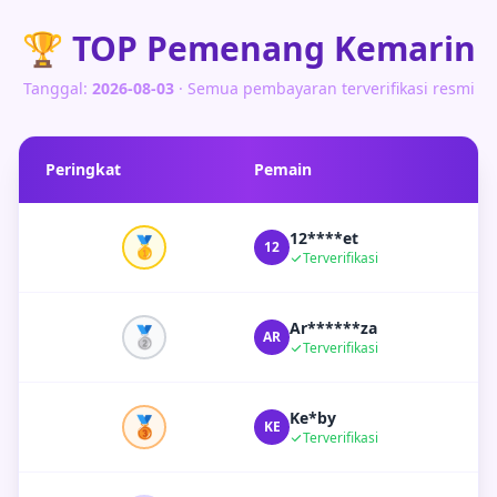
🏆 TOP Pemenang
Kemarin
Tanggal:
2026-08-03
· Semua pembayaran terverifikasi resmi
Peringkat
Pemain
12****et
🥇
12
Terverifikasi
Ar******za
🥈
AR
Terverifikasi
Ke*by
🥉
KE
Terverifikasi