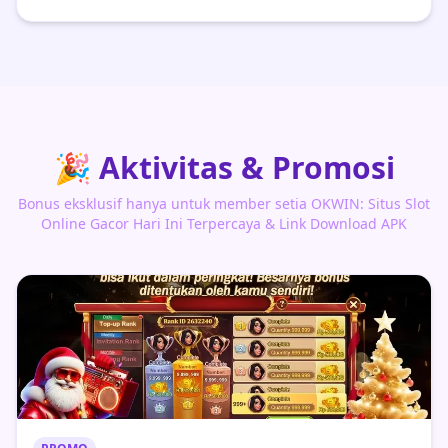
🎉 Aktivitas &
Promosi
Bonus eksklusif hanya untuk member setia OKWIN: Situs Slot
Online Gacor Hari Ini Terpercaya & Link Download APK