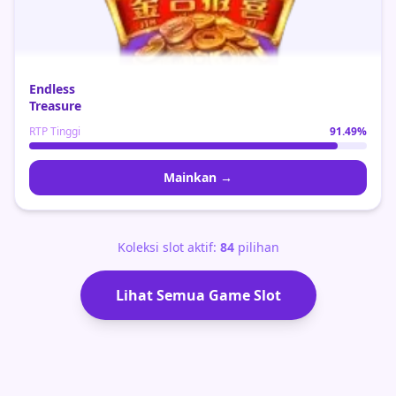
Endless
Treasure
RTP Tinggi
91.49%
Mainkan →
Koleksi slot aktif:
84
pilihan
Lihat Semua Game Slot