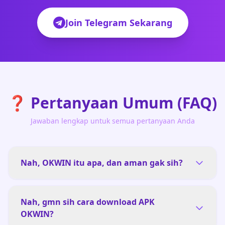
Join Telegram Sekarang
❓ Pertanyaan
Umum (FAQ)
Jawaban lengkap untuk semua pertanyaan Anda
Nah, OKWIN itu apa, dan aman gak sih?
Nah, gmn sih cara download APK
OKWIN?