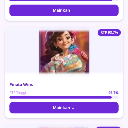
Mainkan →
RTP 93.7%
Pinata Wins
RTP Tinggi
93.7%
Mainkan →