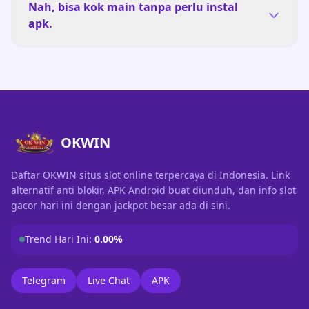
Nah, bisa kok main tanpa perlu instal
apk.
OKWIN
Daftar OKWIN situs slot online terpercaya di Indonesia. Link
alternatif anti blokir, APK Android buat diunduh, dan info slot
gacor hari ini dengan jackpot besar ada di sini.
Trend Hari Ini:
0.00%
Telegram
Live Chat
APK