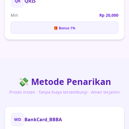
QRIS
QR
Min
Rp 20,000
🎁 Bonus 1%
💸 Metode
Penarikan
Proses instan · Tanpa biaya tersembunyi · Aman terjamin
BankCard_BBBA
WD