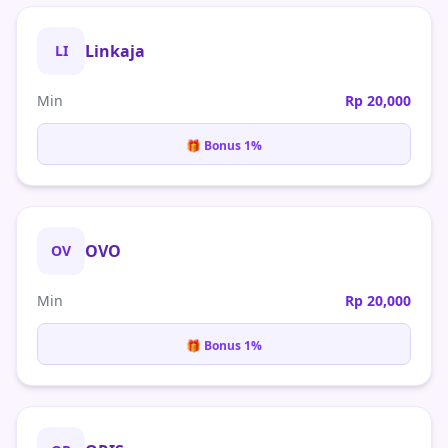
Linkaja
LI
Min
Rp 20,000
🎁 Bonus 1%
OVO
OV
Min
Rp 20,000
🎁 Bonus 1%